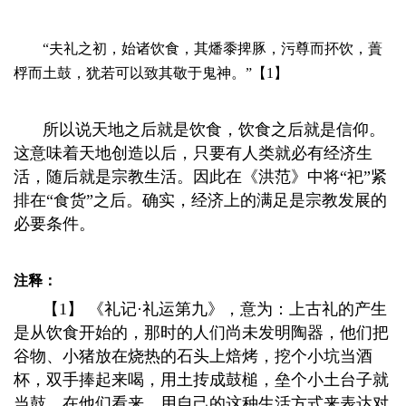
“夫礼之初，始诸饮食，其燔黍捭豚，污尊而抔饮，蕢
桴而土鼓，犹若可以致其敬于鬼神。”
【1】
所以说天地之后就是饮食，饮食之后就是信仰。
这意味着天地创造以后，只要有人类就必有经济生
活，随后就是宗教生活。因此在《洪范》中将“祀”紧
排在“食货”之后。确实，经济上的满足是宗教发展的
必要条件。
注释：
【1】 《礼记·礼运第九》，意为：上古礼的产生
是从饮食开始的，那时的人们尚未发明陶器，他们把
谷物、小猪放在烧热的石头上焙烤，挖个小坑当酒
杯，双手捧起来喝，用土抟成鼓槌，垒个小土台子就
当鼓，在他们看来，用自己的这种生活方式来表达对