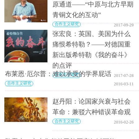
原通道——“中原与北方早期
青铜文化的互动”
合作主义研究
2017-09-29
张宏良：英国、美国为什么
痛恨希特勒？——对德国重
新出版希特勒《我的奋斗》
的点评
布莱恩·厄尔普：难以承受的学界屁话
合作主义研究
2017-07-28
合作主义研究
2016-03-11
赵丹阳：论国家兴衰与社会
革命：兼驳六种错误革命观
合作主义研究
2016-02-26