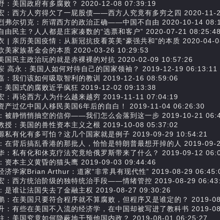
：美国政府有多腐败？ 2020-12-08 07:39:19
宏：西方人穷得欠了一屁股债——西方人究竟有多穷之四 2020-11-25 0
烈弗尔切克：所谓西方的政治正确——中国不自由 2020-10-14 08:14
由民主？人人都是庄家凑数的“选票和客户” 2020-07-21 08:25:4
 | 亲历美国疫情：从新冠抗疫看英美“豪强共和”的本质 2020-04-08 0
美家族基金会的本质 2020-03-26 10:29:53
国民主政治玩的就是赤裸裸的对抗 2020-02-09 10:57:26
 高永：美国人如何对待自己的国家领袖？ 2019-12-19 06:13:11
：我们该如何吸取智利的教训 2019-12-16 08:59:06
美国式的腐败近乎疯狂 2019-12-02 09:13:38
：再论西方人为什么越来越穷 2019-11-11 07:04:19
产过亿中国人移民美国6年后的自白！ 2019-11-04 06:26:30
：被静悄悄抽空的信仰——我们怎么会落到这一步 2019-10-21 06:41
授：美国的兽性资本主义之根 2019-10-08 05:37:02
私有化有多可怕？这几个国家就是例子 2019-09-29 10:54:21
：在背后搞乱香港的那批人，恰恰是特朗普最想开掉的人 2019-09-26 1
华：私有化和休克疗法究竟给俄罗斯带来了什么？ 2019-09-12 06:03
资本主义黄昏的猫头鹰 2019-09-03 09:44:46
济学家Brian Arthur：道家“非常具有现代性” 2019-08-29 06:45:
宏：西方统治阶级的独特统治手段——情绪管控 2019-08-29 06:43:
是谁让法国失去了金融主权 2019-08-27 09:30:26
鹏：在美国只要符合程序就不算腐败，但程序又是谁定的？ 2019-08-27 
升：有些在美国不入流的经济学，在中国却被写进了教科书 2019-08-27 
：美国究竟如何隐蔽地干预他国内政？ 2019-08-01 06:25:27