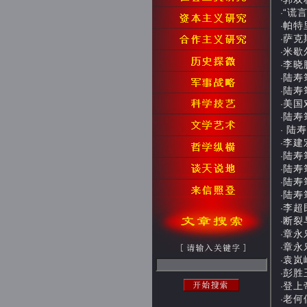
·
“谎言
·
帕特
·
萨克
·
米歇尔
·
李晓
·
陆寿
·
陆寿筠
·
美国
·
陆寿筠
·
陆寿筠
·
李建宏
·
陆寿筠
·
陆寿
·
陆寿筠
·
陆寿筠
·
李超
·
断裂与
·
章永乐
·
章永乐
·
袁岚
·
彭胜
·
登上帝
·
老何偶
·