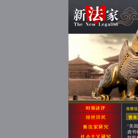
当前位
资本
“美
·
龚书铎
·
郭双林