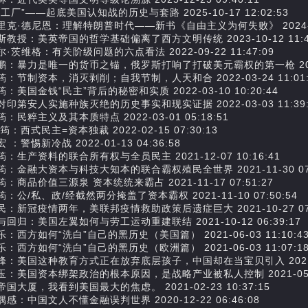
工厂”——起底美国认知战的历史与套路 2025-10-17 12:02:53
里克·德尼恩：理解特朗普时代——新书《自由主义为何失败》 2024-11-2
斯教授：美英帝国的哲学基础偏离了西方文明传统 2023-10-12 11:49
·茨维格：有关阶级问题的六点看法 2022-09-22 11:47:09
鹏：暴力是唯一的货币之锚，俄罗斯打响了打破美元霸权的第一枪 2022-03
筠：节制资本，消灭剥削；自我节制，人天和合 2022-03-24 11:01:
：美国金钱“民主”背后的秘密和实质 2022-03-10 10:20:44
对印第安人实施种族灭绝的历史事实和现实证据 2022-03-03 11:39:
：民粹主义及其本质特点 2022-03-01 05:18:51
：西式民主=资本独裁 2022-02-15 07:30:13
 ：警惕新冷战 2022-01-13 04:36:58
：生产资料的联合所有权与全员民主 2021-12-07 10:16:41
筠：金融大资本与科技大知本的联合霸权殖民全世界 2021-11-30 07:
：商品价值三源泉 资本统统来霸占 2021-11-17 07:51:27
：公/私、政/经截然两分掩盖了资本霸权 ​ 2021-11-10 07:50:54
民：新冠疫情两年，美联邦疫情救助政策后遗症巨大 2021-10-27 07:
回归：美国左翼如何与劳工运动重建联结 2021-10-12 06:39:17
：西方如何“洗白”自己的黑历史（美国篇） 2021-06-03 11:10:4
：西方如何“洗白”自己的黑历史（欧洲篇） 2021-06-03 11:07:1
峰：美国这种教育方式正在放弃底层孩子，中国却在当宝贝引入 2021-06-
玉：美国资本绑架政治的根本原因，是战略产业被私人控制 2021-05-18 
国大厦，我看到美国最大的焦虑。 2021-02-23 10:37:15
感：中国文人不懂金融误判世界 2020-12-22 06:46:08