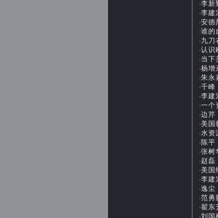
李新野
·
李建
·
安德
·
谁的自
·
九刀衣
·
认识欧
·
当下美
·
杨增岽
·
朱永嘉
·
千峰：
·
李建宏
·
一个资
·
边芹
·
美国教
·
水资源
·
陈平
·
张树
·
赵磊：
·
美国经
·
李建
·
逸尘：
·
范勇
·
翟东
·
刘国柱
·