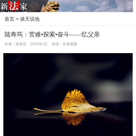
首页
>
谈天说地
陆寿筠：苦难•探索•奋斗——忆父亲
作者：陆寿筠 2019-06-02 来源：作者惠赐