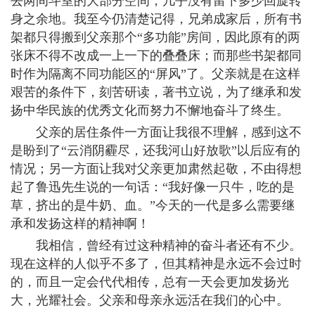
去两间斗室的大部分空间，几乎没有留下多少回旋转
身之余地。我至今仍清楚记得，兄弟成家后，所有书
架都只得搬到父亲那个“多功能”房间，因此原有的两
张床不得不改成一上一下的叠叠床；而那些书架都同
时作为隔离不同功能区的“屏风”了。父亲就是在这样
艰苦的条件下，刻苦研读，著书立说，为了继承和发
扬中华民族的优秀文化而努力不懈地奋斗了终生。
父亲的居住条件一方面让我很不理解，感到这不
是盼到了“云消阴霾尽，还我河山好放歌”以后应有的
情况；另一方面让我对父亲更加肃然起敬，不由得想
起了鲁迅先生说的一句话：“我好像一只牛，吃的是
草，挤出的是牛奶、血。”今天的一代是多么需要继
承和发扬这样的精神啊！
我相信，曾经有过这种精神的奋斗者还有不少。
现在这样的人似乎不多了，但其精神是永远不会过时
的，而且一定会代代相传，总有一天会更加发扬光
大，光耀社会。父亲和母亲永远活在我们的心中。