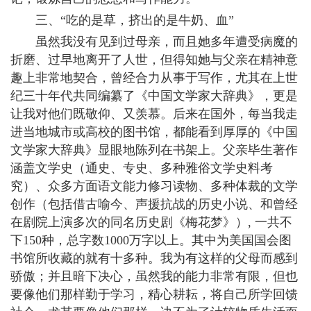
三、“吃的是草，挤出的是牛奶、血”
虽然我没有见到过母亲，而且她多年遭受病魔的
折磨、过早地离开了人世，但得知她与父亲在精神意
趣上非常地契合，曾经合力从事于写作，尤其在上世
纪三十年代共同编纂了《中国文学家大辞典》，更是
让我对他们既敬仰、又羡慕。后来在国外，每当我走
进当地城市或高校的图书馆，都能看到厚厚的《中国
文学家大辞典》显眼地陈列在书架上。父亲毕生著作
涵盖文学史（通史、专史、多种雅俗文学史料考
究）、众多方面语文能力修习读物、多种体裁的文学
创作（包括借古喻今、声援抗战的历史小说、和曾经
在剧院上演多次的同名历史剧《梅花梦》）, 一共不
下150种，总字数1000万字以上。其中为美国国会图
书馆所收藏的就有十多种。我为有这样的父母而感到
骄傲；并且暗下决心，虽然我的能力非常有限，但也
要像他们那样勤于学习，精心耕耘，将自己所学回馈