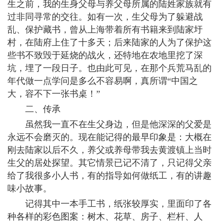
生之前，我的生身父母与养父母所属的陆姓家族就有
过非同寻常的交往。如有一次，生父母为了躲避战
乱、保护藏书，曾从上海带着所有书籍来到陆家圩
村，在陆府上住了十多天；后来陆家的人为了保护这
些书不致毁于延烧的战火，还特地在农地里挖了深
坑，埋了一段日子。也由此可见，在那个兵荒马乱的
年代做一点学问是多么不容易啊，真所谓“中国之
大，容不下一张书桌！”
二、传承
虽然我一直不在生父身边，但是他深深的父爱是
永远不会磨灭的。现在能记得的最早印象是：大概在
刚去陆家以后不久，养父或养母带我去黄渡镇上当时
生父的居处探望。其它情景已记不清了，只记得父亲
给了我很多小人书，有的指导如何做纸工，有的讲趣
味小故事。
记得其中一本手工书，纸张较厚实，里面印了各
种各样的彩色图案：树木、花草、房子、栏杆、人