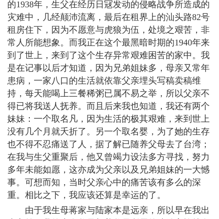
的1938年，生父在经历日冦发动的侵略战争所造成的
灾难中，几经颠沛流离，最后在租界上的汕头路82号
租房住下，因为不愿意与虎狼为伍，处境之艰苦，非
常人所能想象。而我正在这个最黑暗时期的1940年来
到了世上，来到了这个生存异常艰难困苦的家中。我
是在记事以后才知道，因为兄弟姐妹多，母亲又常年
患病，一家八口的生活就依靠父亲埋头写稿卖稿维
持，每天能喝上三餐稀粥已属不易之举，所以父亲不
得已将我送人抚养。而且后来我也知道，我还有两个
妹妹：一个取名凡，因为生活的极其艰难，来到世上
没有几个月就夭折了。另一个取名婴，为了她的生存
也不得不忍痛送了人，据了解已随养父母去了台湾；
在我与生父重聚后，他又曾竭力设法多方寻找，努力
多年未能如愿，这亦成为父亲以及兄弟姐妹的一大憾
事。可想而知，当时父亲心中的痛苦该有多么的深
重。相比之下，我应该还算是幸运的了。
由于我生母蒋家与陆家本是远亲，所以早在我出