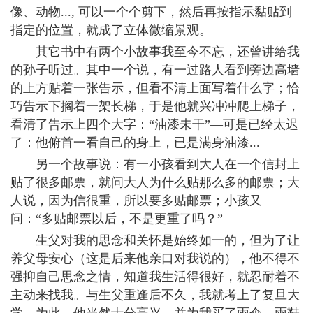
像、动物..., 可以一个个剪下，然后再按指示黏贴到
指定的位置，就成了立体微缩景观。
其它书中有两个小故事我至今不忘，还曾讲给我
的孙子听过。其中一个说，有一过路人看到旁边高墙
的上方贴着一张告示，但看不清上面写着什么字；恰
巧告示下搁着一架长梯，于是他就兴冲冲爬上梯子，
看清了告示上四个大字：“油漆未干”—可是已经太迟
了：他俯首一看自己的身上，已是满身油漆...
另一个故事说：有一小孩看到大人在一个信封上
贴了很多邮票，就问大人为什么贴那么多的邮票；大
人说，因为信很重，所以要多贴邮票；小孩又
问：“多贴邮票以后，不是更重了吗？”
生父对我的思念和关怀是始终如一的，但为了让
养父母安心（这是后来他亲口对我说的），他不得不
强抑自己思念之情，知道我生活得很好，就忍耐着不
主动来找我。与生父重逢后不久，我就考上了复旦大