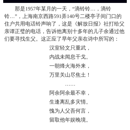
那是1957年某月的一天，“滴铃铃…，滴铃
铃…”，上海南京西路591弄140号二楼亭子间门口的
住户共用电话铃声响了，这是《解放日报》社打给父
亲谭正璧的电话，告诉他离别十多年的儿子余通过他
们要寻找生父。这正应了早年父亲在诗中所写的：
汉室轻文只重武，
内战未闻息干戈。
一朝烽火海外来，
万里关山尽焦土！
……
阿余阿余最不幸，
生逢离乱多灾情。
愧为人父吾何言，
留取他年娱晚境。