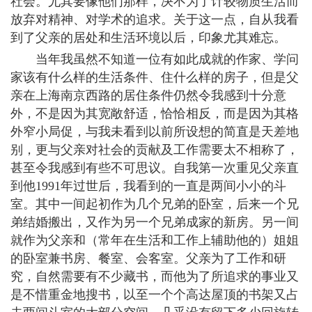
社会。尤其要像他们那样，决不为了计较物质生活而
放弃对精神、对学术的追求。关于这一点，自从我看
到了父亲的居处和生活环境以后，印象尤其难忘。
当年我虽然不知道一位有如此成就的作家、学问
家该有什么样的生活条件、住什么样的房子，但是父
亲在上海南京西路的居住条件仍然令我感到十分意
外，不是因为其宽敞舒适，恰恰相反，而是因为其格
外窄小局促，与我未看到以前所设想的简直是天差地
别，更与父亲对社会的贡献及工作需要太不相称了，
甚至令我感到有些不可思议。自我第一次重见父亲直
到他1991年过世后，我看到的一直是两间小小的斗
室。其中一间起初作为几个兄弟的卧室，后来一个兄
弟结婚搬出，又作为另一个兄弟成家的新房。另一间
就作为父亲和（常年在生活和工作上辅助他的）姐姐
的卧室兼书房、餐室、会客室。父亲为了工作和研
究，自然需要有不少藏书，而他为了所追求的事业又
是不惜重金地搜书，以至一个个高达屋顶的书架又占