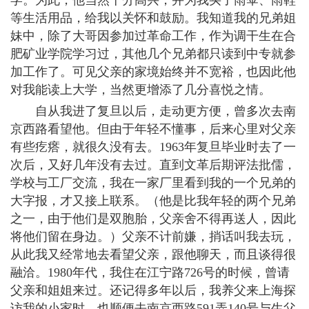
学。为此，他当然十分高兴，并为我买了雨伞、雨鞋
等生活用品，给我以关怀和鼓励。我知道我的兄弟姐
妹中，除了大哥因参加过革命工作，作为调干生在合
肥矿业学院学习过，其他几个兄弟都只读到中专就参
加工作了。可见父亲的家境始终并不宽裕，也因此他
对我能读上大学，当然更增添了几分喜悦之情。
自从我进了复旦以后，走动更方便，曾多次去南
京西路看望他。但由于年轻不懂事，后来心里对父亲
有些疙瘩，就很久没有去。1963年复旦毕业时去了一
次后，又好几年没有去过。直到文革后期评法批儒，
学校与工厂交流，我在一家厂里看到我的一个兄弟的
大字报，才又接上联系。（他是比我年轻的两个兄弟
之一，由于他们是双胞胎，父亲舍不得再送人，因此
将他们留在身边。）父亲不计前嫌，捎话叫我去玩，
从此我又经常地去看望父亲，跟他聊天，而且谈得很
融洽。1980年代，我住在江宁路726号的时候，曾请
父亲和姐姐来过。还记得多年以后，我养父来上海探
访我的小家时，也顺便去南京西路591弄140号与生父