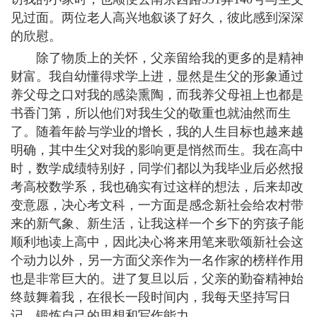
见过面。两位老人高兴地叙谈了好久，彼此感到深深
的欣慰。
除了物质上的关怀，父亲留给我的更多的是精神
财富。我自幼懂得求学上进，显然是生父的形象通过
养父母之口对我的感染熏陶，而我养父母祖上也都是
书香门第，所以他们对我生父的敬重也就油然而生
了。随着年龄与学业的增长，我的人生目标也越来越
明确，其中生父对我的影响更是悄然而生。我在高中
时，数学成绩特别好，同学们都以为我毕业后必然报
考高校数学系，我也确实有过这样的想法，后来却改
变意愿，决心考文科，一方面是感念新社会给农村带
来的新气象、新生活，让我这样一个乡下的穷孩子能
顺利地读上高中，因此决心将来用笔来歌颂新社会这
个动力以外，另一方面父亲作为一名作家的榜样作用
也是非常巨大的。进了复旦以后，父亲的勤奋精神始
终鼓舞着我，在很长一段时间内，我每天坚持写日
记，锻炼自己的思想和写作能力。