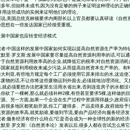
很多年,但始终未成书,因为没有足够的例子来证明这种理论的正
,并用这些成功的实例来证明他们的理论。
说,美国总统克林顿要求内阁部长以上官员都要认真研读《自然
种思想在一些发达国家已经很受重视。
发展中国家也应转变经济模式
者:中国这样的发展中国家如何实现以提高自然资源生产率为特
艾默里·罗文斯:
发展中国家要尽量提高自然资源利用率的话,可以通
对于自然资源利用效率高的企业,就降低它的税率;对自然资源消耗
等国家就是利用税收来减少污染,从而提高自然资本生产率的。有
澳大利亚,有些地方规定每个工厂必须使用它原来排出的水,这迫
体废物的话,不让你将这些废物运到外面去,必须就地治理消化。又
话,就必须要想办法把家里生活用水省出来,否则连造房子的水都没
果你砍了一棵树,那么就必须补种2棵,有些甚至要求5棵,这样做的
资源。另一方面,如果一个企业在生产过程中资源用得越少,政府应
前很多地区都奖励开源,你工厂建得多、产品卖得多,政府就给予
然资源的效率高,就奖励谁,要做到节流,要由产品经济向服务经济
记者:服务经济有些什么特点?它是否会成为一种全球性的新的经济
文默里·罗文斯:《
自然资本论》发表以后,很多人都在尝试怎么将它