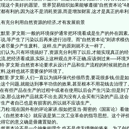
实现这个美好的愿望。世界贸易组织如果能够遵循“自然资本论”4条
家都有利的,因为这不是消耗资源,而是增加财富,这才是真正的牟
只有充分利用自然资源的经济,才有发展前景
文默里·罗文斯:
一般的环境保护通常把环境看成是生产的外在因素,
再说,等产生了污染以后再来进行治理。而“自然资本论”则讲求模
或者尽量少产生废料。这样,生产的原则就不太一样了。
们认为,只有环境搞好了,资源充分利用了以后,才能实现真正的
成流,把经济看成源,实际上这种观点并不正确,应该倒过来──环境
特·罗文斯:
自然资本论要求从设计产品和生产流程的时候就把自然
废料,这样也就不需要保护环境了。
默里·罗文斯:
人们一直以为搞环保代价很昂贵,要花很多钱,但是如
决这个问题,就能达到事半功倍的效果,甚至根本不用花钱去治理了
在有些产品在生产的过程中或者在使用以后会产生污染;但是到了2
污染,那么这种产品就卖不出去,因为没有人会买有污染的产品,这
对生产者自己也是有损害的,所以就不应该生产。
王乃粒:现在国外有的评论家讲,假如把亚当·斯密的《国富论》看
么《自然资本论》就应该是第二次工业革命的指导思想。这个评价
觉得它的意义确是毋庸置疑的。
然资本论不是一个抽象的理念,也不是虚无缥缈的将来。为了创作