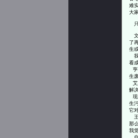
难
大
了
生
我
看
亨
生
艾
解
现
生
它
那
我
自