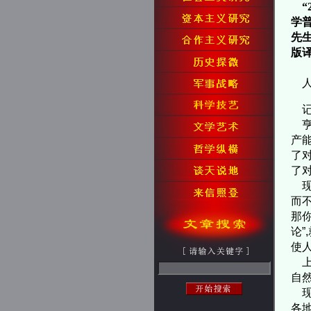
学
先
版
亨
产
了
了
现
而
那
论
使
上
自
现
各