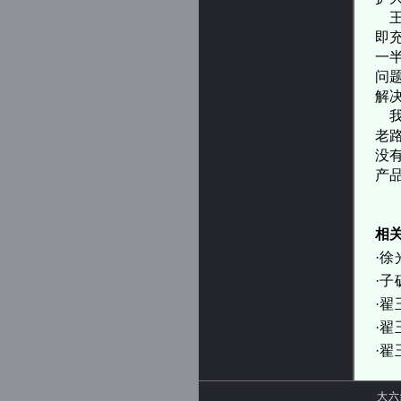
即
一
问
解
我
老
没
产
相
·
徐
·
子
·
翟
·
翟
·
翟
大六