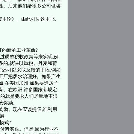
确性。后来他们给很多公司做咨
资本论》。由此可见这本书、
征的新的工业革命?
过调整税收政策等来实现,例
多的,就课以重税。丹麦和荷
时还可以采取反馈的手段,例如
使工厂把废水治理好。如果产生
如,在美国加州,如果要造房子
有。在欧洲,许多国家都规定,
目的就是要求人们尽量地不浪
该奖励。
奖励。现在应该提倡,谁利用
发展。
模式?
付诸实践。但是,因为行业不