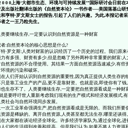
“2 0 0 0上海‘大都市生态、环境与可持续发展’”国际研讨会日前
普及出版社翻译出版的《自然资本论》一书作者──美国落基山研
生和亨特·罗文斯女士的报告,引起了人们的兴趣。为此,本报记者
译者之一王乃粒先生。
人类要继续生存,一定要认识到自然资源是一种财富
记者:自然资本论的核心思想是什么?
特·罗文斯:
人类对财富的认识经历了一个历史的过程。我们原来
能力有多强、财资有多少,但是忽略了另外两种非常重要的财富:
对自然资源的不合理使用。其结果一方面自然资源迅速减少,有些
对环境的污染和破坏。
在人们开始认识到自然资源的重要性,因为真正提供人类生存的物
不只是靠工业生产的产品,更不是靠财资。也就是说,即使你有了钱
你也生存不了。人类要继续生存,一定要把自然资源看成是一种财
”,就是要呼吁世人重新考虑我们现有的生产模式和经济发展模式,
人类社会与自然环境同步发展。
一次工业革命强调生产,把自然资源看成是无限的。而我们所要
然资源是稀缺的。离开自然资源,人类甚至都无法生存,哪里还谈得
在大家都在谈论经济全球化。许多经济学家队为,通过全球化,进
地人们的生活得到改善和提高。但是我们认为,如果不将人力资源