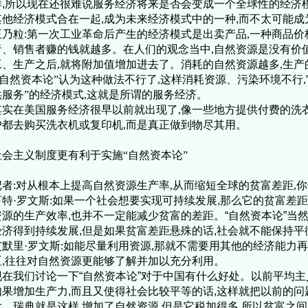
样,所以现在还很难说服务经济将来是否会变成一个全球性的经济
其他经济模式合在一起,成为未来经济模式中的一种,而不太可能
王乃粒:第一次工业革命后产生的经济模式是出卖产品,一种商品价
者、销售者赚的钱就越多。在人们的观念当中,自然资源是没有价
工、生产之后,就将附加值增加进去了。消耗的自然资源越多,生产
“自然资本论”认为这种做法不行了,这样消耗资源、污染环境不行,
供服务”的经济模式,这就是所谓的服务经济。
实在美国服务经济很早以前就出现了,像一些地方提供付费的洗衣
户都去购买洗衣机或复印机,而是真正做到物尽其用。
社会主义制度更有利于实施“自然资本论”
者:对从根本上提高自然资源生产率,从而缩短全球的贫富差距,你
特·罗文斯:
如果一个社会想要实现可持续发展,那么它的贫富差
资源的生产效率,也并不一定能减少贫富的差距。“自然资本论”当
经济得到持续发展,但是如果贫富差距悬殊的话,社会就不能保持平
艾默里·罗文斯:
如能尽量利用资源,那就不需要用其他的经济能力
区,往往对自然资源更能够了解并加以充分利用。
在我们讨论一下“自然资本论”对于中国有什么好处。以前平均主义
如果增加生产力,而且又使得社会比较平等的话,这样就把以前的问
大。瑞典就是这样,增加了自然资源,但是它税加得多,所以贫富之