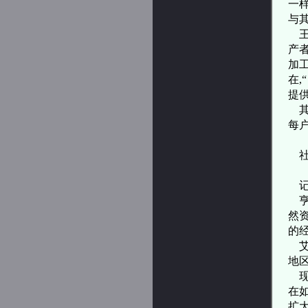
一
与
产
加
在,
提
其
每
记
亨
然
的
地
现
在
扩