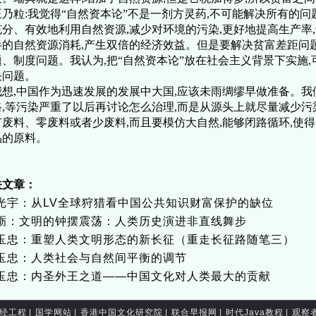
王乃粒:我觉得“自然资本论”不是一剂方灵药,不可能解决所有的问
充分、有效地利用自然资源,减少对环境的污染,更好地提高生产率
半的自然资源消耗,产生双倍的经济效益。但是要解决贫富差距问
题、制度问题。我认为,把“自然资本论”放在社会主义背景下实施
决问题。
想,中国作为迅速发展的发展中大国,应该未雨绸缪早做准备。我
路,等污染严重了以后再讨论怎么治理,而是从源头上就尽量减少污
有废料、零废料或者少废料,而且要模仿大自然,能够闭路循环,使
品的原料。
关文章：
光宇：从LV全球狩猎看中国公共知识财富保护的缺位
砺：文明的钟摆震荡：人类历史演进非直线舞步
玉忠：重塑人类文明形态的新长征（重走长征路随笔三）
玉忠：人类社会与自然间平衡的调节
玉忠：内圣外王之道——中国文化对人类最大的贡献
经工程
|
国学网站
|
香港中国文化研究院
|
联合早报网
|
时代Java教程
|
观察