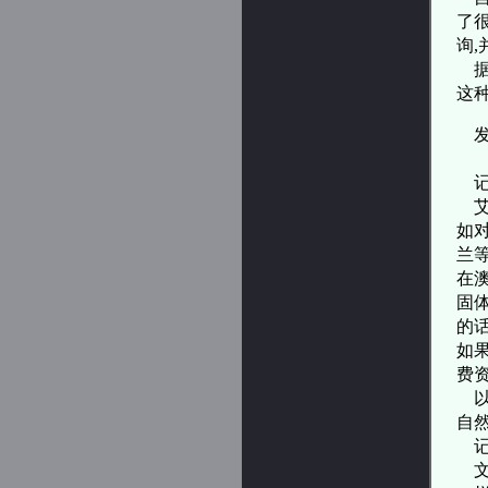
了
询
据
这
记
如
兰
在
固
的
如
费
以
自