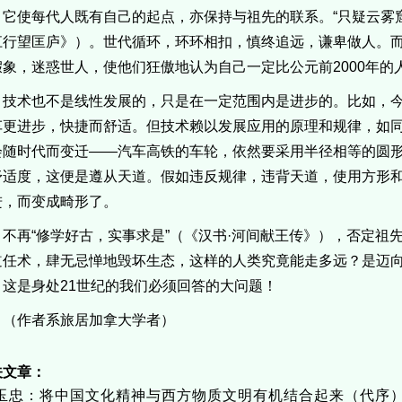
，它使每代人既有自己的起点，亦保持与祖先的联系。“只疑云雾
江行望匡庐》）。世代循环，环环相扣，慎终追远，谦卑做人。
假象，迷惑世人，使他们狂傲地认为自己一定比公元前2000年的
技术也不是线性发展的，只是在一定范围内是进步的。比如，
车更进步，快捷而舒适。但技术赖以发展应用的原理和规律，如
会随时代而变迁——汽车高铁的车轮，依然要采用半径相等的圆
舒适度，这便是遵从天道。假如违反规律，违背天道，使用方形
进，而变成畸形了。
不再“修学好古，实事求是”（《汉书·河间献王传》），否定祖
道任术，肆无忌惮地毁坏生态，这样的人类究竟能走多远？是迈
？这是身处21世纪的我们必须回答的大问题！
（作者系旅居加拿大学者）
关文章：
玉忠：将中国文化精神与西方物质文明有机结合起来（代序