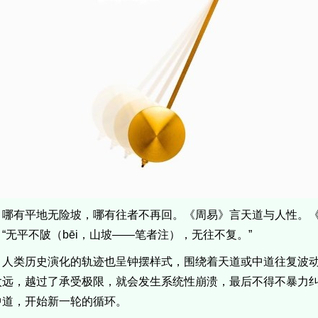
哪有平地无险坡，哪有往者不再回。《周易》言天道与人性。《
“无平不陂（‌bēi，山坡——笔者注），无往不复。”
人类历史演化的轨迹也呈钟摆样式，围绕着天道或中道往复波
太远，越过了承受极限，就会发生系统性崩溃，最后不得不暴力
中道，开始新一轮的循环。