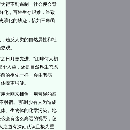
行为得不到遏制，社会便会背
极分化，百姓生存艰难，终致
历史演化的轨迹，恰如三角函
观，违反人类的自然属性和社
误史观。
之日月更先进。“江畔何人初
那个人类，还是自然界生态系
年前的祖先一样，会生老病
、体魄更强健。
不用大网来捕鱼；用带绳的箭
不射宿。”那时少有人为造成
人体、生物体的化学污染。地
怎么会有这么高远的视野，怎
天人之道有深刻认识且极为重