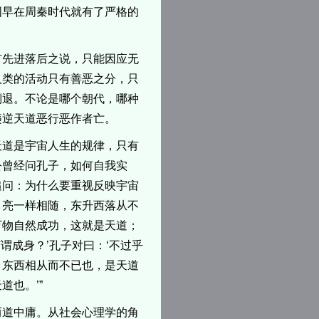
国早在周秦时代就有了严格的
有先进落后之说，只能因应无
人类的活动只有善恶之分，只
倒退。不论是哪个朝代，哪种
违逆天道恶行恶作者亡。
天道是宇宙人生的规律，只有
公曾经问孔子，如何自我实
追问：为什么要重视反映宇宙
月亮一样相随，东升西落从不
万物自然成功，这就是天道；
谓成身？’孔子对曰：‘不过乎
日月东西相从而不已也，是天道
也。’”
而道中庸。从社会心理学的角