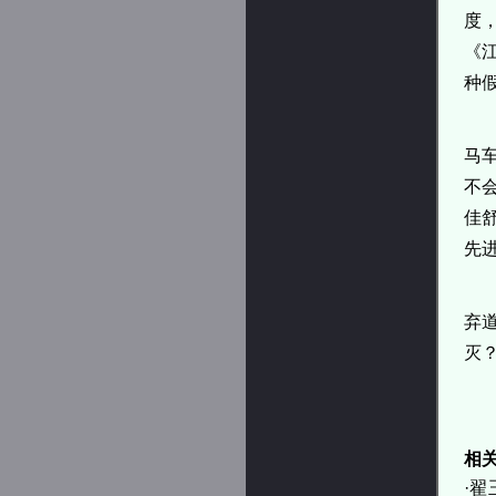
度
《
种
马
不
佳
先
弃
灭
相
·
翟