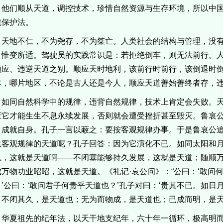
。他们顺从天道，调控技术，珍惜自然资源与生存环境，所以中
境保护法。
天地不仁，不为尧存，不为桀亡。人类社会的结构与管理，没
，惟变所适。驾驶员的实践常识是：若拒绝倒车，则无法前行。
顺应、违逆天道之别。顺应天时地利，该前行时前行，该倒退时
体，哪片地区，不论是古人还是今人，顺应天道善始善终者存，
如同自然科学中的规律，违背自然规律，技术上肯定会失败。
应它才能生生不息永续发展，否则就会遭受挫折甚至毁灭。鲁哀
，成就自身。孔子一言以蔽之：要按客观规律办事。于是鲁哀公
生客观规律的天道呢？孔子回答：因为它演化不已。如同太阳和
息，这就是天道啊——不闭塞能够持久发展，这就是天道；随顺
成万物功业昭昭，这就是天道。《礼记·哀公问》：“公曰：‘敢问何
。’公曰：‘敢问君子何贵乎天道也？’孔子对曰：‘贵其不已。如
。不闭其久，是天道也；无为而物成，是天道也；已成而明，是天道
华夏祖先的纪年法，以天干地支纪年，六十年一循环，极高明