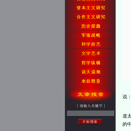
说：
道
的