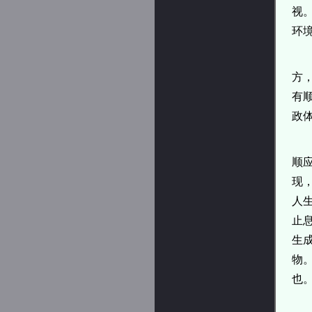
视
环
方
有
政
顺
现
人
止
生
物
也