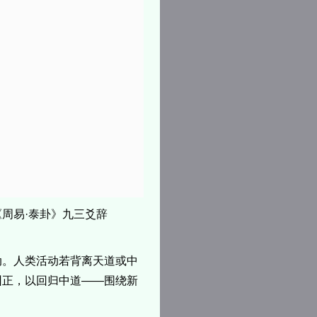
周易·泰卦》九三爻辞
动。人类活动若背离天道或中
纠正，以回归中道——围绕新