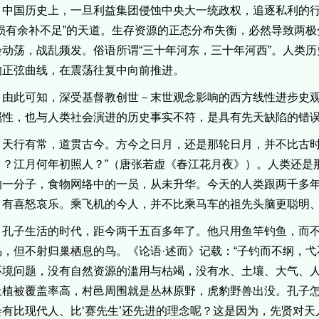
中国历史上，一旦利益集团侵蚀中央大一统政权，追逐私利的
“损有余补不足”的天道。生存资源的正态分布失衡，必然导致两
会动荡，战乱频发。俗语所谓“三十年河东，三十年河西”。人类
的正弦曲线，在震荡往复中向前推进。
由此可知，深受基督教创世－末世观念影响的西方线性进步史
属性，也与人类社会演进的历史事实不符，是具有先天缺陷的错
天行有常，道贯古今。方今之日月，还是那轮日月，并不比古时
月？江月何年初照人？”（唐张若虚《春江花月夜》）。人类还是
的一分子，食物网络中的一员，从未升华。今天的人类跟两千多
，有喜怒哀乐。乘飞机的今人，并不比乘马车的祖先头脑更聪明
孔子生活的时代，距今两千五百多年了。他只用鱼竿钓鱼，而
鸟，但不射归巢栖息的鸟。《论语·述而》记载：“子钓而不纲，弋
环境问题，没有自然资源的滥用与枯竭，没有水、土壤、大气、
上植被覆盖率高，村邑周围就是丛林原野，虎豹野兽出没。孔子
会有比现代人、比‘赛先生’还先进的理念呢？这是因为，先贤对