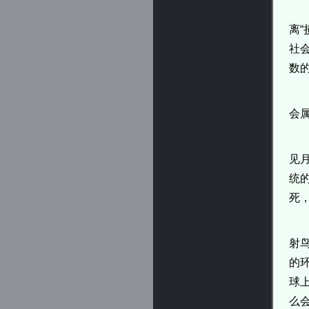
离
社
数
会
见
统
死
射
的
球
么