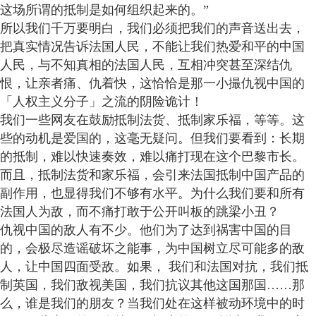
这场所谓的抵制是如何组织起来的。”
所以我们千万要明白，我们必须把我们的声音送出去，
把真实情况告诉法国人民，不能让我们热爱和平的中国
人民，与不知真相的法国人民，互相冲突甚至深结仇
恨，让亲者痛、仇着快，这恰恰是那一小撮仇视中国的
「人权主义分子」之流的阴险诡计！
我们一些网友在鼓励抵制法货、抵制家乐福，等等。这
些的动机是爱国的，这毫无疑问。但我们要看到：长期
的抵制，难以快速奏效，难以痛打现在这个巴黎市长。
而且，抵制法货和家乐福，会引来法国抵制中国产品的
副作用，也显得我们不够有水平。为什么我们要和所有
法国人为敌，而不痛打敢于公开叫板的跳梁小丑？
仇视中国的敌人有不少。他们为了达到祸害中国的目
的，会极尽造谣破坏之能事，为中国树立尽可能多的敌
人，让中国四面受敌。如果， 我们和法国对抗，我们抵
制英国，我们敌视美国，我们抗议其他这国那国……那
么，谁是我们的朋友？当我们处在这样被动环境中的时