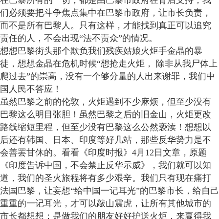
在巴黎所有的一切，都是由巴黎市政府在背后支持，我
们必须要把斗争焦点集中在巴黎市政府，让市长负责，
而不是所有巴黎人。只有这样，才能找到真正可以追究
责任的人，不会出现“法不责众”的情况。
想想巴黎街头那个欺负我们残疾姑娘火炬手金晶的暴
徒，想想金晶在危机时候“想抢走火炬， 除非从我尸体上
爬过去”的崇高，没有一个够分量的人出来谢罪，我们中
国人民不答应！
虽然巴黎之前的伦敦，火炬遇到不少麻烦，但至少没有
巴黎这么明目张胆！虽然巴黎之后的旧金山，火炬更改
路线缩短里程，但至少没有巴黎这么公然亵渎！想想以
后还有韩国、日本、印度等好几站，那些反华势力是不
会善罢甘休的。看看《印度时报》4月12日文章，原题
《印度告诉中国，不会禁止反华示威》，我们就可以知
道，我们的圣火旅程将有多少艰辛。我们只有现在痛打
法国巴黎，让妄想“给中国一记耳光”的巴黎市长，给自己
重重的一记耳光，才可以敲山震虎，让所有其他城市的
市长都想想：是做我们的朋友好好护送火炬，来赢得我