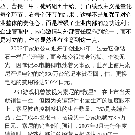
丞、曹
長
一甲，徒
絡組
五十
給
。）而绩效主义是量化
每个环
节，看每个环节的结果，这样不是加强了对企
业整体的责任心，而是增强了企业内部的急功近利；
企业管理中，内心激情与外部责任应作到统一，而不
是对立的，作者显然没有注意到这一点。
2006
年索尼公司迎来了创业
年。过去它像钻
60
石一样晶莹璀璨，而今却变得满身污垢、暗淡无
光。因笔记本电脑锂电池着火事故，世界上使用索
尼产锂电池的约
万台笔记本被召回，估计更换
960
电池的费用将达
亿日元。
510
PS3
游戏机曾被视为索尼的“救星”，在上市当天
就销售一空。但因为关键部件批量生产的速度跟不
上，索尼被迫控制整机的生产数量。
是尖端产
PS3
品，生产成本也很高，据说买一台索尼就亏
万
3.5
日元。索尼的销售部门预计，
年
月进行年度
2007
3
结算时，游戏机部门的经营亏损将达
亿元。
2000