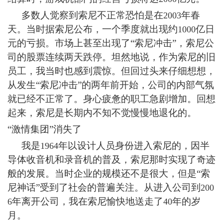
多数人觉察到索尼不正常恐怕是在
年春
2003
天。当时据索尼公布，一个季度就出现约
亿日
1000
元的亏损。市场上甚至出现了“索尼冲击”，索尼公
司的股票连续两天跌停。坦然地说，作为索尼的旧
员工，我当时也感到震惊。但回过头来仔细想想，
从发生“索尼冲击”的两年前开始，公司的内部气氛
就已经不正常了。身心疲惫的职工急剧增加。回想
起来，索尼是长期内不知不觉慢慢地退化的。
“激情集团”消失了
我是
年以设计人员身份进入索尼的，因半
1964
导体收音机和录音机的普及，索尼那时实现了奇迹
般的发展。当时企业的规模还不是很大，但是“索
尼神话”受到了社会的普遍关注。从进入公司到
200
年离开公司，我在索尼愉快地送走了
年的岁
6
40
月。