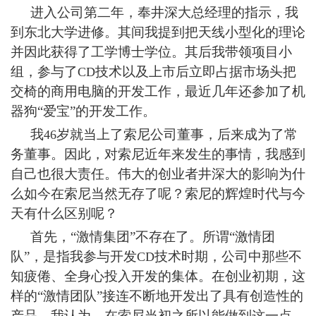
进入公司第二年，奉井深大总经理的指示，我
到东北大学进修。其间我提到把天线小型化的理论
并因此获得了工学博士学位。其后我带领项目小
组，参与了
技术以及上市后立即占据市场头把
CD
交椅的商用电脑的开发工作，最近几年还参加了机
器狗“爱宝”的开发工作。
我
岁就当上了索尼公司董事，后来成为了常
46
务董事。因此，对索尼近年来发生的事情，我感到
自己也很大责任。伟大的创业者井深大的影响为什
么如今在索尼当然无存了呢？索尼的辉煌时代与今
天有什么区别呢？
首先，“激情集团”不存在了。所谓“激情团
队”，是指我参与开发
技术时期，公司中那些不
CD
知疲倦、全身心投入开发的集体。在创业初期，这
样的“激情团队”接连不断地开发出了具有创造性的
产品。我认为，在索尼当初之所以能做到这一点，