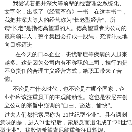
我尝试着把井深大等前辈的经营理念系统化、
文字化，出版了《经营革命》一书。在这本书中，
我把井深大等人的经营称为“长老型经营”。所
谓“长老”是指德高望重的人。德高望重者为公司的
最高领导人，整个集团会拧成一股绳，充满斗志地
向目标迈进。
在今天的日本企业，患忧郁症等疾病的人越来
越多。这是因为公司内有不称职的上司，推行的是
不负责任的合理主义经营方式，给职工带来了苦
恼。
不论是在什么时代，也不论是在哪个国家，企
业都应该注重员工的主观能动性。这也是索尼在创
立公司的宗旨中强调的“自由、豁达、愉快”。
过去人们都把索尼称为“
21
世纪型企业”。具有讽刺
意味的是，进入
21
世纪后，索尼反而退化成了“
20
世纪
型企业”。我殷切希望索尼能重新往日辉煌。