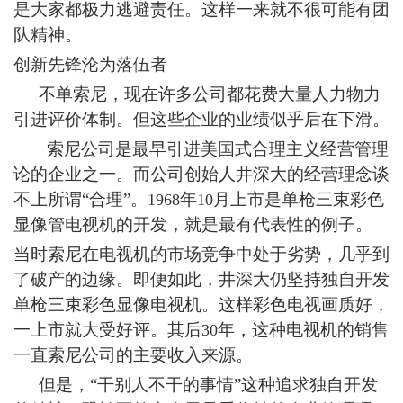
是大家都极力逃避责任。这样一来就不很可能有团
队精神。
创新先锋沦为落伍者
不单索尼，现在许多公司都花费大量人力物力
引进评价体制。但这些企业的业绩似乎后在下滑。
索尼公司是最早引进美国式合理主义经营管理
论的企业之一。而公司创始人井深大的经营理念谈
不上所谓“合理”。
年
月上市是单枪三束彩色
1968
10
显像管电视机的开发，就是最有代表性的例子。
当时索尼在电视机的市场竞争中处于劣势，几乎到
了破产的边缘。即便如此，井深大仍坚持独自开发
单枪三束彩色显像电视机。这样彩色电视画质好，
一上市就大受好评。其后
年，这种电视机的销售
30
一直索尼公司的主要收入来源。
但是，“干别人不干的事情”这种追求独自开发