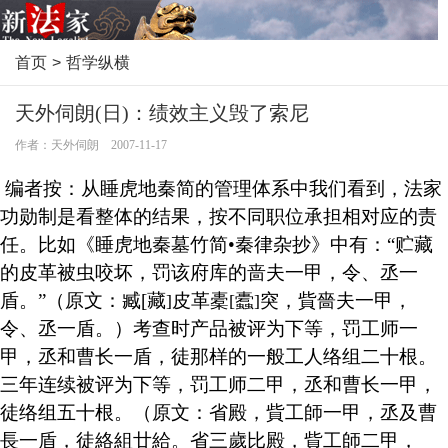
首页
>
哲学纵横
天外伺朗(日)：绩效主义毁了索尼
作者：天外伺朗 2007-11-17
编者按：从睡虎地秦简的管理体系中我们看到，法家
功勋制是看整体的结果，按不同职位承担相对应的责
任。比如《睡虎地秦墓竹简
•
秦律杂抄》中有：“贮藏
的皮革被虫咬坏，罚该府库的啬夫一甲，令、丞一
盾。”（原文：臧
[
藏
皮革橐
蠹
突，
貲嗇
夫一甲，
]
[
]
令、丞一盾。）考查时产品被评为下等，罚工师一
甲，丞和曹长一盾，徒那样的一般工人络组二十根。
三年连续被评为下等，罚工师二甲，丞和曹长一甲，
徒络组五十根。（原文：省殿，
貲
工
師
一甲，丞及曹
長
一盾，徒
絡組
廿
給
。省三
歲
比殿，
貲
工
師
二甲，