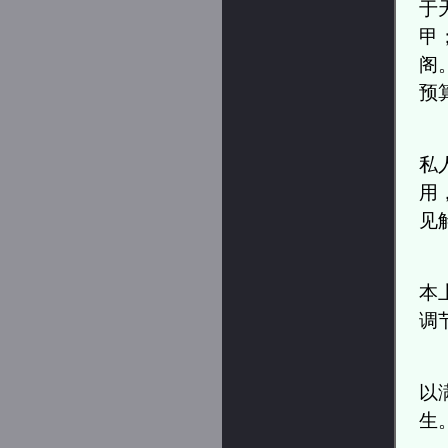
于
甲
阁
预
私
用
见
本
调
以
生