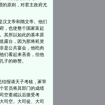
合理的原则，对君主政府尤
是汉文帝和隋文帝。他们
府，也使整个国家富起
。其所以如此的基本原
造露台，因为那将耗资
非是公共宴会，他吃肉
他们看起来吝啬，但他
孔子的称赞。
总结报请天子考核，冢宰
个官员将其部门的成绩
司空斋戒以后接受考
大司空。大司徒、大司