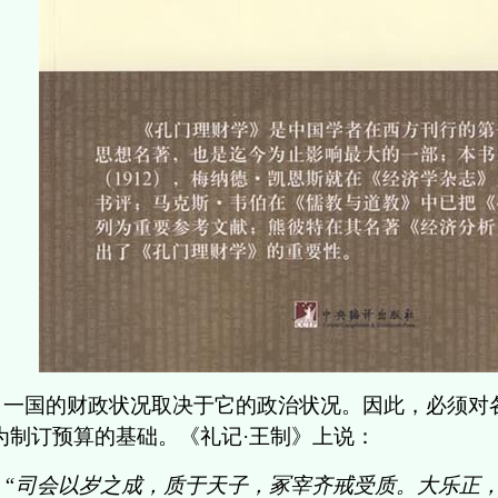
一国的财政状况取决于它的政治状况。因此，必须对
为制订预算的基础。《礼记·王制》上说：
“司会以岁之成，质于天子，冢宰齐戒受质。大乐正