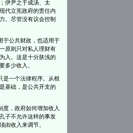
；伊尹之于成汤、太
现代立宪政府的责任内
力。尽管没有议会控制
用于公共财政，也适用于
一原则只对私人理财有
为入。这是十分肤浅的
要多少收入。
只是一个法律程序。从根
是基础，是公共开支的
制度，政府如何增加收入
孔子不允许这样的事发
须由收入来调节。