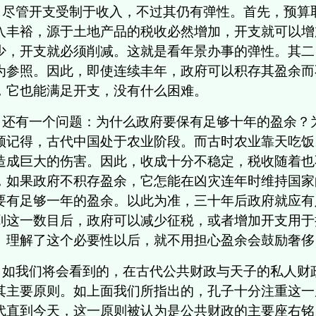
尽管开支受制于收入，不过其仍有弹性。首先，预算
入丰裕，源于土地产品的税收必然增加，开支就可以增
少，开支就必须削减。这就是看年景办事的弹性。其二
为参照。因此，即使连续丰年，政府可以积存其盈余而
，它也能满足开支，没有什么困难。
还有一个问题：为什么政府要保有足够十年的盈余？
须记得，古代中国处于农业阶段。而古时农业靠天吃饭
造成巨大的伤害。因此，收成十分不稳定，税收随着也
，如果政府不积存盈余，它怎能在凶灾连年时维持国家
要有足够一年的盈余。以此为准，三十年后政府就应有
到这一数目后，政府可以减少征税，或者增加开支用于
。理解了这个必要性以后，就不用担心盈余会鼓励奢侈
如我们将会看到的，在古代公共财政与天子的私人财
其主要原则。如上面我们所指出的，孔子十分注重这一
代直到今天，这一原则被认为是公共财政的主要座右铭