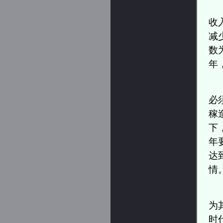
收
减
数
年
必
稼
下
年
达
情
为
时