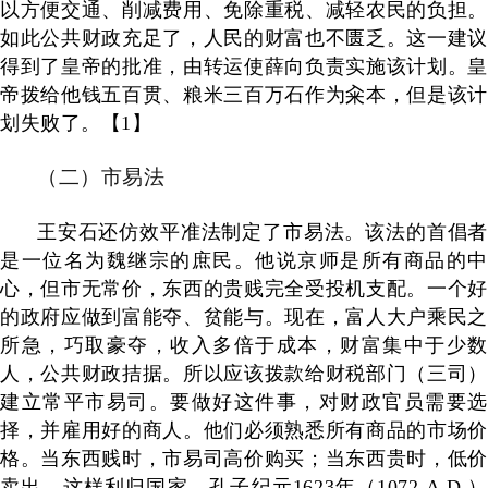
以方便交通、削减费用、免除重税、减轻农民的负担。
如此公共财政充足了，人民的财富也不匮乏。这一建议
得到了皇帝的批准，由转运使薛向负责实施该计划。皇
帝拨给他钱五百贯、粮米三百万石作为籴本，但是该计
划失败了。【
1
】
（二）市易法
王安石还仿效平准法制定了市易法。该法的首倡者
是一位名为魏继宗的庶民。他说京师是所有商品的中
心，但市无常价，东西的贵贱完全受投机支配。一个好
的政府应做到富能夺、贫能与。现在，富人大户乘民之
所急，巧取豪夺，收入多倍于成本，财富集中于少数
人，公共财政拮据。所以应该拨款给财税部门（三司）
建立常平市易司。要做好这件事，对财政官员需要选
择，并雇用好的商人。他们必须熟悉所有商品的市场价
格。当东西贱时，市易司高价购买；当东西贵时，低价
卖出。这样利归国家。孔子纪元
1623
年（
1072 A.D.
）