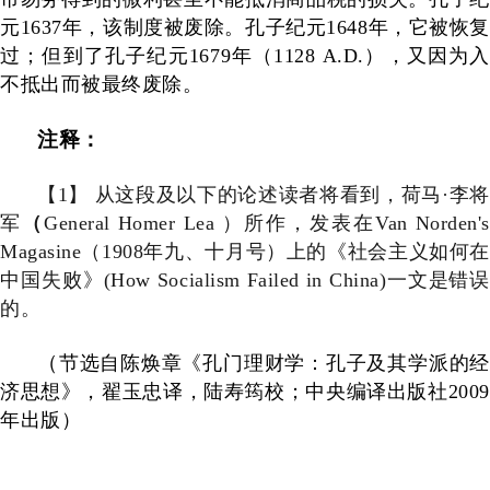
元
1637
年，该制度被废除。孔子纪元
1648
年，它被恢
过；但到了孔子纪元
1679
年（
1128 A.D.
），又因为入
不抵出而被最终废除。
注释：
【
1
】 从这段及以下的论述读者将看到，荷马·李将
军
（
General Homer Lea
）所作，发表在
Van Norden'
Magasine
（
1908
年九、十月号）上的《社会主义如何在
中国失败》
(How Socialism Failed in China)
一文是错误
的。
（
节选自陈焕章《孔门理财学：孔子及其学派的经
济思想》，翟玉忠译，陆寿筠校；中央编译出版社
2009
年出版）