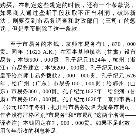
购买。在制定这些规定的时候，还有一个条款说，
如果商人通过垄断手段获取不正当利润，破坏新
法，则要受到市易务调查和财政部门（三司）的惩
罚，但是皇帝删除了这一条款。
至于市易务的本钱，京师市易务有
1
，
870
，
000
贯。同年（
1623 A.K.
）在军事基地镇洮（甘肃）设市
易务，本钱
500
，
000
贯。孔子纪元
1624
年，杭州（
江）市易务建立，本钱
200
，
000
贯。孔子纪元
1625
年，
皇帝给京师市易务拨款
2
，
000
，
000
贯。孔子纪元
1626
年，给广州（广东）市易务
100
，
000
贯；给郓州（山
东）市易务
300
，
000
贯。孔子纪元
1627
年，给熙河（甘
肃）市易务
150
，
000
贯。孔子纪元
1628
年，京师市易司
（公元
1073
年冬初，把开封市易务改名为提举市易司，
作者没有严格区别“市易务”和“市易司”这两个名词——
译者注）本钱固定在
7
，
000
，
000
贯。如果不足此数
用每年所收的利息补足。