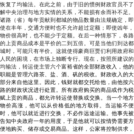
恢复了均输法。在此之前，由于旧的惯例财政官员不了
解中央治理与地方实情的关系，不能损有余而补不足。
诸路（省）每年贡献到都城的物品数量由法规确定，即
使在丰年，交通方便时也不允许超过定额；即使凶年，
物价很高时，也不能少于定额。在后一种情形下，各路
的上贡商品成本是平价的二到五倍。可是当他们到达都
城时，可能只有半价。这就使得豪商巨贾们利用政府和
人民的困境，在市场上独断专行。现在，按照所建议的
均输法，转运使主管六个
富裕省的全部财政收入，他的
职能是管理六路茶、盐、酒、矾的税收。财政收入的大
部分来自他这里。因此，钱财就都交托给他，由他按六
路的财政状况进行处置。所有政府购买的商品或作为税
赋上贡的商品，都允许转运使替换或交换。当一个地方
物价高涨，他可以从价格低的地方取得。当运输不便
时，他可以就近进行交换，不必作远途运输。他事先被
告知中央政府一年的用度，于是他就可以按情势需要方
便地购买、储存或交易商品。这样，公家将控制供求，