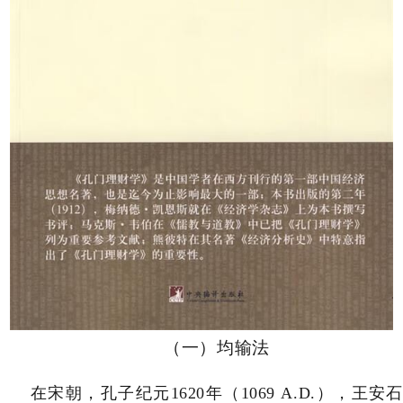
（一）均输法
在宋朝，孔子纪元
1620
年（
1069 A.D.
），王安石