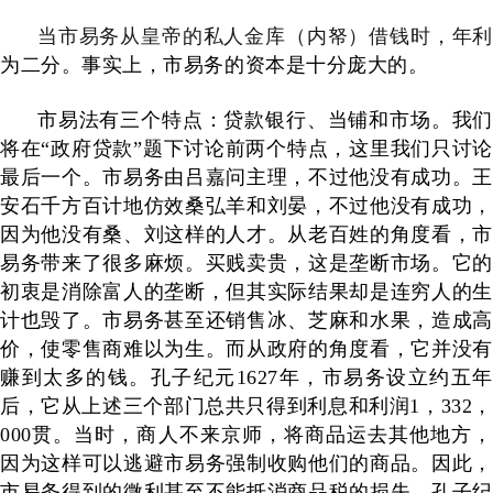
当市易务从皇帝的私人金库（内帑）借钱时，年利
为二分。事实上，市易务的资本是十分庞大的。
市易法有三个特点：贷款银行、当铺和市场。我们
将在“政府贷款”题下讨论前两个特点，这里我们只讨论
最后一个。市易务由吕嘉问主理，不过他没有成功。王
安石千方百计地仿效桑弘羊和刘晏，不过他没有成功，
因为他没有桑、刘这样的人才。从老百姓的角度看，市
易务带来了很多麻烦。买贱卖贵，这是垄断市场。它的
初衷是消除富人的垄断，但其实际结果却是连穷人的生
计也毁了。市易务甚至还销售冰、芝麻和水果，造成高
价，使零售商难以为生。而从政府的角度看，它并没有
赚到太多的钱。孔子纪元
1627
年，市易务设立约五
后，它从上述三个部门总共只得到利息和利润
1
，
332
，
000
贯。当时，商人不来京师，将商品运去其他地方，
因为这样可以逃避市易务强制收购他们的商品。因此，
市易务得到的微利甚至不能抵消商品税的损失。孔子纪