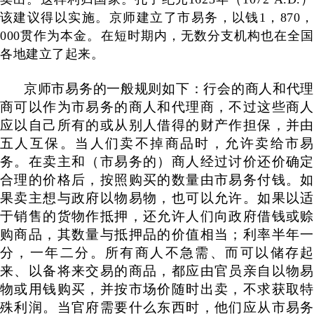
该建议得以实施。京师建立了市易务，以钱
1
，
870
000
贯作为本金。在短时期内，无数分支机构也在全国
各地建立了起来。
京师市易务的一般规则如下：行会的商人和代理
商可以作为市易务的商人和代理商，不过这些商人
应以自己所有的或从别人借得的财产作担保，并由
五人互保。当人们卖不掉商品时，允许卖给市易
务。在卖主和（市易务的）商人经过讨价还价确定
合理的价格后，按照购买的数量由市易务付钱。如
果卖主想与政府以物易物，也可以允许。如果以适
于销售的货物作抵押，还允许人们向政府借钱或赊
购商品，其数量与抵押品的价值相当；利率半年一
分，一年二分。所有商人不急需、而可以储存起
来、以备将来交易的商品，都应由官员亲自以物易
物或用钱购买，并按市场价随时出卖，不求获取特
殊利润。当官府需要什么东西时，他们应从市易务