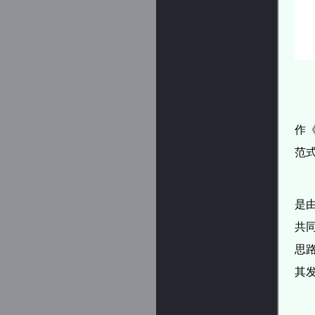
作《
范
是
共
思
其