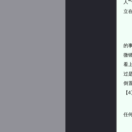
人
立
的
微
看
过
倒
【4
任