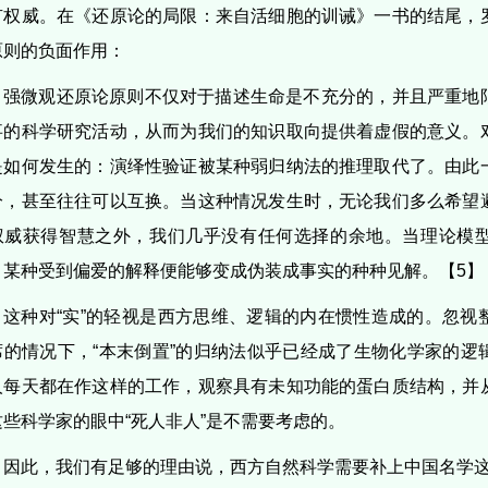
有权威。在《还原论的局限：来自活细胞的训诫》一书的结尾，
原则的负面作用：
强微观还原论原则不仅对于描述生命是不充分的，并且严重地
事的科学研究活动，从而为我们的知识取向提供着虚假的意义。
是如何发生的：演绎性验证被某种弱归纳法的推理取代了。由此
分，甚至往往可以互换。当这种情况发生时，无论我们多么希望
权威获得智慧之外，我们几乎没有任何选择的余地。当理论模
，某种受到偏爱的解释便能够变成伪装成事实的种种见解。【5】
这种对“实”的轻视是西方思维、逻辑的内在惯性造成的。忽视
席的情况下，“本末倒置”的归纳法似乎已经成了生物化学家的逻
人每天都在作这样的工作，观察具有未知功能的蛋白质结构，并
这些科学家的眼中“死人非人”是不需要考虑的。
因此，我们有足够的理由说，西方自然科学需要补上中国名学