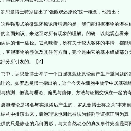
罗思曼博士特别提出了“强微观还原论”这一概念，他指出：
这种强形式的微观还原论所强调的是，我们能根据事物的潜在
—的全面知识，来达至对所有现象的理解。的确，以此观点看来
确认识的惟一途径。它意味着，所有关于较大客体的事情，都能
之，客观事物的整体及其任何方面，完全是由它的基本组成部分
成部分所引发的。【2】
书中，罗思曼博士举了一个由强微观还原论而产生严重问题的
泡理论。如罗思曼博士指出的，这个今天在细胞生物学中居基础地
理与猜测、假说与理论、偏见与信仰、方法与证据交织在一起的奇
囊泡理论是将名与实混淆后产生的，罗思曼博士称之为“本末倒
从结构中推演出来，囊泡理论也因此被认为解剖学证据证明为真
提供的只是静态的几何图形，与大自然动态的真实事件完全是两回