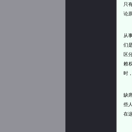
只
论
从
们
区
赖
时
缺
些
在