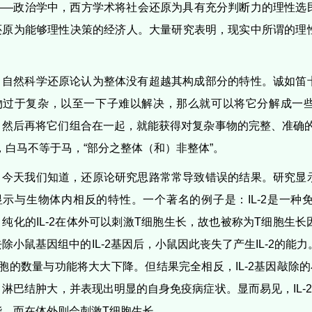
——政治学中，西方学术将社会还原为具有充分判断力的理性选
还原为能够理性决策的经济人。大量研究表明，现实中所谓的理
。
自然科学还原论认为整体没有超越其构成部分的特性。诚如笛
物过于复杂，以至一下子难以解决，那么就可以将它分解成一
，然后再将它们组合在一起，就能获得对复杂事物的完整、准确的
”，白马不等于马，“部分之整体（和）非整体”。
今天我们知道，还原论研究思路常常导致错误的结果。研究显
显示与生物体内相反的特性。一个著名的例子是：IL-2是一种
，纯化的IL-2在体外可以刺激T细胞生长，故也被称为T细胞生
除小鼠基因组中的IL-2基因后，小鼠因此丧失了产生IL-2的
细胞的数量与功能将大大下降。但结果完全相反，IL-2基因敲除
，淋巴结肿大，并表现出明显的自身免疫病症状。显而易见，IL-
能，而在体外则会刺激T细胞生长。