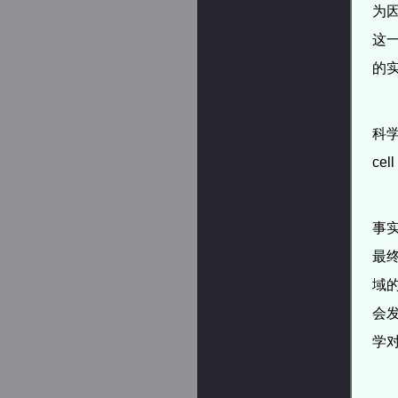
为
这
的
科学
ce
事
最
域
会
学