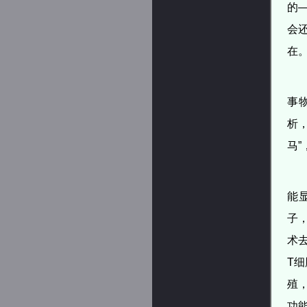
的
会
在
事
析
马
能
子
术去
T
殖
功