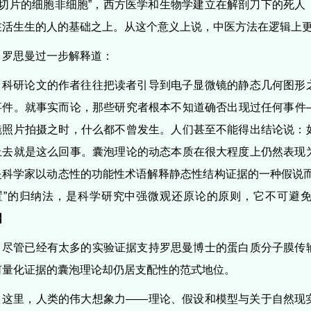
”“切片的细胞非细胞”，西方医学和生物学建立在解剖刀下的死
在活生生的人的基础之上。从这个意义上说，中医方法在逻辑上
罗思曼过一步解释道：
科研论文的作者往往把读者引导到电子显微镜的静态几何图形
事件。就事实而论，那些研究者根本不知道确否出现过任何事件
镜照片拍摄之时，什么都不曾发生。人们甚至不能得出结论说：
上去就是这么回事。囊泡理论的动态本质在很大程度上仍然表现
是科学家以动态性的功能性术语解释静态性结构证据的一种假说而
置”的归纳法，是科学研究中强微观还原论的原则，它不可避
】
尽管已经有太多的实验证据支持罗思曼博士的蛋白质分子膜传
何量化证据的囊泡理论却仍居支配性的范式地位。
这里，人类的伟大想象力——理论、假设和模型与关于自然现