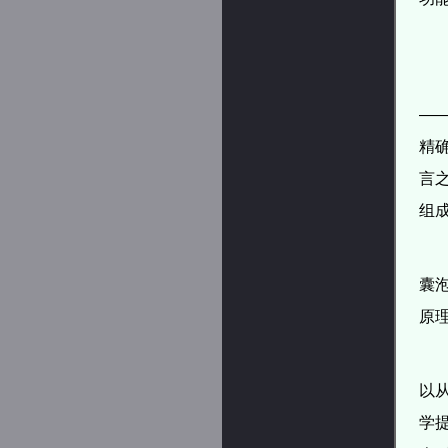
—
精
言
组
囊
原
以
学