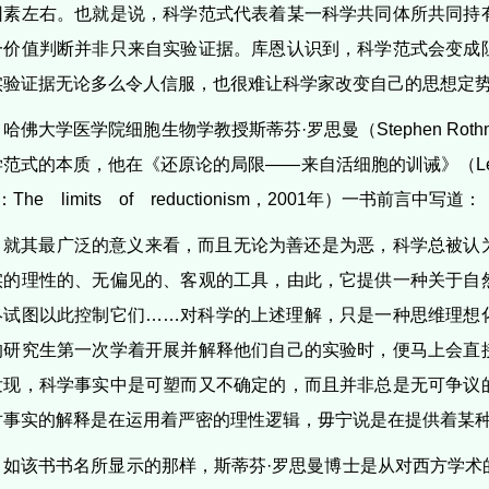
因素左右。也就是说，科学范式代表着某一科学共同体所共同持
一价值判断并非只来自实验证据。库恩认识到，科学范式会变成
实验证据无论多么令人信服，也很难让科学家改变自己的思想定
哈佛大学医学院细胞生物学教授斯蒂芬·罗思曼（Stephen Ro
范式的本质，他在《还原论的局限——来自活细胞的训诫》（Lessons
ll：The limits of reductionism，2001年）一书前言中写道：
就其最广泛的意义来看，而且无论为善还是为恶，科学总被认
实的理性的、无偏见的、客观的工具，由此，它提供一种关于自
终试图以此控制它们……对科学的上述理解，只是一种思维理想
的研究生第一次学着开展并解释他们自己的实验时，便马上会直
发现，科学事实中是可塑而又不确定的，而且并非总是无可争议
对事实的解释是在运用着严密的理性逻辑，毋宁说是在提供着某种
如该书书名所显示的那样，斯蒂芬·罗思曼博士是从对西方学术