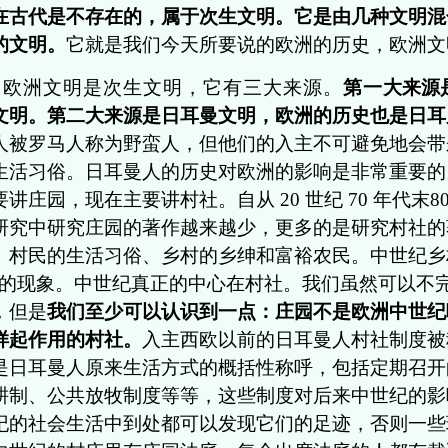
在古代是不存在的，属于次生文明。它是由几种文明混
的文明。
它就是我们今天所要说的欧洲的历史，欧洲文
欧洲文明是次生文明，它有三大来源。
第一
大来源
文明。第二大来源是日耳曼文明，欧洲的历史也是日耳
人被罗马人称为野蛮人，但他们的入主不可避免地会带
生活习俗。日耳曼人的历史对欧洲的影响是非常重要的
要讲庄园，现在主要讲村社。自从 20 世纪 70 年代末
研究中研究庄园的著作越来越少，更多的是研究村社的
、村民的生活习俗、乡村的乡绅和富裕农民。中世纪乡
”的现象。中世纪真正的中心在村社。我们虽然可以不
，但是
我们至少可以认识到一点：庄园不是欧洲中世纪
样起作用的村社。
入主西欧以前的日耳曼人村社制度被称
是日耳曼人原来生活方式的概括性称呼，包括定期召开
耕制、公共放牧制度等等，这些制度对后来中世纪的影
纪的社会生活中到处都可以发现它们的足迹，否则一些