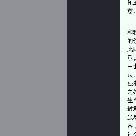
领
意
和
的
此
承
中
认
强
之
生
封
虽
容
社