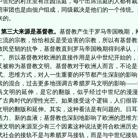
中世纪的村庄里有庄园法庭，每个出席法庭的人都有裁
陪审团也是由佃户组成，同级裁决是他们的一个传统。
来的。
第三大来源是基督教。
基督教产生于罗马帝国晚期，
主流的宗教，恰恰相反是受迫害的宗教，所以有基督教3
教民坚韧的抗争，基督教直到罗马帝国晚期得到承认，
广。所以基督教对欧洲的直接作用是从中世纪开始的，
又被称为基督教文明。基督教对于欧洲人而言，不论是
式、思维方式，对人一生重要的环节都产生深刻的影响
素的混合，过去更多地强调古希腊罗马文明的影响——
马文明的延伸，是它的翻版，似乎经过中世纪的
漫漫
了古典时代的理性光芒。如果接受这个逻辑，人们很容
文明的翻版和延伸。其实，这种看法是有问题的。日耳
活力、新的血液；基督教也深刻地影响了欧洲的思维方
洲文明的来源至少有三个因素这种说法更符合欧洲历史
代社会的接轨不是与希腊罗马接轨，而是与中世纪接轨