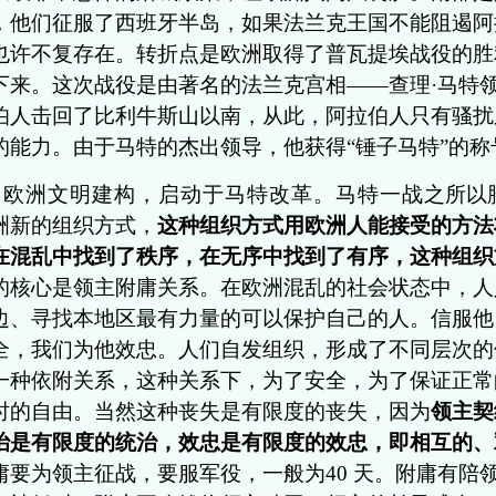
，他们征服了西班牙半岛，如果法兰克王国不能阻遏阿
也许不复存在。转折点是欧洲取得了普瓦提埃战役的胜
下来。这次战役是由著名的法兰克宫相——查理·马特
伯人击回了比利牛斯山以南，从此，阿拉伯人只有骚扰
的能力。由于马特的杰出领导，他获得“锤子马特”的称
欧洲文明建构，启动于马特改革。马特一战
之所以
洲新的组织方式，
这种组织方式用欧洲人能接受的方法
在混乱中找到了秩序，在无序中找到了有序，这种组织
的核心是领主附庸关系。在欧洲混乱的社会状态中，人
边、寻找本地区最有力量的可以保护自己的人。信服他
全，我们为他效忠。人们自发组织，形成了不同层次的
一种依附关系，这种关系下，为了安全，为了保证正常
时的自由。当然这种丧失是有限度的丧失，因为
领主契
治是有限度的统治，效忠是有限度的效忠，即相互的、
庸要为领主征战，要服军役，一般为40 天。附庸有陪