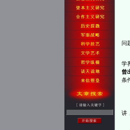
问
学
曾
条
讲