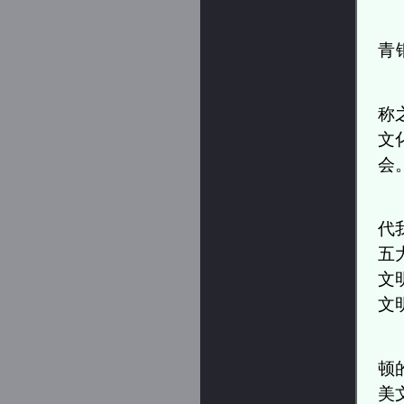
青
称
文
会
代
五
文
文
顿
美