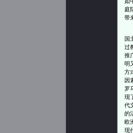
如
庭
带
国
过
推
明
方
因
罗
现
代
的
欧
现