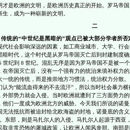
明才是欧洲的文明，是欧洲历史真正的开始。罗马帝国
新生，成为一种崭新的文明。
二
传统的“中世纪是黑暗的”观点已被大部分
学者所否
现代社会影响深远的因素，如工商业城市、大学、行会
黑暗时代，这个时代是从罗马帝国灭亡后到封建制度确
 5 世纪到 8 世纪。混乱无序是因为罗马帝国不是被
，在帝国灭亡后，没有一个强有力的统治来填补权力的
大一统的传统，而是推崇地方习惯法，统治权力分散。
们认为“能流血得来的不去流汗”，所以当时社会暴力
，外部势力就会入侵。当时欧洲就遭到了三方面势力的
，他们一度成为欧洲北方的威胁。今天我们所说的诺曼
国无法抵抗而被迫封给北欧海盗的封地，诺曼底的含义
”。东部，则是马扎尔人的入侵。马扎尔人起源于西亚
采取非常恐怖的屠城政策，让欧洲人闻风丧胆。南部是