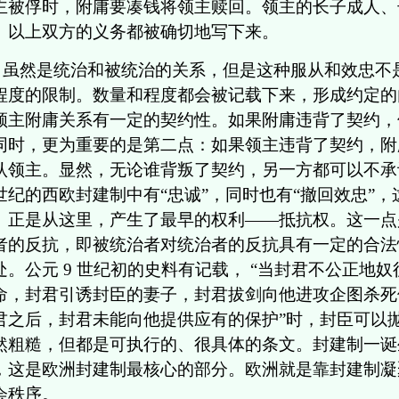
主被俘时，附庸要凑钱将领主赎回。领主的长子成人、
。以上双方的义务都被确切地写下来。
虽然是统治和被统治的关系，但是这种服从和效忠不
程度的限制。数量和程度都会被记载下来，形成约定的
领主附庸关系有一定的契约性。如果附庸违背了契约，
同时，更为重要的是第二点：如果领主违背了契约，附
认领主。显然，无论谁背叛了契约，另一方都可以不承
世纪的西欧封建制中有“忠诚”，同时也有“撤回效忠”
。正是从这里，产生了最早的权利——抵抗权。这一点
者的反抗，即被统治者对统治者的反抗具有一定的合法
处。公元 9 世纪初的史料有记载， “当封君不公正地
命，封君引诱封臣的妻子，封君拔剑向他进攻企图杀死
君之后，封君未能向他提供应有的保护”时，封臣可以
然粗糙，但都是可执行的、很具体的条文。封建制一诞
，这是欧洲封建制最核心的部分。欧洲就是靠封建制凝
会秩序。