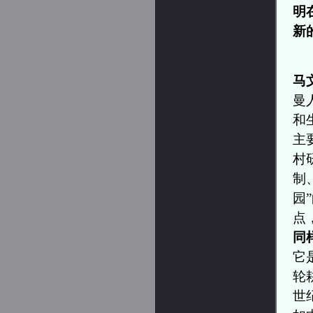
明
新
马
曼
和
主
村
制
园
点
同
它
轮
世