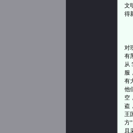
文
得
对
有
从
服
有
他
空
盗
王
方
且