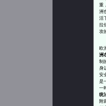
重
洲
活
拉
攻
欧
洲
制
身
安
是
一
统
附