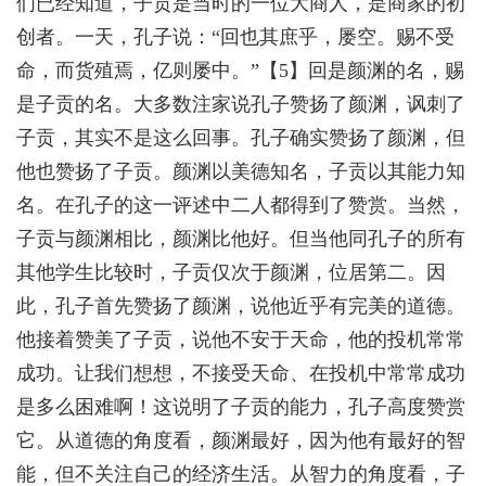
们已经知道，子贡是当时的一位大商人，是商家的初
创者。一天，孔子说：“回也其庶乎，屡空。赐不受
命，而货殖焉，亿则屡中。”【
5
】回是颜渊的名，赐
是子贡的名。大多数注家说孔子赞扬了颜渊，讽刺了
子贡，其实不是这么回事。孔子确实赞扬了颜渊，但
他也赞扬了子贡。颜渊以美德知名，子贡以其能力知
名。在孔子的这一评述中二人都得到了赞赏。当然，
子贡与颜渊相比，颜渊比他好。但当他同孔子的所有
其他学生比较时，子贡仅次于颜渊，位居第二。因
此，孔子首先赞扬了颜渊，说他近乎有完美的道德。
他接着赞美了子贡，说他不安于天命，他的投机常常
成功。让我们想想，不接受天命、在投机中常常成功
是多么困难啊！这说明了子贡的能力，孔子高度赞赏
它。从道德的角度看，颜渊最好，因为他有最好的智
能，但不关注自己的经济生活。从智力的角度看，子