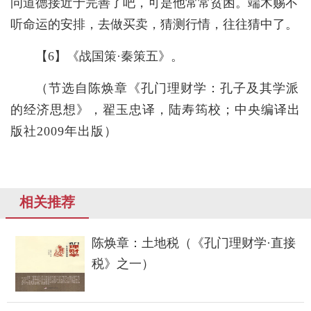
问道德接近于完善了吧，可是他常常贫困。
端木赐
不
听命运的安排，去做买卖，猜测行情，往往猜中了。
【
6
】《战国策·秦策五》。
（
节选自陈焕章《孔门理财学：孔子及其学派
的经济思想》，翟玉忠译，陆寿筠校；中央编译出
版社
2009
年出版）
相关推荐
陈焕章：土地税（《孔门理财学·直接
税》之一）