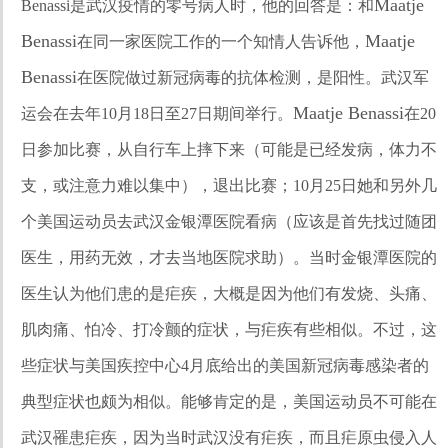
Maatje
Benassi是武汉疫情的零号病人时，他的回答是：和
Benassi
Maatje
在同一家医院工作的一个知情人告诉他，
Benassi
在医院做过新冠病毒的抗体检测，是阳性。武汉军
Maatje Benassi
运会在去年10月18日至27日期间举行。
在20
日参加比赛，从自行车上摔下来（可能是已经发病，体力不
支，或注意力难以集中），退出比赛；10月25日她和另外几
个美国运动员去武汉金银潭医院看病（应该是首先找过随团
医生，用药无效，才去当地医院求助）。当时金银潭医院的
医生认为他们患的是疟疾，大概是因为他们有发烧、头痛、
肌肉痛、怕冷、打冷颤的症状，与疟疾有些相似。不过，这
些症状与美国疾控中心4月底给出的美国新冠病毒感染者的
典型症状也颇为相似。能够肯定的是，美国运动员不可能在
武汉罹患疟疾，因为当时武汉没有疟疾，而且疟原虫侵入人