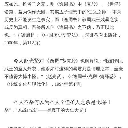
应如此。推孟子之意，则《逸周书》中《克殷》、《世俘》
诸篇，益为伪作无疑。其实孟子理想中的‘仁义之师’，本为
历史上不能发生之事实，而《逸周书》叙周武王残暴之状，
或反为真相。吾侪所以信《逸周书》之不伪，乃正以此
也。”（ 梁启超，《中国历史研究法》，河北教育出版社，
2000年，第112页）
今人赵光贤对《逸周书
•克殷》也解释说：“我们剥去
武王的圣人外衣，他杀如纣这样的暴君乃是情理之常，丝毫
不值得大惊小怪。”（赵光贤，《<逸周书•克殷>篇释惑》，
《传统文化与现代化》，1994年第4期）
圣人不杀何以为圣人？但圣人之杀是
“以杀止
杀”，“以战止战”——是真正的大仁大义！