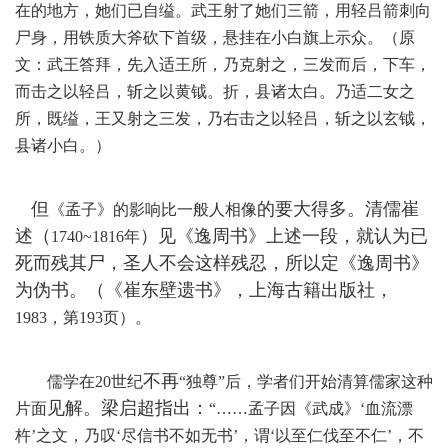
在的地方，她们已自缢。武王射了她们三箭，用轻吕箭刺向
尸身，用铁质大斧砍下首级，悬挂在小白旗上示众。（原
文：武王答拜，先入适王所，乃克射之，三发而后，下车，
而击之以轻吕，斩之以黄钺。折，县诸太白。乃适二女之
所，既缢，王又射之三发，乃右击之以轻吕，斩之以玄钺，
县诸小白。）
但
的要大得多。清儒崔
《孟子》的
影响比一般人
相像
述（
）见《逸周书》上述一段，就认为已
1740
~
1816
年
死而残其尸，圣人不会这样残忍，所以定《逸周书》
为伪书。（《崔东壁遗书》，上海古籍出版社，
1983，第193页）。
不再
儒学在
20
世纪
“独尊”后
，学者
们
开始清算儒家这种
见解。梁启超指出：
片面
“……孟子因《武成》‘血流漂
杵’之文，乃叹‘尽信书不如无书’，谓‘以至仁伐至不仁’，不