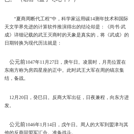
“夏商周断代工程”中，科学家运用碳14测年技术和国际
天文学界先进的计算软件推演得出的结论却是：《尚书·武
成》详细记载的武王灭商时的天象是真实的，将《武成》的
日期转换为现代历法就是：
公元前
1047年11月27日，庚午日。凌晨时，月亮位置在
东南方称为房四星座的正中。此时武王大军在周的镐京集
结，备战。
12月20日，癸巳日。反商大军出征，日夜兼程，向东方进
发。
公元前
1046年1月14日，戊午日。周人的大军到盟津与其
他的反商同盟军汇合。准备战斗。