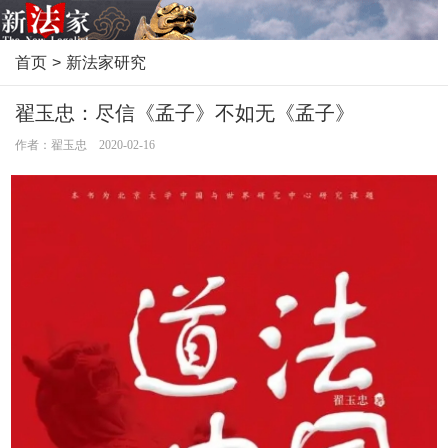
首页
>
新法家研究
翟玉忠：尽信《孟子》不如无《孟子》
作者：翟玉忠 2020-02-16