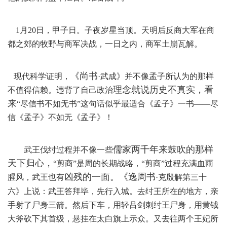
1月20日，甲子日。子夜岁星当顶。天明后反商大军在商
都之郊的牧野与商军决战，一日之内，商军土崩瓦解。
《尚书
现代科学证明，
·武成》并不像孟子所认为的那样
理念就说历史不真实，看
不值得信赖。违背了自己
政治
来
“尽信书不如无书”这句话似乎最适合《孟子》一书
——尽
信《孟子》不如无《孟子》！
儒家两千年来鼓吹的那样
武王伐纣过程并不
像一些
天下归心，
“剪商”是周的长期战略，“剪商”过程充满血雨
凶残
的一面。《逸周书
腥风，武王也有
·克殷解第三十
六》上说：武王答拜毕，先行入城。去纣王所在的地方，亲
手射了尸身三箭。然后下车，用轻吕剑刺纣王尸身，
用黄钺
大斧砍下
其
首级，
悬挂在太白旗上示众。又去往两个王妃所