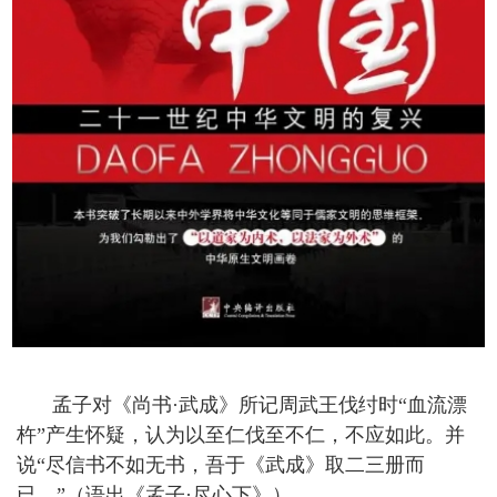
孟子对《尚书
·武成》所记周武王伐纣时“血流漂
杵”产生怀疑，认为以至仁伐至不仁，不应如此。并
说“尽信书不如无书，吾于《武成》取二三册而
已。”（语出《孟子·尽心下》）