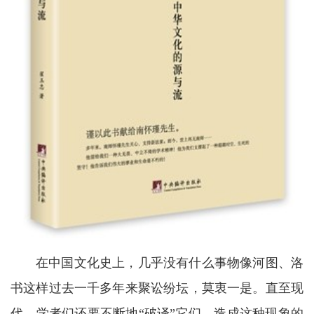
在中国文化史上，几乎没有什么事物像河图、洛
书这样过去一千多年来聚讼纷坛，莫衷一是。直至现
代，学者们还要不断地“破译”它们。造成这种现象的