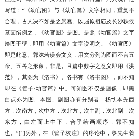
写道：“《幼官图》与《幼官篇》文字相同，重复不
合理，古人决不如是之愚蠢。以屈原祖庙及长沙轶侯
墓画绢例之，《幼官图》是图。是照《幼官篇》文字
绘图于壁，即用《幼官篇》文字说明之。《幼官图》
即是此意。郭沫若误会文义，用文分列为图而不言五
帝、五兽之形象，非是。且篇中数字之意义即用《洪
范》，其图为《洛书》。各书有《洛书图》，而不知
即在《管子·幼官篇》中。可知图不仅是画像，即黑
白点亦为图。本图、副图亦有分别者。杨忱本先西
方，次南方，次中方，次北方，次中副，次北副，次
东方，由左而上中下，合乎绘画顺序，郭不知
也。”[1]另外，在《管子校注》的序论中，黎先生着