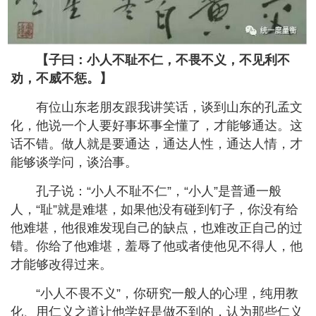
【子曰：小人不耻不仁，不畏不义，不见利不
劝，不威不惩。】
有位山东老朋友跟我讲笑话，谈到山东的孔孟文
化，他说一个人要好事坏事全懂了，才能够通达。这
话不错。做人就是要通达，通达人性，通达人情，才
能够谈学问，谈治事。
孔子说：
“
小人不耻不仁
”
，
“
小人
”
是普通一般
人，
“
耻
”
就是难堪，如果他没有碰到钉子，你没有给
他难堪，他很难发现自己的缺点，也难改正自己的过
错。你给了他难堪，羞辱了他或者使他见不得人，他
才能够改得过来。
“
小人不畏不义
”
，你研究一般人的心理，纯用教
化、用仁义之道让他学好是做不到的，认为那些仁义