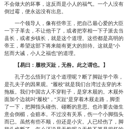
不会做大的坏事，这反而是小人的福气。一个人没有
倒过霉，便永远没有出息。
一个领导人，像有些帝王，把自己最心爱的大臣
一下子革去，不让他干了，或者把宰相一下子派去当
县长，或者乡镇长，就是这个道理。这些都是高明的
帝王，希望这部下将来能有更大的担待。这就是
“
小
惩而大诫，小人之福也
”
的道理。
【易曰：履校灭趾，无咎。此之谓也。】
孔子怎么悟到了这个道理呢？断了脚趾学个乖，
是孔夫子的因果观。
“
履校
”
就是我们台湾过去穿的木
拖板。我们中国古人不穿鞋子，是穿木屐的。木屐外
面加个边就叫
“
履校
”
，
“
灭趾
”
是穿着木屐走路，脚歪
了一下，把脚指头碰伤、碰断的意思。也许要去做生
意会倒楣，会赔本。不过没有关系，伤一个小脚指头
而已。虽然有些不顺，但还是小灾。人已经伤了，脚