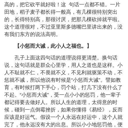
高的，把它砍平就好啦！这
句话一点都不错。一片
田地，稻子麦子都长得一般高，有几棵很特别突出
的，长得特别高，那很讨厌，把那几棵砍掉就平啦。
这个道理很对，不过亚里斯多德嘴巴里讲出来的，没
有我们东方的说法高明。
【小惩而大诫，此小人之福也。】
孔子上面这四句话的道理说得更清楚。换句话
说，这句话就是群众心里学，用人之道也是这样。小
人不耻就不仁，不畏就不义，不见利就驱策不动，不
惩就不诫，所以他说有时候是
“
小惩而大诫
”
。譬如教
育，有时候打两下手心，罚个站，打几下没有什么了
不起。
“
小惩而大诫
”
，受一点小小的惩罚，他一辈子
都记得要去做好人。所以人生的道理，太得意的时
候，碰到一点倒霉挫折，如果你懂得《易经》，反而
应该是好运气。假设一个人永远在好运中，这个人就
完了，他永远没有大的出息。所以小小地惩罚他，便