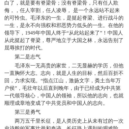
白了，就是要有脊梁骨；没有脊梁骨，只有任人欺
侮，，任人宰割，任人凌辱， 是一个永远站不起来
的可怜虫。毛泽东的一生，是挺起脊梁、进行战斗的
一生，是永不向强权和邪恶势力低头的一生。在他的
领导下，1949年中国人终于“从此站起来了”！中国人
从此挺起了脊梁，尊严地立于大国之林，永远告别了
屈辱挨打的时代。
第二是志气
毛泽东一无高贵的家世，二无显赫的学历，但他
一直胸怀大志。志向，就是人生的目标，然后百折不
回，力求实现。“指点江山，激扬文字，粪土当年万
户侯”，毛壮年以后直到晚年，由于已经成为中共第
一代领导核心，中国人的领袖，所以他的志向，也就
顺理成章地变成了中共党员和中国人的志向。
第三是勇气
两万五千里长征，是人类历史上从未有过的一次
史诗般的军事壮举和奇迹，长征路上遇到的艰难险