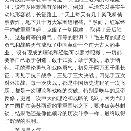
阻，说有多困难就有多困难。例如，毛泽东以事实生
动地形容说，长征路上，“天上每天有几十架飞机侦
察轰炸，地下几十万大军围追堵截。” 然而， 红军终
于冲破重重障碍，克服了一切困难， 取得了最后胜
利。这是何等的勇气，何等的胆识？！毛主席的理论
勇气和战略勇气成就了中国革命一个前无古人的事
业， 没有现成的理论和经验可以照抄照搬，一切都
要靠自己敢于创造，敢于试验，敢于实践，敢于牺
牲。毛的理论勇气和战略勇气，初见于两万五千里长
征，再见于抗日战争，三见于三大决战，四见于五次
对外决战。每一次决战，都是中国历史进程的一次飞
跃，都是一次理论和战略的突破。特别是晚年的反帝
反修，更是一次巨大的理论和战略的飞跃，因为当时
的中国是在美苏两霸的重重围堵之下，要冲破美苏封
锁，结果毛还是像他领导的历次斗争一样，最终取得
了辉煌的胜利。
第四是才气