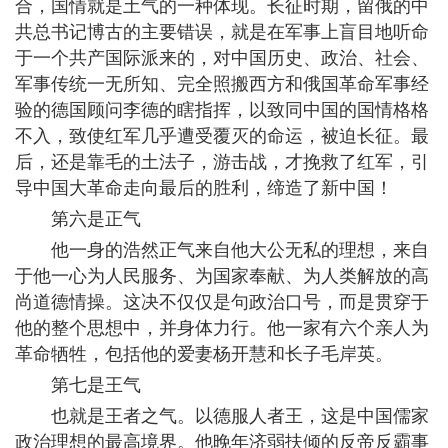
合，国情就是土气的一种体现。长征时期，留俄的中
共总书记博古的主要错误，就是在军事上盲目地听命
于一个共产国际派来的，对中国历史、政治、社会、
军事传统一无所知、完全照搬西方和俄国革命军事经
验的德国顾问李德的瞎指挥，以致同中国的国情格格
不入，致使红军几乎遭受覆灭的命运，被迫长征。最
后，还是靠毛的土法子，游击战，才挽救了红军，引
导中国大革命走向最后的胜利，缔造了新中国！
第六是正气
他一身的浩然正气来自他大公无私的理想，来自
于他一心为人民服务、为国家奉献、为人类解放的高
尚道德情操。这决不仅仅是句政治口号，而是贯穿于
他的整个思想中，并身体力行。他一家有六个亲人为
革命牺牲，包括他的爱妻杨开慧和长子毛岸英。
第七是王气
也就是王者之气。以德服人者王，这是中国儒家
政治理想的最高境界。他晚年济弱扶倾的反帝反霸事