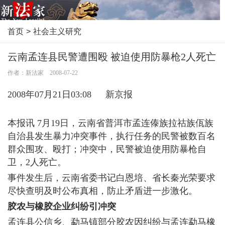
首页
>
社会主义研究
云南孟连县民警遭围殴 被迫使用防暴枪2人死亡
作者：新法家 2008-07-22
2008年07月21日03:08 新京报
本报讯 7月19日，云南省普洱市孟连傣族拉祜族佤族
自治县发生暴力冲突事件，执行任务的民警被数百名
群众围攻、殴打；冲突中，民警被迫使用防暴枪自
卫，2人死亡。
事件发生后，云南省委书记白恩培、省长秦光荣要求
尽快查明及时公布真相，防止矛盾进一步激化。
胶农与橡胶企业纠纷引冲突
孟连县公信乡、勐马镇部分胶农因纠纷与孟连勐马橡