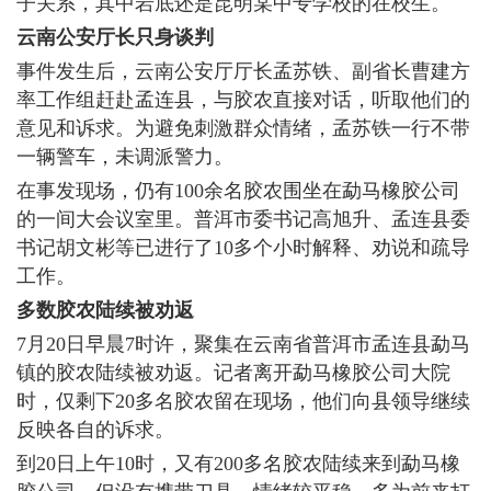
子关系，其中岩底还是昆明某中专学校的在校生。
云南公安厅长只身谈判
事件发生后，云南公安厅厅长孟苏铁、副省长曹建方
率工作组赶赴孟连县，与胶农直接对话，听取他们的
意见和诉求。为避免刺激群众情绪，孟苏铁一行不带
一辆警车，未调派警力。
在事发现场，仍有100余名胶农围坐在勐马橡胶公司
的一间大会议室里。普洱市委书记高旭升、孟连县委
书记胡文彬等已进行了10多个小时解释、劝说和疏导
工作。
多数胶农陆续被劝返
7月20日早晨7时许，聚集在云南省普洱市孟连县勐马
镇的胶农陆续被劝返。记者离开勐马橡胶公司大院
时，仅剩下20多名胶农留在现场，他们向县领导继续
反映各自的诉求。
到20日上午10时，又有200多名胶农陆续来到勐马橡