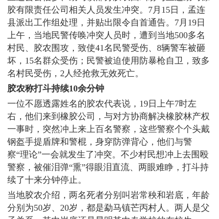
胶有限责任公司相关人员发生冲突。7月15日，孟连
县派出工作组处理，并贴出限令自首通告。7月19日
上午，当地民警传唤冲突人员时，遭到当地500多名
村民、胶农围攻，致使41名民警受伤、8辆警车被砸
坏，15名群众受伤；民警被迫使用防暴枪自卫，致多
名村民受伤，2人经抢救无效死亡。
胶农称打斗持续10余分钟
一位不愿透露姓名的胶农代表说，19日上午7时左
右，他们来到橡胶公司，与对方协商解决橡胶林产权
一事时，突然冲上来上百名警察，这些警察个个头戴
钢盔手提盾牌和警棍，身穿防弹背心，他们与警
察“理论”一会就发生了冲突。不少村民想冲上去围殴
警察，被催泪弹“熏”得眼泪直流、两眼难睁，打斗持
续了十来分钟停止。
当地胶农介绍，两名死者分别叫岩常秧和岩底，年龄
分别为50岁、20岁，都是勐马镇芒丙村人。两人是父