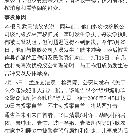
胶公司，但没有携带刀具，情绪较平稳，多为前来打
探消息和看热闹的群众。
事发原因
本报讯 勐马镇胶农说，两年前，他们多次找橡胶公
司谈判橡胶林产权归属一事时发生争执，每次争执时
都被民警劝阻，但问题迟迟得不到解决。今年3月25
日，他们与橡胶公司人员发生了肢体冲突，随后被孟
连县选派的工作组及民警强行劝止。7月15日，有几
位村民再次找橡胶公司理论时，与工作组成员发生语
言冲突及身体摩擦。
7月15日，孟连县法院、检察院、公安局发布《关于
限令违法犯罪人员》通告，该通告限令“组织煽动群
众聚众扰乱社会秩序”等人员，须于2008年7月5日起
10日内投案自首，不主动投案自首，将从严打击。
通告并未引来自首者。19日清晨6时许，勐啊村的岩
依、岩帅王、岩忙、波叶罕嫩、岩依所丙等5位胶农
在家中和睡梦中被警察强行厮打和带走。此事成为后