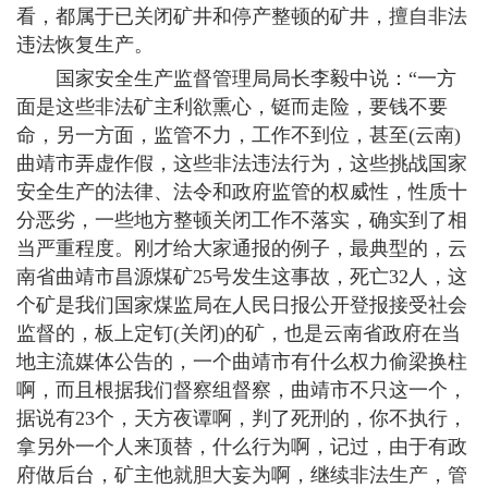
看，都属于已关闭矿井和停产整顿的矿井，擅自非法
违法恢复生产。
国家安全生产监督管理局局长李毅中说：“一方
面是这些非法矿主利欲熏心，铤而走险，要钱不要
命，另一方面，监管不力，工作不到位，甚至(云南)
曲靖市弄虚作假，这些非法违法行为，这些挑战国家
安全生产的法律、法令和政府监管的权威性，性质十
分恶劣，一些地方整顿关闭工作不落实，确实到了相
当严重程度。刚才给大家通报的例子，最典型的，云
南省曲靖市昌源煤矿25号发生这事故，死亡32人，这
个矿是我们国家煤监局在人民日报公开登报接受社会
监督的，板上定钉(关闭)的矿，也是云南省政府在当
地主流媒体公告的，一个曲靖市有什么权力偷梁换柱
啊，而且根据我们督察组督察，曲靖市不只这一个，
据说有23个，天方夜谭啊，判了死刑的，你不执行，
拿另外一个人来顶替，什么行为啊，记过，由于有政
府做后台，矿主他就胆大妄为啊，继续非法生产，管