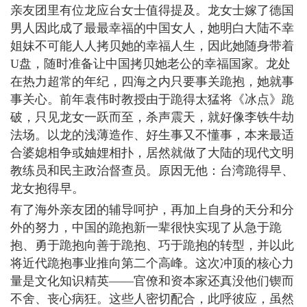
亲友团里有位龙应台女士值得提及。龙女士嫁了德国
男人因此成了最最幸福的中国女人，她明白大陆不幸
姐妹不可能人人拷贝她的幸福人生，因此她随身带着
U盘，随时准备让中国拷贝她老公的幸福国家。龙处
在热力超常的年纪，四海之内只要事关跪抱，她就事
事关心。前年袁伟时教授由于跪得太猛将《冰点》跪
破，只见龙女一跃而至，杀声震天，就好像李铁牛劫
法场。以龙的浅薄造作、好生事又不懂事，本来最适
合婆媳相争或妯娌相扑，居然就做了大陆的现代文明
教练员和民主政治督查员。原因无他：台湾跪得早、
龙女抱得早。
有了海外亲友团的辅导呵护，再加上自身的天分和分
外的努力，中国的跪抱新一辈很快实现了从急于跪
抱、勇于跪抱向善于跪抱、巧于跪抱的转型，并以此
将近代跪抱事业推向第二个高峰。这次冲顶的核心力
量是文化知识精英——官僚和资本家还真没他们锲而
不舍、丧心病狂。这些人密切配合，此呼彼应，虽然