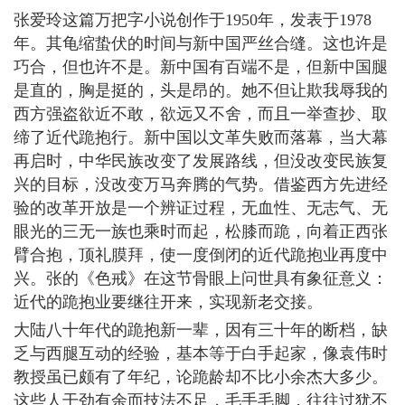
张爱玲这篇万把字小说创作于1950年，发表于1978
年。其龟缩蛰伏的时间与新中国严丝合缝。这也许是
巧合，但也许不是。新中国有百端不是，但新中国腿
是直的，胸是挺的，头是昂的。她不但让欺我辱我的
西方强盗欲近不敢，欲远又不舍，而且一举查抄、取
缔了近代跪抱行。新中国以文革失败而落幕，当大幕
再启时，中华民族改变了发展路线，但没改变民族复
兴的目标，没改变万马奔腾的气势。借鉴西方先进经
验的改革开放是一个辨证过程，无血性、无志气、无
眼光的三无一族也乘时而起，松膝而跪，向着正西张
臂合抱，顶礼膜拜，使一度倒闭的近代跪抱业再度中
兴。张的《色戒》在这节骨眼上问世具有象征意义：
近代的跪抱业要继往开来，实现新老交接。
大陆八十年代的跪抱新一辈，因有三十年的断档，缺
乏与西腿互动的经验，基本等于白手起家，像袁伟时
教授虽已颇有了年纪，论跪龄却不比小余杰大多少。
这些人干劲有余而技法不足，毛手毛脚，往往过犹不