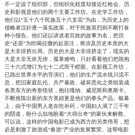
不一定设了组织部，但组织化程度却接近红枪会。历
史和影视是他们的两个主要工作坊。在史学工作坊，
他们以“五十六个民族五十六支花”为由，为历史上的
侵略者汉奸逐一落实政策，对于民族英烈则不断打各
种小报告。他们还以讲述老百姓的故事为名，把历
史“还原”为吃喝拉撒的起居注，将涉及历史本质的大
是大非排挤出局。历史的大是大非排挤走了，现实的
大是大非无依无傍，孤掌难鸣，只好看着他们把跪抱
三十六式增订为七十二式而干瞪眼。在影视工作坊，
已跪出世界水平的导演们，他们的生产流水线川流不
息，把旧家庭乱伦、共产暴政、破坏恶化之类组装成
各类东方的奇形怪状，抱往嘎纳、威尼斯和奥斯卡。
不断推陈出新的东方美妞更是他们的拳头产品。银幕
上，由于中国男人老在吃补药，中国妇人渴了三千年
的阴道，盼什么似地盼着“大得出奇”的家伙来解救。
可以说，这样的中国电影已成为西方的另类伟哥，想
必是刺激了旅游或“春游”产业的发展繁荣。这帮电影