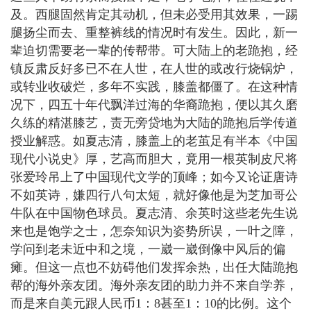
及。西腿固然肯定其动机，但未必受用其效果，一踢
腿扬尘而去、重整裤线的情况时有发生。因此，新一
辈迫切需要老一辈的传帮带。可大陆上的老跪抱，经
镇反肃反好多已不在人世，在人世的或改行烧锅炉，
或转业收破烂，多年不实践，膝盖都僵了。在这种情
况下，四五十年代飘洋过海的华裔跪抱，便以其久磨
久练的精湛膝艺，责无旁贷地为大陆的跪抱后学传道
授业解惑。如夏志清，膝盖上的老茧足有半本《中国
现代小说史》厚，艺高而胆大，竟用一根英制皮尺将
张爱玲吊上了中国现代文学的顶峰；如今又论证唐诗
不如英诗，嫌四行八句太短，就好像他是为芝加哥公
牛队在中国物色球员。夏志清、余英时这些老先生说
来也是饱学之士，怎奈知识为姿势所误，一叶之障，
学问到老未近中和之境，一崴一崴倒像中风后的偏
瘫。但这一点也不妨碍他们发挥余热，出任大陆跪抱
帮的海外亲友团。海外亲友团的助力并不来自学养，
而是来自美元跟人民币1：8甚至1：10的比例。这个