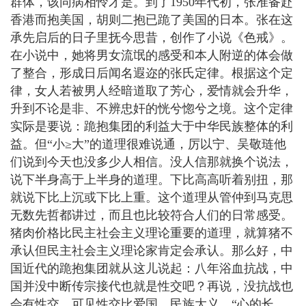
群体，该同病相怜才是。到了1950年代初，张准备赴
香港而抱美国，胡则二抱已跪了美国的日本。张在这
承先启后的日子里抚今思昔，创作了小说《色戒》。
在小说中，她将男女流氓的感受和本人附逆的体会做
了整合，形成日后闻名遐迩的张氏定律。根据这个定
律，女人若被男人经暗道取了芳心，爱情就会升华，
升到不论是非、不辨忠奸的恍兮惚兮之境。这个定律
实际是要说：跪抱集团的利益大于中华民族整体的利
益。但“小≥大”的道理很难说通，厉以宁、吴敬琏他
们说到今天也没多少人相信。没人信那就换个说法，
说下半身高于上半身的道理。下比高高听着别扭，那
就说下比上沉或下比上重。这个道理从管仲到马克思
无数先哲都讲过，而且也比较符合人们的日常感受。
猪肉价格比民主社会主义理论重要的道理，就算猪不
承认但民主社会主义理论家肯定会承认。那么好，中
国近代的跪抱集团就从这儿说起：八年浴血抗战，中
国并没中断传宗接代也就是性交吧？再说，没抗战也
会有性交，可见性交比爱国、民族大义、“心的长