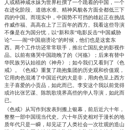
人或精神咸水妹为世界杜撰了一个跪着的中国，一个
在进化阶段、道德水准、精神风貌各方面全都低三下
四的中国。而现实中，中国势不可挡的雄起正在挑战
作威作福、高高在上了三百年的西方。我看这些导演
不像是在为国分忧，以“新和亲”电影反击“中国威胁
论”——闹“中国崩溃论”的时候，他们也是这套东
西。两个工作坊还常常联手，推出亡国乱史的影视作
品。以前有痛哭中国跪晚了的《河殇》；后来有替中
华民族另认始祖的《神舟》；如今我们又看到了《色
戒》。《色戒》重复了跪抱集团的历史观和价值观，
它用肉色混淆了中国近代的大是非，用肉色呈上西方
主子喜爱的小贡品，如此而已。李安这个我以前觉得
或许比张艺谋、陈凯歌境界高些的华人导演，如此而
已。
《色戒》从写作到发表到搬上银幕，前后近六十年，
整整一部中国现当代史。六十年历史相对于漫长的地
质年代只是一瞬，却见证了人类社会一次壮观的造山