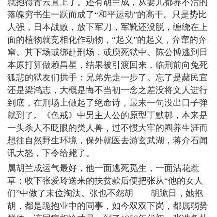
就抱得青云直上了。还有胡兰成，从妻儿都养不活的
落魄穷书生一跃而成了“和平运动”的高干。只是势比
人强，日本战败，放下军刀，军靴还没脱，缠绕在上
面的植物就竞相化作动物，“起义”的起义，奔窜的奔
窜。其下场或绑赴刑场，或庾死狱中。陈公博逃到日
本原打算做赖昌星，结果被引渡回来，临刑前向兔死
狐悲的狱友们拱手：兄弟先走一步了。忘了是赭民宜
还是梁鸿志，大概是悔不当初一念之差没将文人进行
到底，在刑场上做起了绝命诗，最末一句没出口子弹
就到了。《色戒》中男主人公的原型丁默邨，本来是
一头杀人不眨眼的类人兽，过不惯大牢的圈养生涯而
想往自然野生环境，保外就医去游玄武湖，蒋介石闻
讯大怒，下令给毙了。
属胡兰成运气最好，他一面逃死觅生，一面沾花惹
草；收下张爱玲送来的扶贫款后便把张从“他的女人
们”中做了末位淘汰。张也不怨胡——胡跪日，她抱
胡，都是跪抱业中的同事，如今双双下岗，都属弱势