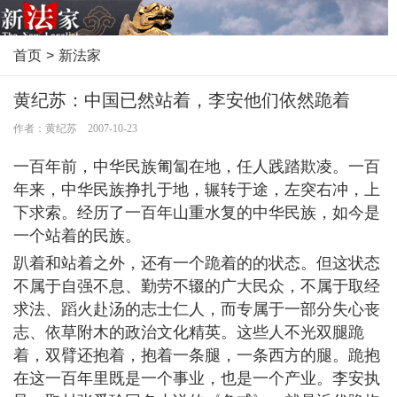
首页
>
新法家
黄纪苏：中国已然站着，李安他们依然跪着
作者：黄纪苏 2007-10-23
一百年前，中华民族匍匐在地，任人践踏欺凌。一百
年来，中华民族挣扎于地，辗转于途，左突右冲，上
下求索。经历了一百年山重水复的中华民族，如今是
一个站着的民族。
趴着和站着之外，还有一个跪着的的状态。但这状态
不属于自强不息、勤劳不辍的广大民众，不属于取经
求法、蹈火赴汤的志士仁人，而专属于一部分失心丧
志、依草附木的政治文化精英。这些人不光双腿跪
着，双臂还抱着，抱着一条腿，一条西方的腿。跪抱
在这一百年里既是一个事业，也是一个产业。李安执