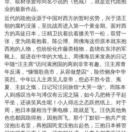
导、取材张爱玲同名小说的《色戒》，就是近代跪抱
业的最新作品。
近代的跪抱业源于中国对西方的暂时劣势，兴于清王
朝的腐朽没落，至抗战而进入第一个黄金期。面对西
方的高徒日本，汪精卫抗着抗着膝关节一松，双臂一
张，变为跪着抱着。陈公博、周佛海这些原本就东抱
西抱的人物，也纷纷化作藤类植物，盘绕在东洋的军
靴上、挺进在中华的大地上。周佛海后来发表的日记
中随“汪主席”访问满洲国的两则非常有趣。汪主席青
年反满，“慷慨歌燕市，从容做楚囚”，险些侧身中华
英烈。中年以儿主席见儿皇帝，想必不胜今昔、夷
夏、主奴之慨，日记写汪回旅馆“大哭一场”。而陈本
人则感叹当年与溥仪有云泥之隔，如今几把椅子平起
平坐，还谈笑风生呢！小人得志之态跃然纸上。对于
周，抱日本腿相当于乘电梯，跪就是飞。汪伪其他角
色也都因跪得抱，因抱而飞。那个丁默邨一抱共产党
没抱出名堂，再抱国民党没抱出起色，三抱日本裤管