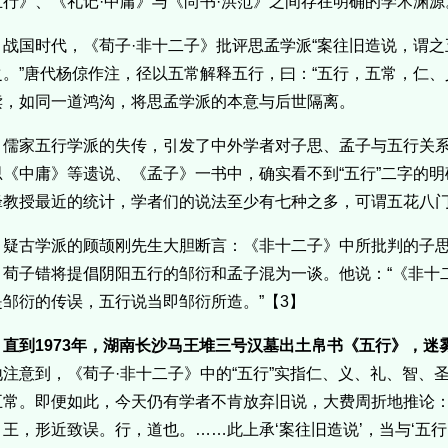
五行》、《礼记·中庸》与《尚书·洪范》之间存在明确的学术渊源
战国时代，《荀子·非十二子》批评思孟学派“案往旧造说，谓
之。”唐代杨倞作注，径以五常解释五行，曰：“五行，五常，仁、
读，如同一道鸿沟，将思孟学派的本意与后世隔离。
儒家五行学派的失传，引发了中外学者对子思、孟子与五行关
思《中庸》等遗说、《孟子》一书中，确实看不到“五行”二字的
锋教授最近的统计，学者们的说法至少有七种之多，可谓五花八门
疑古学派的顾颉刚先生大胆断言：《非十二子》中所批判的子
，荀子错将提倡阴阳五行的邹衍和孟子混为一谈。他说：“《非十
是邹衍的传误，五行说当即邹衍所造。”【3】
直到1973年，湖南长沙马王堆三号汉墓出土帛书《五行》，迷
地注意到，《荀子·非十二子》中的“五行”实指仁、义、礼、智、
五常。即便如此，今天仍有学者不肯放弃旧说，大费周折地推论：“
、王，形近致误。行，道也。……此上承‘案往旧造说’，当与‘五行