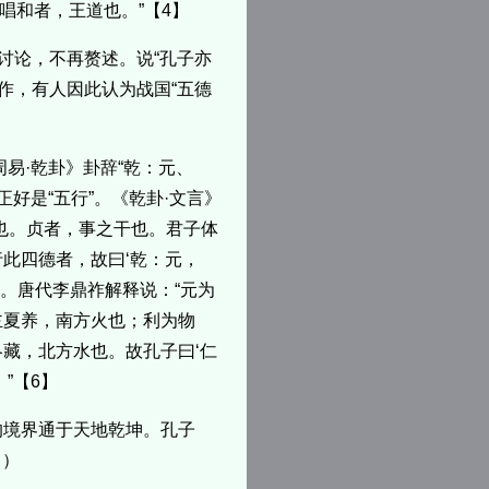
唱和者，王道也。”【4】
讨论，不再赘述。说“孔子亦
作，有人因此认为战国“五德
周易·乾卦》卦辞“乾：元、
正好是“五行”。《乾卦·文言》
也。贞者，事之干也。君子体
此四德者，故曰‘乾：元，
智。唐代李鼎祚解释说：“元为
主夏养，南方火也；利为物
藏，北方水也。故孔子曰‘仁
”【6】
的境界通于天地乾坤。孔子
》）