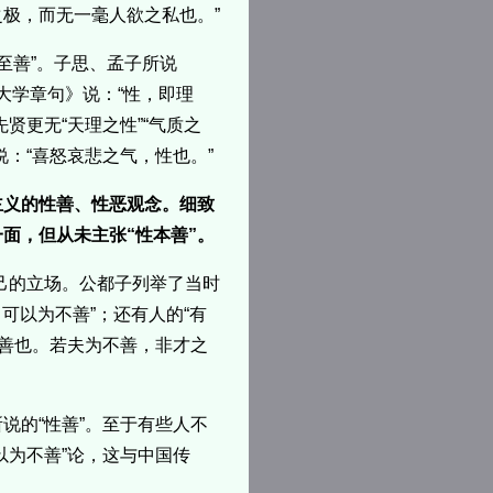
极，而无一毫人欲之私也。”
“至善”。子思、孟子所说
《大学章句》说：“性，即理
贤更无“天理之性”“气质之
：“喜怒哀悲之气，性也。”
主义的性善、性恶观念。细致
面，但从未主张“性本善”。
己的立场。公都子列举了当时
可以为不善”；还有人的“有
谓善也。若夫为不善，非才之
说的“性善”。至于有些人不
以为不善”论，这与中国传