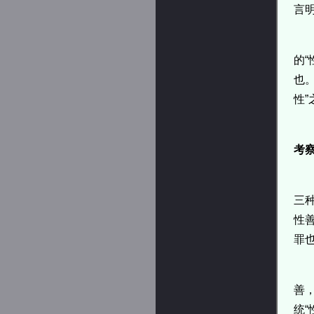
言
的“
也
性
考
三
性
罪也
善
统“