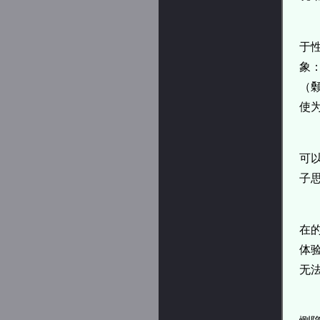
于
象
（
使
可
子
在
体
无