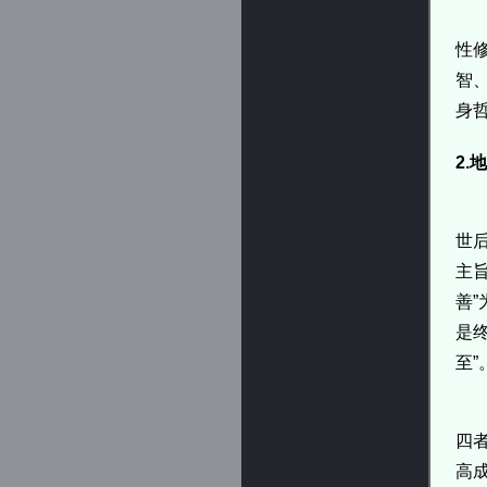
性
智
身
2
世
主
善
是
至”
四
高