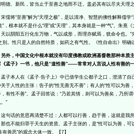
明明德、新民，皆当止于至善之地而不迁。盖必其有以尽夫天理之
宋儒将“至善”解为“天理之极”，是以清净、智慧的佛性解释儒学
性”，根本就不是什么“理”或“天理”，其本身就是一种“气”。朱熹
。天以阴阳五行化生万物，气以成形，而理亦赋焉，犹命令也。”先
”之别。性只是人的自然特质，如药之有气性。《性自命出》明确说
另外，中国文化中根本就没有印度佛教或欧洲基督教那种本质
察《孟子》一书，他只是“道性善”——常常对人言说人性有善的一
孟子本人在《孟子·告子上》中已借学生公都子之口，澄清了自
种关于人性的主张：告子的“性无善无不善”；有人的“性可以为善，
善，有性不善”。孟子回答说：“乃若其情，则可以为善矣，乃所
。”
这句话的意思再清楚不过：人都可以行善，趋于善，这就是我所
，那也不能归罪于天生的资质。孟子主张的，是“性可以为善，可
性有善恶”的观念大体一致。【7】