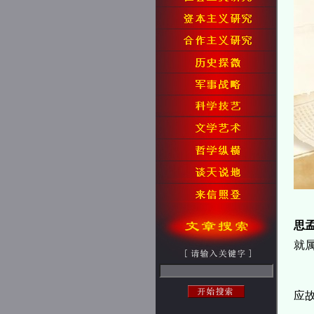
思
就
应