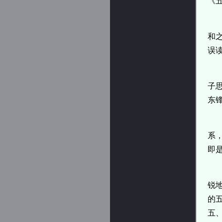
《
和
误
子
东
系
即
锐
的
五