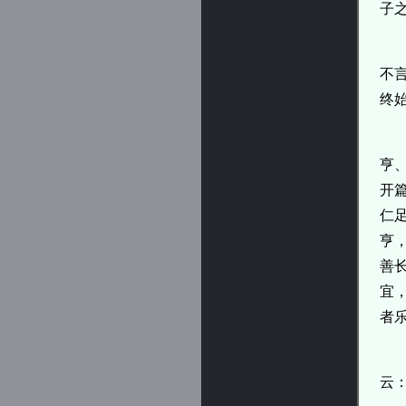
子
不
终
亨、
开
仁
亨，
善
宜
者
云