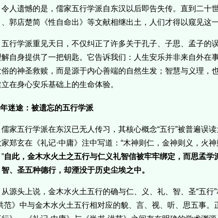
令人遗憾的是，儒家五行学派自东汉以后即告失传。直到二十
》、郭店楚简《性自命出》等文献相继出土，人们才得以窥见这
五行学派重见天日，不仅纠正了许多关于孔子、子思、孟子的
理解自身提供了一把钥匙。它告诉我们：人生安乐并非来自外在
世俗的神圣救赎，而是源于内心善端的自然生发；智慧与义理，
建立在身心安乐基础上的生命体验。
.千年迷途：被遗忘的五行学派
儒家五行学派在东汉已无人传习，其核心概念“五行”被普遍误读
大家郑玄在《礼记·中庸》注中写道：“木神则仁，金神则义，火
”
自此，金木水火土之五行与仁义礼智信被牢牢绑定，而思孟学派
、智、圣五种德行，却湮没于历史尘埃之中。
从源头上说，金木水火土五行的确与仁、义、礼、智、圣“五行
·洪范》中与金木水火土五行相对应的貌、言、视、听、思五事。