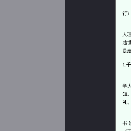
行
人
越
是
1
学
知。
礼
书