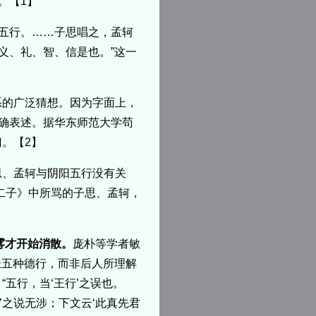
。【1】
之五行。……子思唱之，孟轲
义、礼、智、信是也。”这一
系的广泛猜想。因为字面上，
明确表述。据华东师范大学苟
。【2】
思、孟轲与阴阳五行没有关
二子》中所骂的子思、孟轲，
雾才开始消散。
庞朴等学者敏
圣五种德行，而非后人所理解
五行，当‘王行’之误也。
’之说无涉；下文云‘此真先君