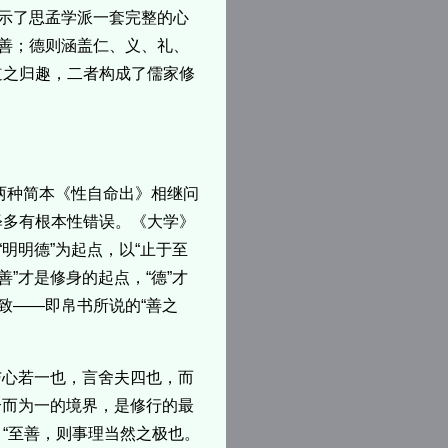
揭示了思孟学派一套完整的心
之善；德则涵盖仁、义、礼、
道之归趣，二者构成了儒家修
两种简本《性自命出》相继问
释多有根本性错误。《大学》
明明德”为起点，以“止于至
”才是修身的起点，“德”才
致——即帛书所说的“善之
与心若一也，言舍夫四也，而
合而为一的境界，是修行的最
“至善，则事理当然之极也。