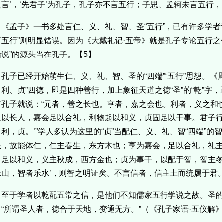
之言’，‘先君子’为孔子，孔子亦不言五行；子思、孟轲未言五行，
《孟子》一书多处言仁、义、礼、智、圣“五行”，已有许多学者
言五行”则明显错误。因为《大戴礼记·五帝》就是孔子专论五行之
始说”的源头当在孔子。【5】
孔子已经开始萌生仁、义、礼、智、圣的“四端”“五行”思想。《
利、贞‌”四德，即是四种善行，加上象征天道之德“圣”的“乾”字，
篇孔子就说：“元者，善之长也。亨者，嘉之会也。利者，义之和
足以长人，嘉会足以合礼，利物起以和义，贞固足以干事。君子行
利，贞。’”学人多认为这里的“贞”当配仁、义、礼、智“四端”的
长，故能体仁，仁主春生，东方木也；亨为嘉会，足以合礼，礼
，足以和义，义主秋成，西方金也；贞为事干，以配于智，智主冬
乐山，智者乐水’，则智之明证矣。不言信者，信主土而统属于君。
至于学者以乾配五常之信，是他们不知儒家五行学说之故。圣
：“所谓圣人者，德合于天地，变通无方。”（《孔子家语·五仪解