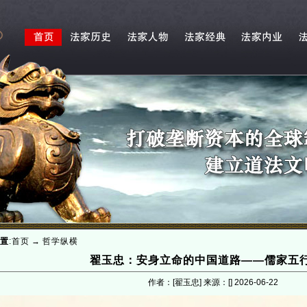
置
:
首页
→
哲学纵横
翟玉忠：安身立命的中国道路——儒家五
作者：[翟玉忠] 来源：[]
2026-06-22