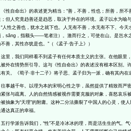
《性自命出》的表述更为精当：“善，不善，性也；所善，所不
性；但人究竟趋善还是趋恶，取决于外在的环境。孟子以水为喻
：“人性之善也，犹水之就下也。人无有不善，水无有不下。今天
颡，sǎng，指额头——笔者注）。激而行之，可使在山。是岂水
为不善，其性亦犹是也。”（《孟子·告子上》）
这里，我们同样看不到孟子有任何本质主义的主张。在他眼里
以被外在情势所引导。这与《性自命出》的表述没有根本区别。
思有关。《荀子·非十二子》将子思、孟子归为一派，确有其内在
往事越千年。以理为本的宋明心性之学，虽然提供了精致而严
的紧张与疏离。人的自然情感被视作需要克服的对象，喜怒哀乐被
验被抽象为“天理”的附庸。这种二分法撕裂了中国人的心灵，使
法通达真正的幸福。
五行学派告诉我们，“性”不是冷冰冰的理，而是活生生的气。