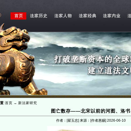
置
:
首页
→
新法家研究
图亡数存——北宋以前的河图、洛书
作者：[翟玉忠] 来源：[作者惠赐]
2026-06-10