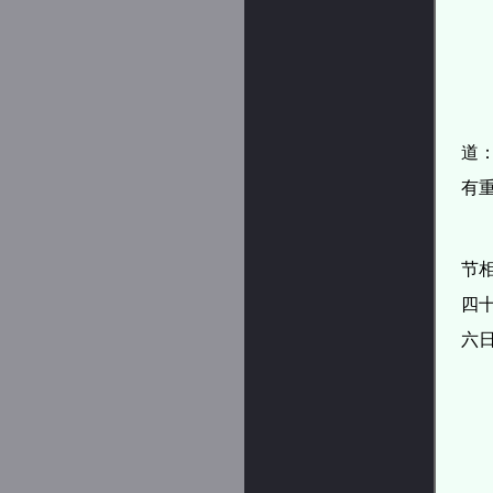
道
有重
节
四
六