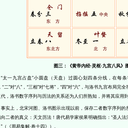
图三：《黄帝内经·灵枢·九宫八风》
“太一九宫占盘”小圆盘（天盘）过圆心划四条分线，在每条等
，“二”对“八”，“三相”对“七将”，“四”对“六”，与洛书九宫布
汉代，洛书数字序列与历法的关系还为人们所熟知，并将其应用
事实上，北宋河图、洛书图示出现以前，保存二者数字序列的
指向二者的真义：天文历法！唐代易学家侯果明确指出：“圣人法
。”（《周易集解·卷十四》）。