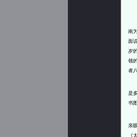
南
面
岁
领
者
是
书
亲
《