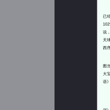
已
1
说
天
西
图
大
语