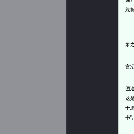
训
毁
象
宫
图
这
干
书”