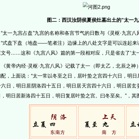
图二：西汉汝阴侯夏侯灶墓出土的“太一九
“太一九宫占盘”九宫的名称和各宫节气的日数与《灵枢·九宫
：“式盘下盘（地盘——笔者注）边缘上的八处文字是可以连起来
文号……这和《九宫八风》篇的第一段相对应，只是省去了‘太一’等
《黄帝内经·灵枢·九宫八风》记载了太一（即太乙，北辰之神
相配，上面说：“太一常以冬至之日，居叶蛰之宫四十六日，明日
十六日，明日居阴洛四十五日，明日居天宫四十六日，明日居玄
日，明日居新洛四十五日，明日复居叶蛰之宫。曰冬至矣。”，其