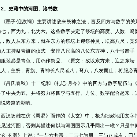
2、史藉中的河图、洛书数
《墨子·迎敌祠》主要讲述敌来祭神之法，言及四方与数字的关
为七，西为九，北为六。这些数字决定了祭坛的高度、人数、驽
说，敌人从东方来，就在东方的祭坛上迎祭神灵，坛高八尺，宽
的人主持祭青旗的仪式，安排八尺高的八位东方神，八个弓箭手
的服装必是青色，用鸡作祭品。（原文：敌以东方来，迎之东坛
八人，主祭；青旗、青神长八尺者八，弩八，八发而止；将服必
《吕氏春秋》十二纪和《礼记·月令》中的四方与数字配伍与《
多了中央为五。并将努力将四季与五行、方位、数字配合起来，
图说诸篇的影响。
西汉扬雄在仿《周易》而作的《太玄》中，极为细致地用文字
眼见过河图，否则其描述何以与河图图示几乎同出一辙？只是中
太玄·玄图》上说：“一与六共宗，二与七为朋，三与八成友，四