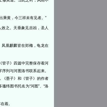
士修其道。当此之时，风雨不
出乘黄，今三祥未有见者。”
人效之。天垂象见吉凶，圣人
，凤凰麒麟皆在郊棷，龟龙在
《管子》四篇中完整保存着河
字序列与河图洛书联系起来。
，《墨子》和《管子》的作者
谶纬图书托名为“河图”、“洛
存在着。