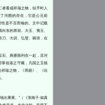
二者看成祥瑞之物，似乎时人
录了河图的存在，它是公元前
重要性是不言而喻的。文中记载
墙向东的席前。大玉、夷玉、
赤刀、大训、弘璧、琬琰，在
宝石、典册陈列在一起，且河
府掌祖庙之守藏，凡国之玉镇
的祥瑞之物，《周易》、《论
书。
地出乘黄。”（《淮南子·俶真