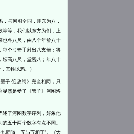
系，与河图全同，即东为八，
数等等，我们以东方为例，上
深也各八尺，由八个年龄八十
，每个弓箭手射出八支箭；将
，坛高八尺，堂密八；年八十
青，其牲以鸡。）
墨子·迎敌祠》完全相同，只
这显然是受了《管子》河图洛
描述了河图数字序列，好象他
间的五十两个数字有点不同。
与九同道，五与五相守”。《太