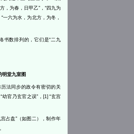
方，为春，日甲乙”，“四九为
，“一六为水，为北方，为冬，
洛书数排列的，它们是“二九
的明堂九室图
与历法同步的政令有密切的关
官乃玄官之误”，[1] “玄宫
九宫占盘”（如图二），制作年
。