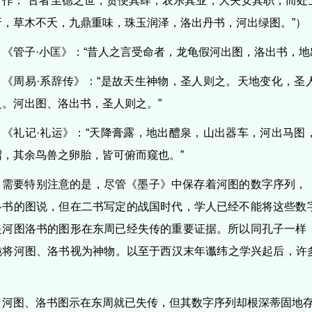
》作：“古者至德之世，贾便其肆，农乐其业，大夫安其职，而处
折，草木不夭，九鼎重味，珠玉润泽，洛出丹书，河出绿图。”）
《管子·小匡》：“昔人之言受命者，龙龟假河出图，洛出书，地
《周易·系辞传》：“是故天生神物，圣人则之。天地变化，圣
之。河出图、洛出书，圣人则之。”
《礼记·礼运》：“天降膏露，地出醴泉，山出器车，河出马图
沼，其余鸟兽之卵胎，皆可俯而窥也。”
需要特别注意的是，尽管《墨子》中保存着河图的数字序列，
洛书的图说，但在二书写定的战国时代，学人已经不能将这些数
是河图洛书的图形在东周已经失传的重要证据。所以同孔子一样
脆将河图、洛书视为神物。以至于西汉末年谶纬之学兴起后，许多
。
河图、洛书图示在东周就已失传，但其数字序列却根深蒂固地