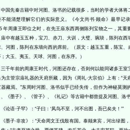
中国先秦古籍中对河图、洛书的记载很多，当时的学者大体将
经不能清楚理解它们的实际意义。《今文尚书·顾命》最早记
025 年周康王即位之时，在先王庙东西两侧陈列宝物之一，其
，庙中有越玉五种，宝刀、赤刀、大训，大璧、琬琰，陈列在西
球、河图，陈列在东墙向西的席前。（原文：越玉五重，陈宝、
序；大玉、夷玉、天球、河图，在东序。）
三千年前的周康王时代，河图还存在，否则何以能同诸多王室
当为主管宗庙礼器的天府所藏，因为《周礼·大宗伯》上有：“天
宝器藏焉。”东周时河图、洛书似乎已经失传，但作为神秘莫测
》、《墨子》、《管子》、《礼记》等古籍中都曾提及河图、洛
《论语·子罕》：“子曰：‘凤鸟不至，河不出图，吾已矣夫！’”
《墨子·非攻》：“天命周文王伐殷有国。泰颠来宾，河出绿图，