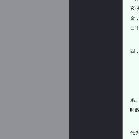
玄
金
日
四
系。
时
代