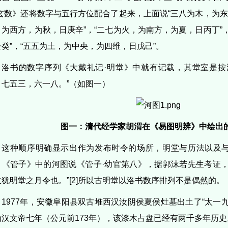
·玄数》还将数字与五行方位配合了起来，上面说“三八为木，为东
，为西方，为秋，日庚辛”，“二七为火，为南方，为夏，日丙丁”
壬癸”，“五五为土，为中央，为四维，日戊己”。
洛书的数字序列《大戴礼记·明堂》中就有记载，其堂室是按
，七五三，六一八。”（如图一）
图一：清代经学家胡渭在《易图明辨》中绘出
这种顺序明确显示出作为发布时令的场所，明堂与历法以及
《管子》中的河图说《管子·幼官第八》，据郭沫若先生考证，“幼
政犹明堂之月令也。”[2]所以古明堂以洛书数序排列不是偶然的。
1977年，安徽阜阳县双古堆西汉汝阴侯夏侯灶墓出土了“太一
为汉文帝七年（公元前173年），该漆木占盘已经有两千多年历史