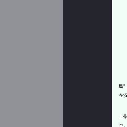
民”
在
上
也