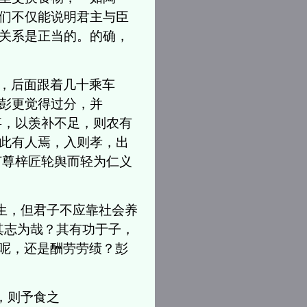
们不仅能说明君主与臣
关系是正当的。的确，
，后面跟着几十乘车
彭更觉得过分，并
事，以羡补不足，则农有
此有人焉，入则孝，出
何尊梓匠轮舆而轻为仁义
生，但君子不应靠社会养
其志为哉？其有功于子，
望呢，还是酬劳劳绩？彭
，则予食之