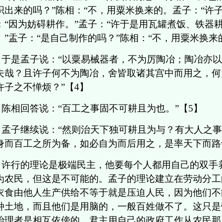
织出来的吗？”陈相：“不，用粟米换来的。孟子：“许
：“因为妨碍耕作。”孟子：“许于是用瓦罐煮饭、铁器耕
。”盂子：“是自己制作的吗？”陈相：“不，用粟米换来
于是孟子说：“以粟易械器者，不为厉陶冶；陶冶亦
夫哉？且许子何不为陶冶，舍皆取诸其宫中而用之，何
许子之不惮烦？”【4】
陈相回答说：“百工之事固不可耕且为也。”【5】
孟子继续说：“然则治天下独可耕且为与？有大人之
身而百工之所为备，如必自为而后用之，是率天下而路也
许行的理论是极端民主，他要每个人都用自己的双手
为农民，但这是不可能的。孟子的理论建立在劳动分工
衣食由他人生产供给不等于就是压迫人民，因为他们不
种土地，而且他们是用脑的，一般百姓做不了。这只是
治理者是相互依傍的。君主用自己的政府工作从农民那