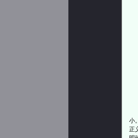
小
正
明