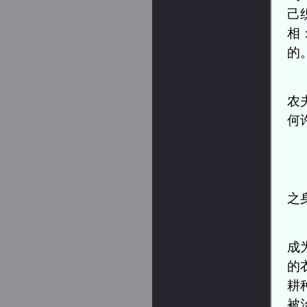
己
相
的
农
何
之
成
的
耕
被