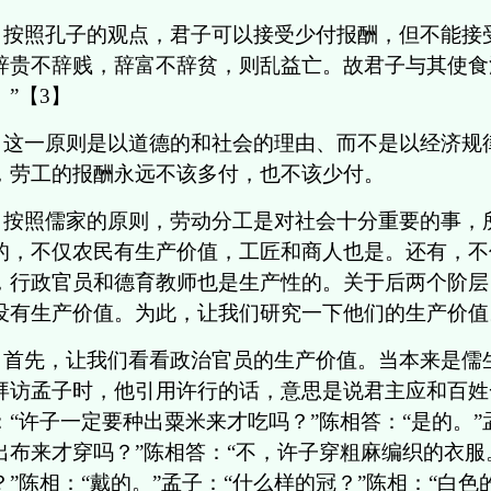
按照孔子的观点，君子可以接受少付报酬，但不能接
辞贵不辞贱，辞富不辞贫，则乱益亡。故君子与其使食
。”【3】
这一原则是以道德的和社会的理由、而不是以经济规
，劳工的报酬永远不该多付，也不该少付。
按照儒家的原则，劳动分工是对社会十分重要的事，
的，不仅农民有生产价值，工匠和商人也是。还有，不
，行政官员和德育教师也是生产性的。关于后两个阶层
没有生产价值。为此，让我们研究一下他们的生产价值
首先，让我们看看政治官员的生产价值。当本来是儒
拜访孟子时，他引用许行的话，意思是说君主应和百姓
：“许子一定要种出粟米来才吃吗？”陈相答：“是的。”
出布来才穿吗？”陈相答：“不，许子穿粗麻编织的衣服
？”陈相：“戴的。”孟子：“什么样的冠？”陈相：“白色