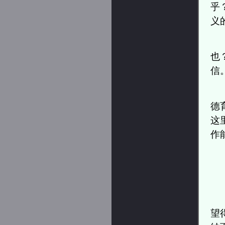
乎
义
也
信
德
这
作
望