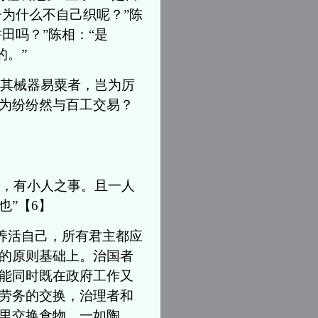
子为什么不自己织呢？”陈
田吗？”陈相：“是
的。”
以其械器易粟者，岂为厉
为纷纷然与百工交易？
事，有小人之事。且一人
”【6】
养活自己，所有君主都应
的原则基础上。治国者
能同时既在政府工作又
劳务的交换，治理者和
里交换食物，一如陶