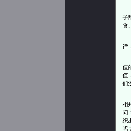
子
食
律
值
值
们
相
问
织
吗