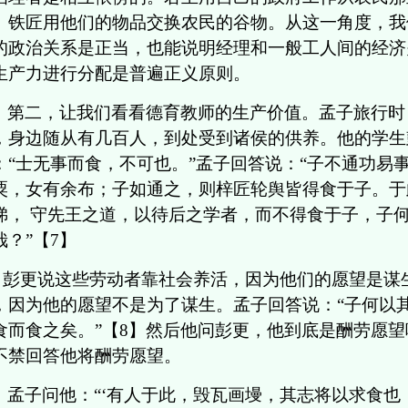
、铁匠用他们的物品交换农民的谷物。从这一角度，我
的政治关系是正当，也能说明经理和一般工人间的经济
生产力进行分配是普遍正义原则。
第二，让我们看看德育教师的生产价值。孟子旅行时
，身边随从有几百人，到处受到诸侯的供养。他的学生
：“士无事而食，不可也。”孟子回答说：“子不通功易
粟，女有余布；子如通之，则梓匠轮舆皆得食于子。于
悌， 守先王之道，以待后之学者，而不得食于子，子
哉？”【7】
彭更说这些劳动者靠社会养活，因为他们的愿望是谋
，因为他的愿望不是为了谋生。孟子回答说：“子何以
食而食之矣。”【8】然后他问彭更，他到底是酬劳愿
不禁回答他将酬劳愿望。
孟子问他：“‘有人于此，毁瓦画墁，其志将以求食也