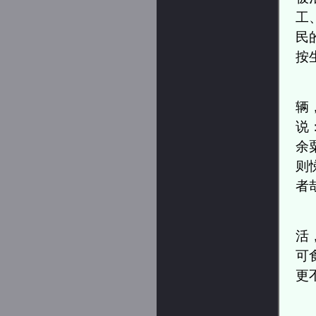
工
民
按
辆
说
余
则
者
活
可
更