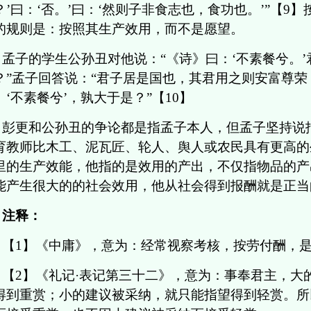
？’曰：‘否。’曰：‘然则子非食志也，食功也。’”【9
的规则是：按照其生产效用，而不是愿望。
孟子的学生公孙丑对他说：“《诗》曰：‘不素餐兮。
？”孟子回答说：“君子居是国也，其君用之则安富尊
。‘不素餐兮’，孰大于是？”【10】
彭更和公孙丑的争论都是指孟子本人，但孟子坚持说
育教师比木工、泥瓦匠、轮人、舆人或农民具有更高的
里的生产效能，他指的是效用的产出，不仅指物品的产
能产生很大的的社会效用，他从社会得到报酬就是正当
注释：
【1】《中庸》，意为：经常视察考核，按劳付酬，
【2】《礼记·表记第三十二》，意为：事奉君主，大
得到重赏；小的建议被采纳，就只能指望得到轻赏。所