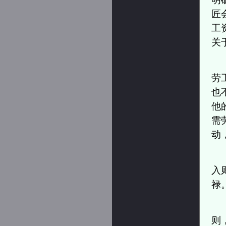
匠
工
关
劳
也
他
需
动
入
禄
则