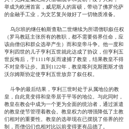
举成为欧洲首富，威尼斯人的富硕，带动了佛罗伦萨
的金融手工业，为文艺复兴做好了一切物质准备。
乌尔班的继任帕斯查勒二世继续为所谓僧职叙任权
（罗马教廷主张所有的教职，都不需要俗界任命，应
该由僧侣和群众选举产生）而和皇帝斗争。他一度和
亨利四世的儿子亨利五世就此达成了协议，但亨利五
世反悔后，于1111年反而逮捕了教皇，结果教皇不得
不对皇帝让步。直到1122年，教皇喀列克斯图斯才借
沃尔姆斯协定使亨利五世放弃了叙任权。
斗争的最后结果，亨利三世时处于从属地位的教
皇，自此竟变得和皇帝居于平等的地位。与此同时，
教皇在教会中成为一个更为全面的统治者，通过派遣
的教皇使节管理着教会。教皇权力的增强降低了主教
们相对的重要性。教皇的选举现在已摆脱了俗界的控
制，而僧侣们也相对比以前变得更有品德了。