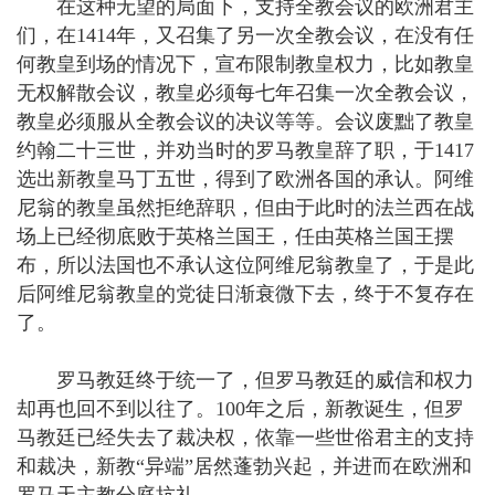
在这种无望的局面下，支持全教会议的欧洲君主
们，在1414年，又召集了另一次全教会议，在没有任
何教皇到场的情况下，宣布限制教皇权力，比如教皇
无权解散会议，教皇必须每七年召集一次全教会议，
教皇必须服从全教会议的决议等等。会议废黜了教皇
约翰二十三世，并劝当时的罗马教皇辞了职，于1417
选出新教皇马丁五世，得到了欧洲各国的承认。阿维
尼翁的教皇虽然拒绝辞职，但由于此时的法兰西在战
场上已经彻底败于英格兰国王，任由英格兰国王摆
布，所以法国也不承认这位阿维尼翁教皇了，于是此
后阿维尼翁教皇的党徒日渐衰微下去，终于不复存在
了。
罗马教廷终于统一了，但罗马教廷的威信和权力
却再也回不到以往了。100年之后，新教诞生，但罗
马教廷已经失去了裁决权，依靠一些世俗君主的支持
和裁决，新教“异端”居然蓬勃兴起，并进而在欧洲和
罗马天主教分庭抗礼。