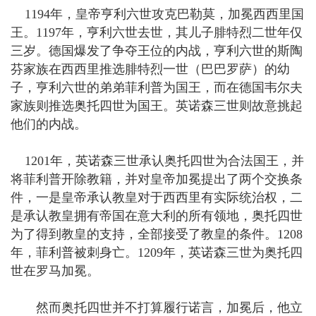
1194年，皇帝亨利六世攻克巴勒莫，加冕西西里国
王。1197年，亨利六世去世，其儿子腓特烈二世年仅
三岁。德国爆发了争夺王位的内战，亨利六世的斯陶
芬家族在西西里推选腓特烈一世（巴巴罗萨）的幼
子，亨利六世的弟弟菲利普为国王，而在德国韦尔夫
家族则推选奥托四世为国王。英诺森三世则故意挑起
他们的内战。
1201年，英诺森三世承认奥托四世为合法国王，并
将菲利普开除教籍，并对皇帝加冕提出了两个交换条
件，一是皇帝承认教皇对于西西里有实际统治权，二
是承认教皇拥有帝国在意大利的所有领地，奥托四世
为了得到教皇的支持，全部接受了教皇的条件。1208
年，菲利普被刺身亡。1209年，英诺森三世为奥托四
世在罗马加冕。
然而奥托四世并不打算履行诺言，加冕后，他立