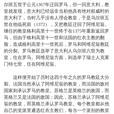
尔班五世于公元1367年迁回罗马，但一回意大利，教
皇就发现，意大利已经远非当初他具有绝对权威时的
意大利了，当时几乎没有人理会教皇，于是乌尔班五
世在他临死前（1372），又把教廷迁回了阿维尼翁。
继任的教皇格利高里十一世终于在1375年重新返回罗
马，但由于格利高里十一世和法国的红衣主教的翻
脸，造成格利高里十一世死后，罗马和阿维尼翁教廷
的分裂。罗马教廷选举了意大利人乌尔班六世为教
皇，住在罗马。阿维尼翁方面，则选举了瑞士人克莱
门特七世，住在阿维尼翁。
这样便开始了历时达四十年之久的罗马教廷大分
裂。法国当然承认了阿维尼翁的教皇，而法国的敌对
国家则承认罗马的教皇。苏格兰是英格兰的敌国，而
英格兰又是法国的敌国；因此，苏格兰承认了阿维尼
翁的教皇，而英格兰承认罗马教皇。每个教皇都从他
自己的党派里遴选红衣主教们，每当一个派别的教皇