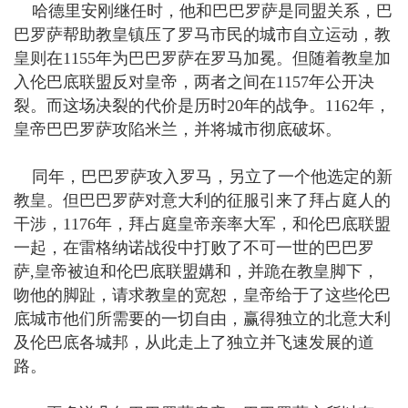
哈德里安刚继任时，他和巴巴罗萨是同盟关系，巴
巴罗萨帮助教皇镇压了罗马市民的城市自立运动，教
皇则在1155年为巴巴罗萨在罗马加冕。但随着教皇加
入伦巴底联盟反对皇帝，两者之间在1157年公开决
裂。而这场决裂的代价是历时20年的战争。1162年，
皇帝巴巴罗萨攻陷米兰，并将城市彻底破坏。
同年，巴巴罗萨攻入罗马，另立了一个他选定的新
教皇。但巴巴罗萨对意大利的征服引来了拜占庭人的
干涉，1176年，拜占庭皇帝亲率大军，和伦巴底联盟
一起，在雷格纳诺战役中打败了不可一世的巴巴罗
萨,皇帝被迫和伦巴底联盟媾和，并跪在教皇脚下，
吻他的脚趾，请求教皇的宽恕，皇帝给于了这些伦巴
底城市他们所需要的一切自由，赢得独立的北意大利
及伦巴底各城邦，从此走上了独立并飞速发展的道
路。