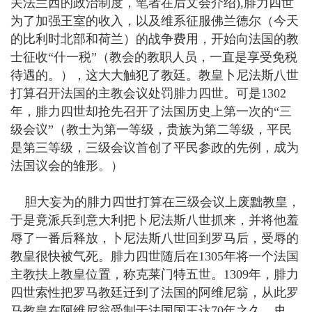
关法兰西的政治制度，笔者在后文会介绍),腓力四世
为了加强王室的收入，以及维系征服佛兰德尔（今天
的比利时北部和荷兰）的战争费用，开始向法国的教
士征收“什一税”（教会的教职人员，一直是享受免税
待遇的。），这大大触犯了教廷。教皇卜尼法斯八世
打算召开法国的主教会议处罚腓力四世。可是1302
年，腓力四世却抢先召开了法国历史上第一次的“三
级会议”（教士为第一等级，贵族为第二等级，平民
是第三等级，三级会议首创了平民参政的先例，成为
法国议会的雏形。）
胆大妄为的腓力四世打算在三级会议上废黜教皇，
于是竟派兵到意大利把卜尼法斯八世抓来，并将他羞
辱了一番后释放，卜尼法斯八世回到罗马后，受辱的
教皇很快被气死。腓力四世随后在1305年将一个法国
主教扶上教皇位置，称克莱门特五世。1309年，腓力
四世索性把罗马教廷迁到了法国的阿维尼翁，从此罗
马教皇在阿维尼翁受制于法国国王达70年之久，史