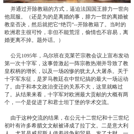
并通过开除教籍的方式，逼迫法国国王腓力一世向
他屈服。（还是为的是离婚的事，腓力一世的离婚被
教皇否决，然后就把它“绝罚”--开除教籍了。当时的
欧洲君主很可怜，非但不能荒淫，偷情也不容易，离
婚更离不掉。题外话。）
公元1095年，乌尔班在克莱芒宗教会议上宣布发动
第一次十字军，这事曾激起一阵宗教热潮并导致了教
皇权柄的增长，以及一场凶惨的犹太人大屠杀。关于
十字军东征，是罗马教廷在中世纪搞的最大一场运动
了。由于和本文政治变迁的关系不大，这里就略过
了。从结果来看，十字军对欧洲最大贡献的大概有两
个，一个是促进了和君士坦丁堡的学术交流。
由于这种交流的结果，在公元十二世纪和十三世纪
初叶有许多希腊文文献被译成了拉丁文。二是意大利
人，尤其是威尼斯人借着战争和贸易，发了大财，一