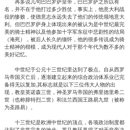
再多说几句巴巴罗萨皇帝，巴巴罗萨之所以有
名，并不在于他打过多少胜仗，事实上，他意大利战
役的惨败，使德意志永远失去了他们的传统领地意大
利。但巴巴罗萨身上体现出来的被认为是中世纪最完
美的骑士精神以及他参加十字军东征中悲剧性的结局
（淹死），被后人长久的缅怀，他的很多传说成为骑
士精神的楷模，成为现代人对于那个年代为数不多的
美好记忆。
中世纪于公元十三世纪里达到了极点。自从西罗
马帝国灭亡后，逐渐建立起来的综合政治体系业已完
备得无以复加,其标志就是以下三位伟大人物的出
现，教皇英诺森三世，神圣罗马帝国的弗里德里希二
世（也称腓特烈二世）和法兰西国王路易九世（被称
为圣路易）。
十三世纪是欧洲中世纪的顶点，各项政治制度都
达到了非常完备的地步。罗马教廷赢得了对于皇帝决