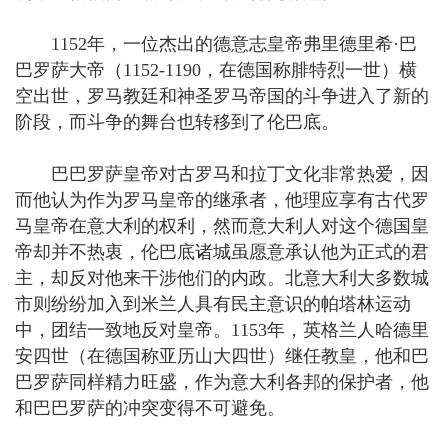
1152年，一位杰出的德意志皇帝弗里德里希·巴
巴罗萨大帝（1152-1190，在德国称腓特烈一世）横
空出世，罗马教廷和神圣罗马帝国的斗争进入了新的
阶段，而斗争的舞台也转移到了伦巴底。
巴巴罗萨皇帝对古罗马和拉丁文化非常热爱，因
而他认为作为罗马皇帝的继承者，他理应享有古代罗
马皇帝在意大利的权利，然而意大利人对这个德国皇
帝却并不热衷，伦巴底诸城虽愿意承认他为正式的君
主，却反对他来干涉他们的内政。北意大利大多数城
市则纷纷加入到米兰人具有民主意识的帕塔林运动
中，团结一致地反对皇帝。1153年，英格兰人哈德里
安四世（在德国称亚历山大四世）继任教皇，他和巴
巴罗萨同样精力旺盛，作为意大利各邦的保护者，他
和巴巴罗萨的冲突变得不可避免。