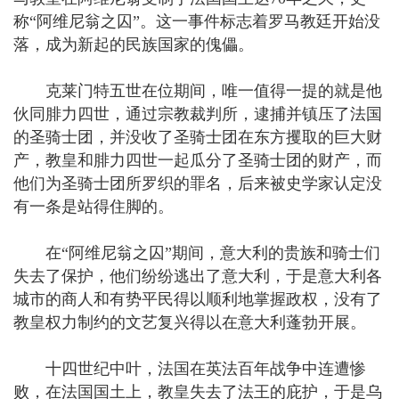
称“阿维尼翁之囚”。这一事件标志着罗马教廷开始没
落，成为新起的民族国家的傀儡。
克莱门特五世在位期间，唯一值得一提的就是他
伙同腓力四世，通过宗教裁判所，逮捕并镇压了法国
的圣骑士团，并没收了圣骑士团在东方攫取的巨大财
产，教皇和腓力四世一起瓜分了圣骑士团的财产，而
他们为圣骑士团所罗织的罪名，后来被史学家认定没
有一条是站得住脚的。
在“阿维尼翁之囚”期间，意大利的贵族和骑士们
失去了保护，他们纷纷逃出了意大利，于是意大利各
城市的商人和有势平民得以顺利地掌握政权，没有了
教皇权力制约的文艺复兴得以在意大利蓬勃开展。
十四世纪中叶，法国在英法百年战争中连遭惨
败，在法国国土上，教皇失去了法王的庇护，于是乌