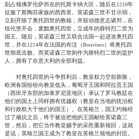
刻占领佛罗伦萨所在的托斯卡纳大区，随后在1210年
征服了斯陶芬家族的西西里。英诺森三世不甘示弱，
立刻开除了奥托四世的教籍，并鼓动德意志诸邦，在
纽伦堡开会，废黜奥托四世，立成年的腓特烈二世为
国王。随后，英诺森三世又联合法国一起进攻奥托四
世，并在1214年在法国的布汶（Bouvines）将奥托四
世彻底击败。而英诺森三世则作为腓特烈二世的监护
人，拥有了在意大利的全部利益。
对奥托四世的斗争胜利后，教皇权力空前膨胀，
欧洲各国纷纷向教皇低头，葡萄牙王国和阿拉贡王国
（西班牙东部的加泰罗尼亚地区）承认了罗马教廷在
他们的国土上同样拥有优越权（教皇在当地的统治权
和行政权大于他们的国王）。在英格兰，国王约翰经
过了顽抗之后，终于被迫把他的王国献给英诺森三
世，然后，把它当作教皇赐予的采邑重新领回，这就
是说，英格兰国王成为了教皇在英格兰领地的封臣。