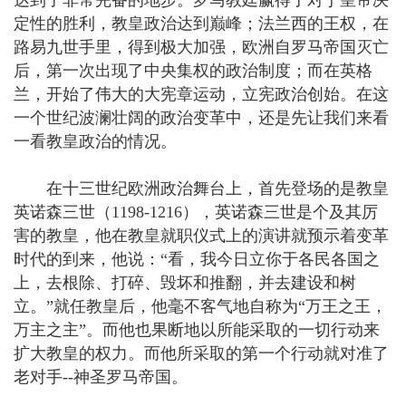
定性的胜利，教皇政治达到巅峰；法兰西的王权，在
路易九世手里，得到极大加强，欧洲自罗马帝国灭亡
后，第一次出现了中央集权的政治制度；而在英格
兰，开始了伟大的大宪章运动，立宪政治创始。在这
一个世纪波澜壮阔的政治变革中，还是先让我们来看
一看教皇政治的情况。
在十三世纪欧洲政治舞台上，首先登场的是教皇
英诺森三世（1198-1216），英诺森三世是个及其厉
害的教皇，他在教皇就职仪式上的演讲就预示着变革
时代的到来，他说：“看，我今日立你于各民各国之
上，去根除、打碎、毁坏和推翻，并去建设和树
立。”就任教皇后，他毫不客气地自称为“万王之王，
万主之主”。而他也果断地以所能采取的一切行动来
扩大教皇的权力。而他所采取的第一个行动就对准了
老对手--神圣罗马帝国。