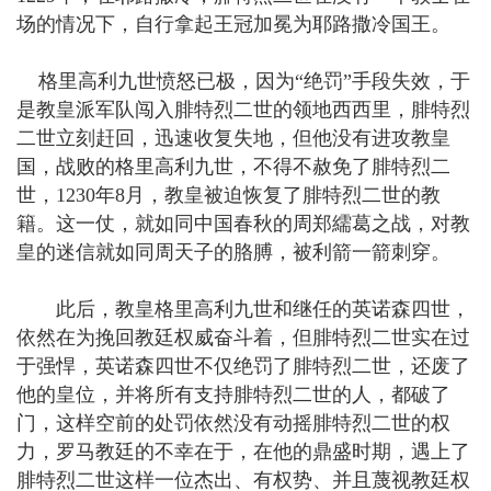
场的情况下，自行拿起王冠加冕为耶路撒冷国王。
格里高利九世愤怒已极，因为“绝罚”手段失效，于
是教皇派军队闯入腓特烈二世的领地西西里，腓特烈
二世立刻赶回，迅速收复失地，但他没有进攻教皇
国，战败的格里高利九世，不得不赦免了腓特烈二
世，1230年8月，教皇被迫恢复了腓特烈二世的教
籍。这一仗，就如同中国春秋的周郑繻葛之战，对教
皇的迷信就如同周天子的胳膊，被利箭一箭刺穿。
此后，教皇格里高利九世和继任的英诺森四世，
依然在为挽回教廷权威奋斗着，但腓特烈二世实在过
于强悍，英诺森四世不仅绝罚了腓特烈二世，还废了
他的皇位，并将所有支持腓特烈二世的人，都破了
门，这样空前的处罚依然没有动摇腓特烈二世的权
力，罗马教廷的不幸在于，在他的鼎盛时期，遇上了
腓特烈二世这样一位杰出、有权势、并且蔑视教廷权