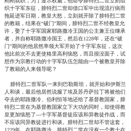
刚刚就职，为了显示权威，他命令腓特烈二世立刻组
织十字军东征，腓特烈二世却借口军中出现流行病而
拖延进军日期，教皇大怒，立刻就开除了腓特烈二世
的教籍，结果在“破门”期间，腓特烈二世不经教皇允
许，娶了十字军国家耶路撒冷王国的公主兼王位继承
者，并自称耶路撒冷国王，然后在1228年，还在“破
门”期间的他居然率领大军开始了十字军东征，这次
他比前次不去更使格里高利恼怒，而且很没面子，试
想作为宗教行动的十字军队伍怎能由一个被教皇开除
了教籍的人来领导呢？
腓特烈二世军队一来到巴勒斯坦，就开始和伊斯兰
人和谈，最后他居然说服了埃及苏丹萨拉丁将被他们
夺去的耶路撒冷、伯利恒等地还给了基督教国家，腓
特烈二世在为基督教国家立下大功的同时，却使得教
皇更加恼怒了---十字军基督徒应该和异教徒作战，而
不应该同异教徒进行和谈。腓特烈二世却不管这套，
1229年，在耶路撒冷，腓特烈二世在没有一个教士在