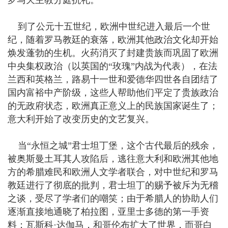
到了公元十五世纪，欧洲中世纪进入最后一个世
纪，随着罗马教廷的衰落，欧洲其他政治文化却开始
焕发蓬勃的生机。火药消灭了封建贵族而巩固了欧洲
中央集权政治（以英国的“玫瑰”内战为代表），在法
兰西和英格兰，路易十一世和爱德华四世各自团结了
国内富裕中产阶级，这些人帮助他们平定了贵族政治
的无政府状态，欧洲真正意义上的民族国家诞生了；
意大利开始了改变历史的文艺复兴。
当“永恒之城”君士坦丁堡，这个古代最后的残余，
被奥斯曼土耳其人攻陷后，逃往意大利和欧洲其他地
方的希腊难民和欧洲人文学者联合，对中世纪和罗马
教廷进行了彻底的批判，君士坦丁的赐予被斥为无稽
之谈，受尽了学者们的嘲笑；由于希腊人的协助人们
逐渐直接地通晓了柏拉图，亚里士多德的第一手资
料；瓦斯科·达伽马，和哥伦布扩大了世界，而哥白