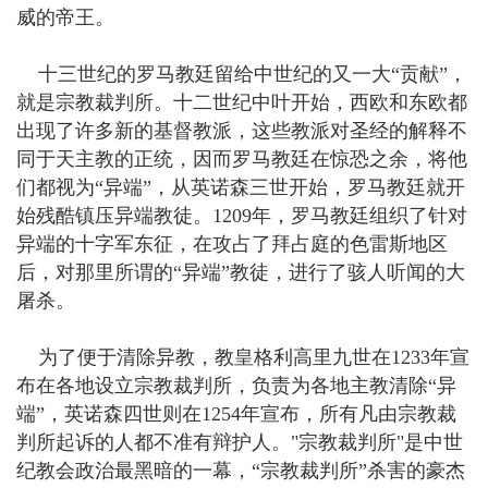
威的帝王。
十三世纪的罗马教廷留给中世纪的又一大“贡献”，
就是宗教裁判所。十二世纪中叶开始，西欧和东欧都
出现了许多新的基督教派，这些教派对圣经的解释不
同于天主教的正统，因而罗马教廷在惊恐之余，将他
们都视为“异端”，从英诺森三世开始，罗马教廷就开
始残酷镇压异端教徒。1209年，罗马教廷组织了针对
异端的十字军东征，在攻占了拜占庭的色雷斯地区
后，对那里所谓的“异端”教徒，进行了骇人听闻的大
屠杀。
为了便于清除异教，教皇格利高里九世在1233年宣
布在各地设立宗教裁判所，负责为各地主教清除“异
端”，英诺森四世则在1254年宣布，所有凡由宗教裁
判所起诉的人都不准有辩护人。"宗教裁判所"是中世
纪教会政治最黑暗的一幕，“宗教裁判所”杀害的豪杰