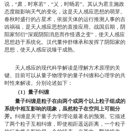
说，“肃，时寒若”，“乂，时旸若”。其认为君主施政
态度能影响天气的变化，这是天人感应思想的萌芽。
春秋时盛行的占星术，依据天体的运行推测人事的吉
凶祸福，是天人感应思想的直接应用。战国后期，阴
阳家邹衍“深观阴阳消息而作怪遇之变”，使天人感应
思想趋于系统化。汉代董仲舒继承和发挥了阴阳家的
思想，使天人感应说臻于成熟。
天人感应的现代科学解读是理解方术原理的关
键。目前可以从量子物理学的量子纠缠和心理学的共
时性来解读。分别论述如下：
（1）量子纠缠
量子纠缠是粒子在由两个或两个以上粒子组成的
系统中相互影响的现象，虽然粒子在空间上可能分
开。
纠缠是关于量子力学理论最著名的预测。它描述
了两个粒子互相纠缠，即使相距遥远距离，一个粒子