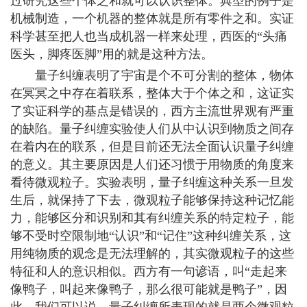
过研究这些个体之和就可以认识整体。典型的例子是
机械制造，一个机器的整体就是所有零件之和。实证
科学甚至把人也当成机器一样来处理，西医的“头痛
医头，脚疼医脚”用的就是这种方法。
量子纠缠表明了宇宙是个不可分割的整体，物体
在冥冥之中存在着联系，整体大于个体之和，这证实
了实证科学的基点是错误的，西方主流世界观有严重
的缺陷。量子纠缠实验使人们从中认识到物质之间存
在着内在的联系，但是目前还无法全面认识量子纠缠
的意义。其主要原因是人们还习惯于用物质的角度来
看待微观粒子。实验表明，量子纠缠这种关系一旦发
生后，就保持了下去，微观粒子能够保持这种记忆能
力，能够区分和识别和其有纠缠关系的特定粒子，能
够不受时空限制地“认识”和“记住”这种纠缠关系，这
用纯物质的观念是无法理解的，其实微观粒子的这些
特征和人的意识相似。西方有一句谚语，叫“走起来
像鸭子，叫起来像鸭子，那么很可能就是鸭子”，因