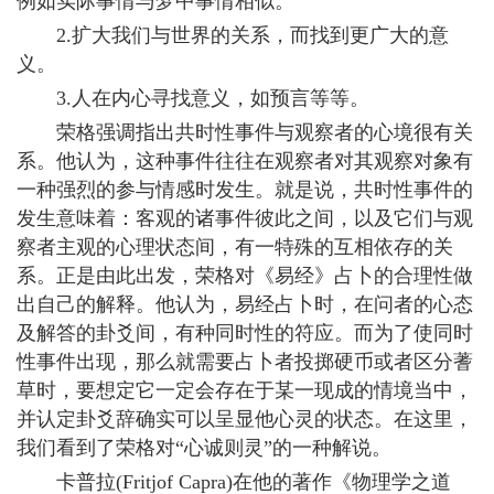
例如实际事情与梦中事情相似。
2.扩大我们与世界的关系，而找到更广大的意
义。
3.人在内心寻找意义，如预言等等。
荣格强调指出共时性事件与观察者的心境很有关
系。他认为，这种事件往往在观察者对其观察对象有
一种强烈的参与情感时发生。就是说，共时性事件的
发生意味着：客观的诸事件彼此之间，以及它们与观
察者主观的心理状态间，有一特殊的互相依存的关
系。正是由此出发，荣格对《易经》占卜的合理性做
出自己的解释。他认为，易经占卜时，在问者的心态
及解答的卦爻间，有种同时性的符应。而为了使同时
性事件出现，那么就需要占卜者投掷硬币或者区分蓍
草时，要想定它一定会存在于某一现成的情境当中，
并认定卦爻辞确实可以呈显他心灵的状态。在这里，
我们看到了荣格对“心诚则灵”的一种解说。
卡普拉(Fritjof Capra)在他的著作《物理学之道