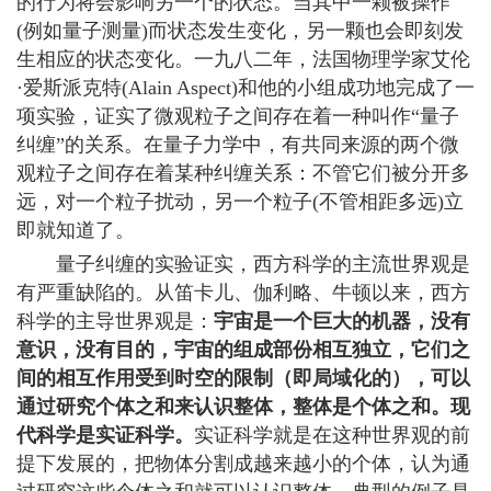
的行为将会影响另一个的状态
。当其中一颗被操作
(例如量子测量)而状态发生变化，另一颗也会即刻发
生相应的状态变化。一九八二年，法国物理学家艾伦
·爱斯派克特(Alain Aspect)和他的小组成功地完成了一
项实验，证实了微观粒子之间存在着一种叫作“量子
纠缠”的关系。在量子力学中，有共同来源的两个微
观粒子之间存在着某种纠缠关系：不管它们被分开多
远，对一个粒子扰动，另一个粒子(不管相距多远)立
即就知道了。
量子纠缠的实验证实，西方科学的主流世界观是
有严重缺陷的。从笛卡儿、伽利略、牛顿以来，西方
科学的主导世界观是：
宇宙是一个巨大的机器，没有
意识，没有目的，宇宙的组成部份相互独立，它们之
间的相互作用受到时空的限制（即局域化的），可以
通过研究个体之和来认识整体，整体是个体之和。现
代科学是实证科学。
实证科学就是在这种世界观的前
提下发展的，把物体分割成越来越小的个体，认为通