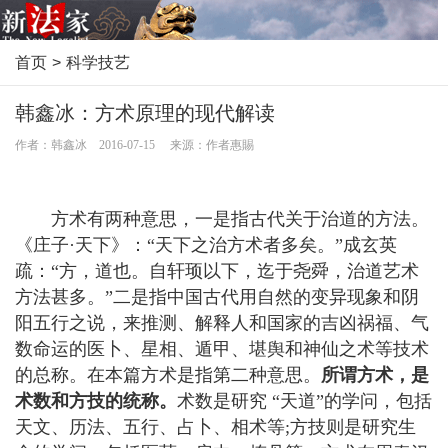
首页
>
科学技艺
韩鑫冰：方术原理的现代解读
作者：韩鑫冰 2016-07-15 来源：作者惠賜
方术有两种意思，一是指古代关于治道的方法。
《庄子·天下》：“天下之治方术者多矣。”成玄英
疏：“方，道也。自轩顼以下，迄于尧舜，治道艺术
方法甚多。”二是指中国古代用自然的变异现象和阴
阳五行之说，来推测、解释人和国家的吉凶祸福、气
数命运的医卜、星相、遁甲、堪舆和神仙之术等技术
的总称。在本篇方术是指第二种意思。
所谓方术，是
术数和方技的统称。
术数是研究 “天道”的学问，包括
天文、历法、五行、占卜、相术等;方技则是研究生