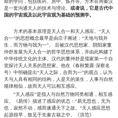
命的学问，包括医药、房中、炼丹等。方术在周秦汉
是一套沟通天人的技术与理论。
或者说，它是古代中
国的宇宙观及以此宇宙观为基础的预测学。
方术的基本原理是天人合一和天人感应。“天人
合一”的思想概念最早是由庄子阐述：“天地与我并
生，而万物与我为一”。 后被汉代思想家、阴阳家董
仲舒发展为天人合一的哲学思想体系，并由此构建了
中华传统文化的主体。汉代的董仲舒是儒家第一个自
觉探讨天人关系的思想家。他在《春秋繁露·深察名
号》中明确提出“天人之际，合而为一”的观点，认为
天与人具有相同的结构，人是天的派生，人事与自然
规律相似，故而天人可以相互感应。
“天人感应”是指人与自然万物同类相通，相互感
应。《易传》描述了感应的状态：“易无思也，无为
也，寂然不动，感而遂通天下之故。”天人感应思想
起源很早，散见于先秦古籍之中。《洪范》