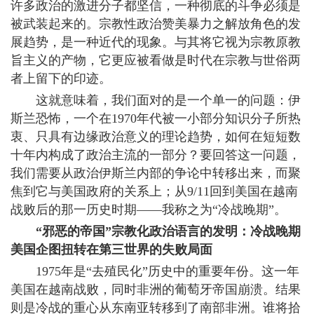
许多政治的激进分子都坚信，一种彻底的斗争必须是
被武装起来的。宗教性政治赞美暴力之解放角色的发
展趋势，是一种近代的现象。与其将它视为宗教原教
旨主义的产物，它更应被看做是时代在宗教与世俗两
者上留下的印迹。
这就意味着，我们面对的是一个单一的问题：伊
斯兰恐怖，一个在1970年代被一小部分知识分子所热
衷、只具有边缘政治意义的理论趋势，如何在短短数
十年内构成了政治主流的一部分？要回答这一问题，
我们需要从政治伊斯兰内部的争论中转移出来，而聚
焦到它与美国政府的关系上；从9/11回到美国在越南
战败后的那一历史时期——我称之为“冷战晚期”。
“邪恶的帝国”宗教化政治语言的发明：冷战晚期
美国企图扭转在第三世界的失败局面
1975年是“去殖民化”历史中的重要年份。这一年
美国在越南战败，同时非洲的葡萄牙帝国崩溃。结果
则是冷战的重心从东南亚转移到了南部非洲。谁将拾