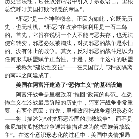
历史合法性，它在政治话语中引入了宗教语言。里根
总统呼吁美国打败“邪恶的帝国”。
“邪恶”是一个神学概念。正因为如此，它既无历
史，也无动机。“邪恶”在政治中被利用是一石二鸟
的。首先，它旨在说明一个人不能与恶共存，也无法
使它转变，邪恶必须被淘汰，对抗邪恶的战争是永恒
的、没有休止的战争。其次，反对邪恶的战斗足以为
任何形式联盟赋予正当性。于是，第一个这样的联盟
——被称为“建设性交往”——在美国官方与种族隔离
的南非之间建成了。
美国在阿富汗建造了“恐怖主义”的基础设施
阿富汗战争是里根政府“推回”政策的典范。在恐
怖主义在冷战最后阶段的历史中，阿富汗战争非常重
要。有两个原因：首先，里根政府把战争意识形态化
——将其描述为“对抗邪恶帝国的宗教战争”，而不是
像尼加拉瓜抵抗战争通常被描述成为的“民族解放战
争”。在这个意识形态化的过程中，美国中央情报局