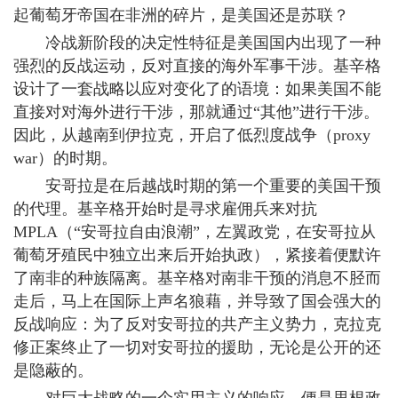
起葡萄牙帝国在非洲的碎片，是美国还是苏联？
冷战新阶段的决定性特征是美国国内出现了一种
强烈的反战运动，反对直接的海外军事干涉。基辛格
设计了一套战略以应对变化了的语境：如果美国不能
直接对对海外进行干涉，那就通过“其他”进行干涉。
因此，从越南到伊拉克，开启了低烈度战争（proxy
war）的时期。
安哥拉是在后越战时期的第一个重要的美国干预
的代理。基辛格开始时是寻求雇佣兵来对抗
MPLA（“安哥拉自由浪潮”，左翼政党，在安哥拉从
葡萄牙殖民中独立出来后开始执政），紧接着便默许
了南非的种族隔离。基辛格对南非干预的消息不胫而
走后，马上在国际上声名狼藉，并导致了国会强大的
反战响应：为了反对安哥拉的共产主义势力，克拉克
修正案终止了一切对安哥拉的援助，无论是公开的还
是隐蔽的。