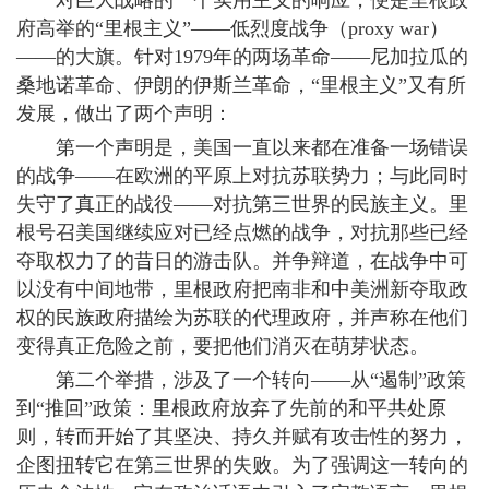
对巨大战略的一个实用主义的响应，便是里根政
府高举的“里根主义”——低烈度战争（proxy war）
——的大旗。针对1979年的两场革命——尼加拉瓜的
桑地诺革命、伊朗的伊斯兰革命，“里根主义”又有所
发展，做出了两个声明：
第一个声明是，美国一直以来都在准备一场错误
的战争——在欧洲的平原上对抗苏联势力；与此同时
失守了真正的战役——对抗第三世界的民族主义。里
根号召美国继续应对已经点燃的战争，对抗那些已经
夺取权力了的昔日的游击队。并争辩道，在战争中可
以没有中间地带，里根政府把南非和中美洲新夺取政
权的民族政府描绘为苏联的代理政府，并声称在他们
变得真正危险之前，要把他们消灭在萌芽状态。
第二个举措，涉及了一个转向——从“遏制”政策
到“推回”政策：里根政府放弃了先前的和平共处原
则，转而开始了其坚决、持久并赋有攻击性的努力，
企图扭转它在第三世界的失败。为了强调这一转向的