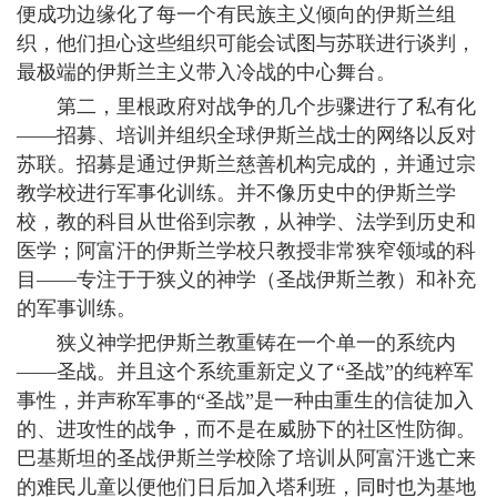
便成功边缘化了每一个有民族主义倾向的伊斯兰组
织，他们担心这些组织可能会试图与苏联进行谈判，
最极端的伊斯兰主义带入冷战的中心舞台。
第二，里根政府对战争的几个步骤进行了私有化
——招募、培训并组织全球伊斯兰战士的网络以反对
苏联。招募是通过伊斯兰慈善机构完成的，并通过宗
教学校进行军事化训练。并不像历史中的伊斯兰学
校，教的科目从世俗到宗教，从神学、法学到历史和
医学；阿富汗的伊斯兰学校只教授非常狭窄领域的科
目——专注于于狭义的神学（圣战伊斯兰教）和补充
的军事训练。
狭义神学把伊斯兰教重铸在一个单一的系统内
——圣战。并且这个系统重新定义了“圣战”的纯粹军
事性，并声称军事的“圣战”是一种由重生的信徒加入
的、进攻性的战争，而不是在威胁下的社区性防御。
巴基斯坦的圣战伊斯兰学校除了培训从阿富汗逃亡来
的难民儿童以便他们日后加入塔利班，同时也为基地