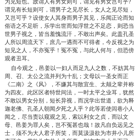
为见短也。故谓人有男女则可，谓见有男女岂可乎?
谓见有长短则可，谓男子之见尽长，女人之见尽短，
又岂可乎？设使女人其身而男子其见，乐闻正论而知
俗语之不足听，乐学出世而知浮世之不足恋，则恐当
世男子视之，皆当羞愧流汗，不敢出声矣。此盖孔圣
人所以周流天下，庶几一遇而不可得者，今反视之为
短见之人，不亦冤乎！冤不冤，与此人何与，但恐傍
观者丑耳。
自今观之，邑姜以一妇人而足九人之数，不妨其与
周、召、太公之流并列为十乱；文母以一圣女而正
《二南》之《风》，不嫌其与散宜生、太颠之辈并称
为四友。此区区者特世间法，一时太平之业耳，犹然
不敢以男女分别，短长异视，而况学出世道，欲为释
迦老佛、孔圣人朝闻夕死之人乎？此等若使闾巷小人
闻之，尽当责以窥观之见，索以利女之贞，而以文
母、邑姜为罪人矣，岂不冤甚也哉！故凡自负远见之
士，须不为大人君子所笑，而莫汲汲欲为市井小儿所