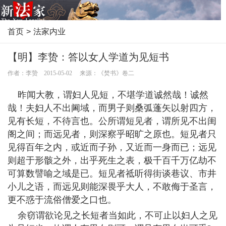
首页
>
法家内业
【明】李贽：答以女人学道为见短书
作者：李贽 2015-05-02 来源：《焚书》卷二
昨闻大教，谓妇人见短，不堪学道诚然哉！诚然
哉！夫妇人不出阃域，而男子则桑弧蓬矢以射四方，
见有长短，不待言也。公所谓短见者，谓所见不出闺
阁之间；而远见者，则深察乎昭旷之原也。短见者只
见得百年之内，或近而子孙，又近而一身而已；远见
则超于形骸之外，出乎死生之表，极千百千万亿劫不
可算数譬喻之域是已。短见者祗听得街谈巷议、市井
小儿之语，而远见则能深畏乎大人，不敢侮于圣言，
更不惑于流俗僧爱之口也。
余窃谓欲论见之长短者当如此，不可止以妇人之见