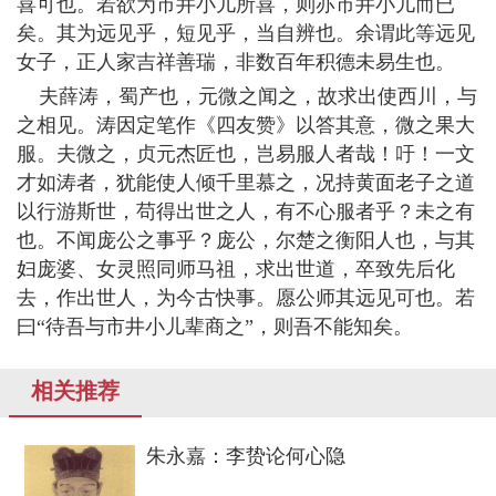
喜可也。若欲为市井小儿所喜，则亦市井小儿而已
矣。其为远见乎，短见乎，当自辨也。余谓此等远见
女子，正人家吉祥善瑞，非数百年积德未易生也。
夫薛涛，蜀产也，元微之闻之，故求出使西川，与
之相见。涛因定笔作《四友赞》以答其意，微之果大
服。夫微之，贞元杰匠也，岂易服人者哉！吁！一文
才如涛者，犹能使人倾千里慕之，况持黄面老子之道
以行游斯世，苟得出世之人，有不心服者乎？未之有
也。不闻庞公之事乎？庞公，尔楚之衡阳人也，与其
妇庞婆、女灵照同师马祖，求出世道，卒致先后化
去，作出世人，为今古快事。愿公师其远见可也。若
曰“待吾与市井小儿辈商之”，则吾不能知矣。
相关推荐
朱永嘉：李贽论何心隐