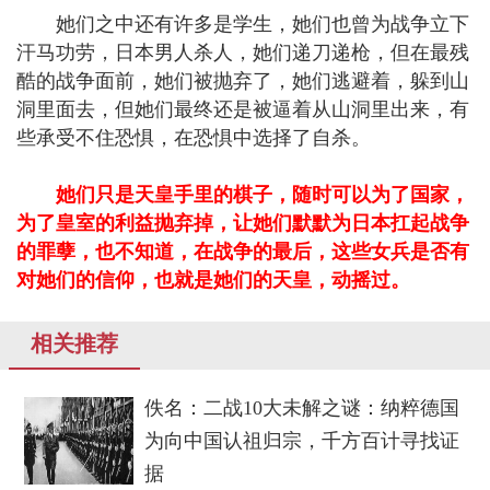
她们之中还有许多是学生，她们也曾为战争立下
汗马功劳，日本男人杀人，她们递刀递枪，但在最残
酷的战争面前，她们被抛弃了，她们逃避着，躲到山
洞里面去，但她们最终还是被逼着从山洞里出来，有
些承受不住恐惧，在恐惧中选择了自杀。
她们只是天皇手里的棋子，随时可以为了国家，
为了皇室的利益抛弃掉，让她们默默为日本扛起战争
的罪孽，也不知道，在战争的最后，这些女兵是否有
对她们的信仰，也就是她们的天皇，动摇过。
相关推荐
佚名：二战10大未解之谜：纳粹德国
为向中国认祖归宗，千方百计寻找证
据