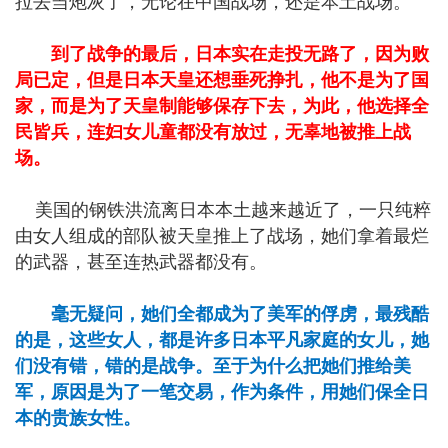
拉去当炮灰了，无论在中国战场，还是本土战场。
到了战争的最后，日本实在走投无路了，因为败
局已定，但是日本天皇还想垂死挣扎，他不是为了国
家，而是为了天皇制能够保存下去，为此，他选择全
民皆兵，连妇女儿童都没有放过，无辜地被推上战
场。
美国的钢铁洪流离日本本土越来越近了，一只纯粹
由女人组成的部队被天皇推上了战场，她们拿着最烂
的武器，甚至连热武器都没有。
毫无疑问，她们全都成为了美军的俘虏，最残酷
的是，这些女人，都是许多日本平凡家庭的女儿，她
们没有错，错的是战争。至于为什么把她们推给美
军，原因是为了一笔交易，作为条件，用她们保全日
本的贵族女性。