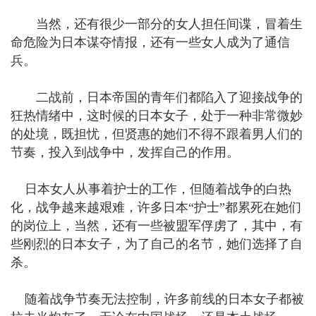
当然，还有很少一部分的女人担任间谍，冒着生
命危险为日本谋夺情报，还有一些女人成为了通信
兵。
二战前，日本帝国的青年们都陷入了迎接战争的
狂热情绪中，这时候的日本女子，处于一种非常微妙
的处境，既担忧，但贤惠的她们不得不跟着男人们的
节奏，投入到战争中，发挥自己的作用。
日本女人从事着护士的工作，但随着战争的白热
化，战争越来越艰难，许多日本“护士”都累死在她们
的岗位上，当然，还有一些被盟军俘虏了，其中，有
些刚烈的日本女子，为了自己的名节，她们选择了自
杀。
随着战争节奏无法控制，许多前线的日本女子都被