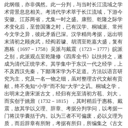
此纲领，亦非偶然。此一分判，与当时长江流域之学
术背景息息相关。考清代学术萃于长江流域，下游今
安徽、江苏两省，尤集一时之盛。康熙、乾隆之际学
术变化后，至曾国藩之时，已有汉学、桐城派、常州
今文学之异，彼此矛盾已深。汉学精尚考据，远出明
末清初之顾炎武，经阎若璩、胡渭至乾嘉大盛，复有
惠栋（1697－1758）吴派与戴震（1723－1777）皖派
之别，此派观点至乾隆修《四库全书》以扶持之，遂
成为清代正统学术。其学集中于东汉一代之经学，上
不及西汉先秦，下鄙薄宋学为不足道。方法以语言研
究为主，究及一名一物之细，虽对整理古代文献有贡
献，终不免知“小学”而不知“大学”之讥。桐城之学，
出明末之唐宋派古文，经归有光至清初方苞、刘大，
而实创于姚鼐（1732－1815），其时稍后于惠栋、戴
震，故其学以义理、辞章、考据分判学问，以考据一
门将汉学囊括于内。以为三者不可偏废，必以义理为
质，而后辞章有所附，考据有所归，所编集之《古文