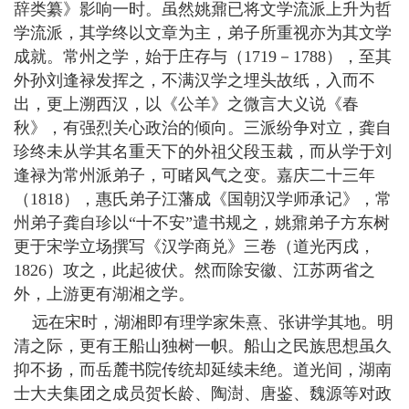
辞类纂》影响一时。虽然姚鼐已将文学流派上升为哲
学流派，其学终以文章为主，弟子所重视亦为其文学
成就。常州之学，始于庄存与（1719－1788），至其
外孙刘逢禄发挥之，不满汉学之埋头故纸，入而不
出，更上溯西汉，以《公羊》之微言大义说《春
秋》，有强烈关心政治的倾向。三派纷争对立，龚自
珍终未从学其名重天下的外祖父段玉裁，而从学于刘
逢禄为常州派弟子，可睹风气之变。嘉庆二十三年
（1818），惠氏弟子江藩成《国朝汉学师承记》，常
州弟子龚自珍以“十不安”遣书规之，姚鼐弟子方东树
更于宋学立场撰写《汉学商兑》三卷（道光丙戌，
1826）攻之，此起彼伏。然而除安徽、江苏两省之
外，上游更有湖湘之学。
远在宋时，湖湘即有理学家朱熹、张讲学其地。明
清之际，更有王船山独树一帜。船山之民族思想虽久
抑不扬，而岳麓书院传统却延续未绝。道光间，湖南
士大夫集团之成员贺长龄、陶澍、唐鉴、魏源等对政