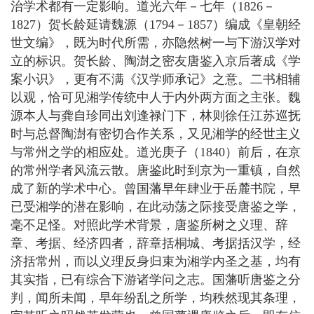
治学术都有一定影响。道光六年－七年（1826－
1827）贺长龄延请魏源（1794－1857）编成《皇朝经
世文编》，既为时代所需，亦隐然树一与下游汉学对
立的标识。贺长龄、陶澍之密友唐鉴入京后著成《学
案小识》，更有不满《汉学师承记》之意。二书相辅
以观，恰可见湘学传统中人于内外两方面之主张。魏
源本人与龚自珍同出刘逢禄门下，林则徐任江苏巡抚
时与总督陶澍有密切合作关系，又见湘学的经世主义
与常州之学的相应处。道光庚子（1840）前后，在京
的常州学者风流云散。唐鉴此时到京为一重镇，自然
成了新的学术中心。曾国藩早年肆业于岳麓书院，早
已受湘学的潜在影响，在此动荡之际接受唐鉴之学，
毫不足怪。对照此学术背景，唐鉴所树之义理、辞
章、考据、经济四者，辞章括桐城、考据括汉学，经
济括常州，而以义理反身归束为湘学内圣之基，均有
其实指，已有综合下游诸学问之志。国藩听唐鉴之分
判，闻所未闻，早年纷乱之所学，均秩然现其条理，