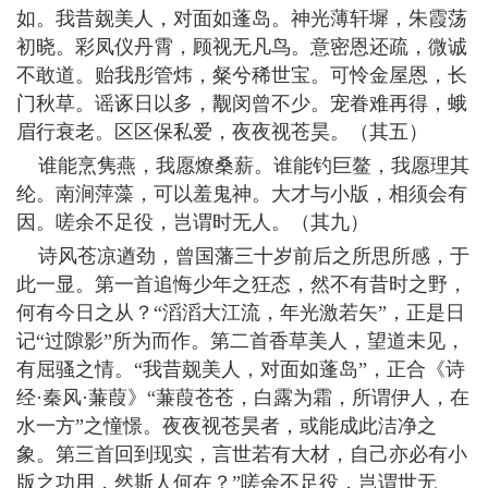
如。我昔觌美人，对面如蓬岛。神光薄轩墀，朱霞荡
初晓。彩凤仪丹霄，顾视无凡鸟。意密恩还疏，微诚
不敢道。贻我彤管炜，粲兮稀世宝。可怜金屋恩，长
门秋草。谣诼日以多，觏闵曾不少。宠眷难再得，蛾
眉行衰老。区区保私爱，夜夜视苍昊。（其五）
谁能烹隽燕，我愿燎桑薪。谁能钓巨鳌，我愿理其
纶。南涧萍藻，可以羞鬼神。大才与小版，相须会有
因。嗟余不足役，岂谓时无人。（其九）
诗风苍凉遒劲，曾国藩三十岁前后之所思所感，于
此一显。第一首追悔少年之狂态，然不有昔时之野，
何有今日之从？“滔滔大江流，年光激若矢”，正是日
记“过隙影”所为而作。第二首香草美人，望道未见，
有屈骚之情。“我昔觌美人，对面如蓬岛”，正合《诗
经·秦风·蒹葭》“蒹葭苍苍，白露为霜，所谓伊人，在
水一方”之憧憬。夜夜视苍昊者，或能成此洁净之
象。第三首回到现实，言世若有大材，自己亦必有小
版之功用，然斯人何在？”嗟余不足役，岂谓世无