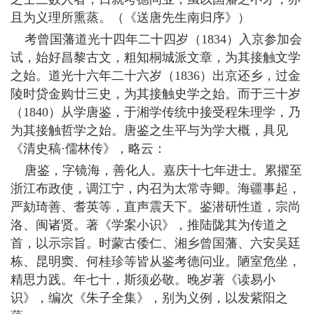
且为义理所熏蒸。（《送唐先生南归序》）
考曾国藩道光十四年二十四岁（1834）入京参加会
试，始好昌黎古文，粗知桐城派文章，为其接触文学
之始。道光十六年二十六岁（1836）出京还乡，过金
陵时贷金购廿三史，为其接触史学之始。而于三十岁
（1840）从学唐鉴，于湘学传统中接受程朱理学，乃
为其接触哲学之始。唐鉴之生平与为学大概，具见
《清史稿·儒林传》，略云：
唐鉴，字镜海，善化人。嘉庆十七年进士。累擢至
浙江布政使，调江宁，内召为太常寺卿。海疆事起，
严劾琦善、耆英等，直声震天下。鉴潜研性道，宗尚
洛、闽诸贤。著《学案小识》，推陆陇其为传道之
首，以示宗旨。时蒙古倭仁、湘乡曾国藩、六安吴廷
栋、昆明窦、何桂珍等皆从鉴考德问业。陋室危坐，
精思力践。年七十，斯须必敬。晚岁著《读易小
识》，编次《朱子全集》，别为义例，以发紫阳之