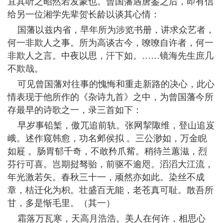
宜其听之昭然若发蒙也。曾国藩遇唐鉴之后，即有信
给另一位湘学先辈贺长龄以谈其心情：
国藩以兹内省，早年所为涉览书册，讲求众艺者，
何一非欺人之事。所为高谈古今，嘹嘹自许者，何一
非欺人之言。中夜以思，汗下如。……镜海先生庶几
不欺哉。
可见曾国藩对往事的愧悔和重走新路的决心，此心
情表现于他所作的《杂诗九首》之中，为曾国藩今所
存最早的诗歌之一，录三首如下：
早岁事铅椠，傲兀追前轨。张网挈陬维，登山追岌
峨。述作窥韩愈，功名邺侯拟 。三公渺如，万金睨
如屣 。肠胃郁千奇，不敢矜爪觜。稍待兰蕙滋，烈
芬行可喜。岂期挝驽骀，前驱不逾咫。滔滔大江流，
年光激若矢。春秋三十一，顽然亦如此。染丝不成
章，桔迁化为枳。壮盛百无能，老苍真可耻。散吾所
甘，多是惭毛里。（其一）
霜落万瓦寒，天高月浩浩。美人在何许，相思心