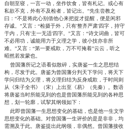
自朝至寝，一言一动，坐作饮食，皆有札记。或心有
私欲不克，外有不及检者，皆记出。”先生尝教之
曰：“不是将此心别借他心来把捉才提醒，便是闲邪
存诚。”又言：“检摄于外，只有'整齐严肃'四字，持守
于内，只有'主一无适'四字。”又言：“诗文词曲，皆可
不必用功，诚能用力于义理之学，彼小技亦非所
难。”又言：“第一要戒欺，万不可掩着”云云，听之
昭然若发蒙也。
曾国藩所记之语看似散碎，实唐鉴一生之思想结
构，尽发于此。唐鉴为曾国藩分判天下学问，将天下
学问归结为义理，将义理归结为反身戒欺，于时间则
从《朱子全书》（宋）上出至《易》（先秦）。数语
将唐鉴当时所能见到的也是曾国藩所能见到的各种思
想，划一轮廓，试挈其纲领如下：
此即曾国藩一生思想变化的基础，也是他一生文学
思想变化的基础。对曾国藩一生评价的是是非非，均
需溯及于此。唐鉴提出此纲领，非偶然。曾国藩接收