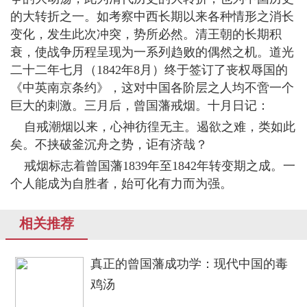
的大转折之一。如考察中西长期以来各种情形之消长
变化，发生此次冲突，势所必然。清王朝的长期积
衰，使战争历程呈现为一系列趋败的偶然之机。道光
二十二年七月（1842年8月）终于签订了丧权辱国的
《中英南京条约》，这对中国各阶层之人均不啻一个
巨大的刺激。三月后，曾国藩戒烟。十月日记：
自戒潮烟以来，心神彷徨无主。遏欲之难，类如此
矣。不挟破釜沉舟之势，讵有济哉？
戒烟标志着曾国藩1839年至1842年转变期之成。一
个人能成为自胜者，始可化有力而为强。
相关推荐
真正的曾国藩成功学：现代中国的毒
鸡汤