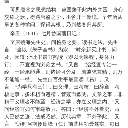
蕴。
可见唐鉴之思想结构。曾国藩于此内外并困、身心
交瘁之际，得遇唐鉴之学，不啻开一新境。早年所从
事的各种学问，探得其根，乃判然各归其所。
辛丑（1841）七月曾国藩日记：
至唐镜海先生处。问检身之要、读书之法。先生
言：“当以《朱子全书》为宗。”时余新买此书，问
及。因道：“此书最宜熟读（即以为课程，身体力
行），不宜视为浏览之书。”又言：“治经宜专治一
经，一经果能通，则诸经可旁及。若遽求兼精，则万
不能通一经。”先生自言生平最喜读《易》。又
言：“为学只有三门，曰义理、曰考核、曰辞章。考
核之事，多求粗而遗精，管窥而蠡测。文章之事，非
精于义理者不能至。经济之学，亦在义理之内。”又
问经济宜如何审端致力。答曰：“经济不外看史。古
人已然之迹，法戒昭然。历代典章，不外乎此。”又
言：“近时河南倭艮峰（仁）前辈用功最笃实。每日