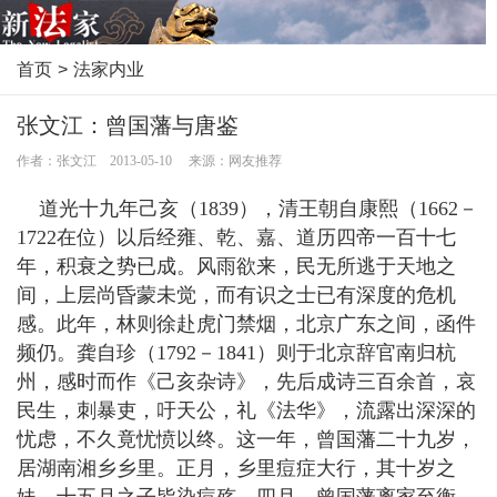
首页
>
法家内业
张文江：曾国藩与唐鉴
作者：张文江 2013-05-10 来源：网友推荐
道光十九年己亥（1839），清王朝自康熙（1662－
1722在位）以后经雍、乾、嘉、道历四帝一百十七
年，积衰之势已成。风雨欲来，民无所逃于天地之
间，上层尚昏蒙未觉，而有识之士已有深度的危机
感。此年，林则徐赴虎门禁烟，北京广东之间，函件
频仍。龚自珍（1792－1841）则于北京辞官南归杭
州，感时而作《己亥杂诗》，先后成诗三百余首，哀
民生，刺暴吏，吁天公，礼《法华》，流露出深深的
忧虑，不久竟忧愤以终。这一年，曾国藩二十九岁，
居湖南湘乡乡里。正月，乡里痘症大行，其十岁之