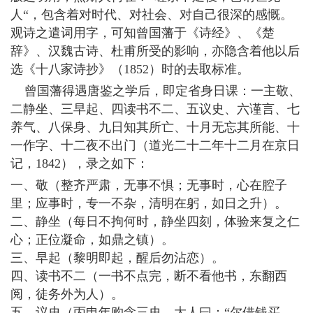
人“，包含着对时代、对社会、对自己很深的感慨。
观诗之遣词用字，可知曾国藩于《诗经》、《楚
辞》、汉魏古诗、杜甫所受的影响，亦隐含着他以后
选《十八家诗抄》（1852）时的去取标准。
曾国藩得遇唐鉴之学后，即定省身日课：一主敬、
二静坐、三早起、四读书不二、五议史、六谨言、七
养气、八保身、九日知其所亡、十月无忘其所能、十
一作字、十二夜不出门（道光二十二年十二月在京日
记，1842），录之如下：
一、敬（整齐严肃，无事不惧；无事时，心在腔子
里；应事时，专一不杂，清明在躬，如日之升）。
二、静坐（每日不拘何时，静坐四刻，体验来复之仁
心；正位凝命，如鼎之镇）。
三、早起（黎明即起，醒后勿沾恋）。
四、读书不二（一书不点完，断不看他书，东翻西
阅，徒务外为人）。
五、议史（丙申年购念三史，大人曰：“尔借钱买