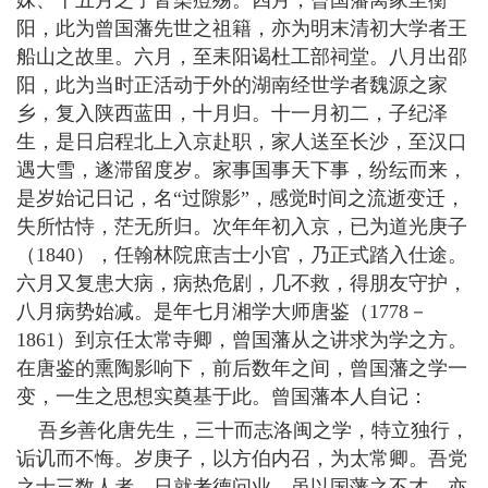
妹、十五月之子皆染痘殇。四月，曾国藩离家至衡
阳，此为曾国藩先世之祖籍，亦为明末清初大学者王
船山之故里。六月，至耒阳谒杜工部祠堂。八月出邵
阳，此为当时正活动于外的湖南经世学者魏源之家
乡，复入陕西蓝田，十月归。十一月初二，子纪泽
生，是日启程北上入京赴职，家人送至长沙，至汉口
遇大雪，遂滞留度岁。家事国事天下事，纷纭而来，
是岁始记日记，名“过隙影”，感觉时间之流逝变迁，
失所怙恃，茫无所归。次年年初入京，已为道光庚子
（1840），任翰林院庶吉士小官，乃正式踏入仕途。
六月又复患大病，病热危剧，几不救，得朋友守护，
八月病势始减。是年七月湘学大师唐鉴（1778－
1861）到京任太常寺卿，曾国藩从之讲求为学之方。
在唐鉴的熏陶影响下，前后数年之间，曾国藩之学一
变，一生之思想实奠基于此。曾国藩本人自记：
吾乡善化唐先生，三十而志洛闽之学，特立独行，
诟讥而不悔。岁庚子，以方伯内召，为太常卿。吾党
之士三数人者，日就考德问业，虽以国藩之不才，亦