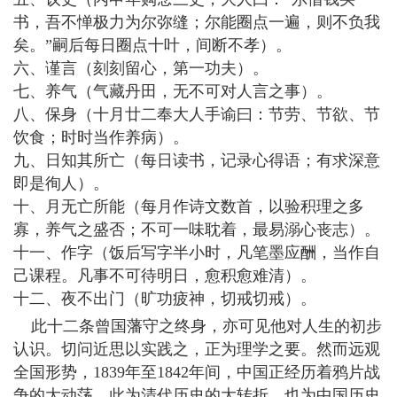
书，吾不惮极力为尔弥缝；尔能圈点一遍，则不负我
矣。”嗣后每日圈点十叶，间断不孝）。
六、谨言（刻刻留心，第一功夫）。
七、养气（气藏丹田，无不可对人言之事）。
八、保身（十月廿二奉大人手谕曰：节劳、节欲、节
饮食；时时当作养病）。
九、日知其所亡（每日读书，记录心得语；有求深意
即是徇人）。
十、月无亡所能（每月作诗文数首，以验积理之多
寡，养气之盛否；不可一味耽着，最易溺心丧志）。
十一、作字（饭后写字半小时，凡笔墨应酬，当作自
己课程。凡事不可待明日，愈积愈难清）。
十二、夜不出门（旷功疲神，切戒切戒）。
此十二条曾国藩守之终身，亦可见他对人生的初步
认识。切问近思以实践之，正为理学之要。然而远观
全国形势，1839年至1842年间，中国正经历着鸦片战
争的大动荡，此为清代历史的大转折，也为中国历史