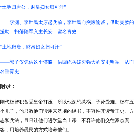
土地归唐公，财帛妇女归可汗”
“
——李渊、李世民太原起兵前，李世民向突厥输诚，借助突厥的
援助，扫荡隋军入主长安，留名青史
“土地归唐，财帛妇女归可汗”
——郭子仪凭借这个谋略，借回纥兵破灭强大的安史叛军，从而
名垂青史
附录：
隋代杨智积备受皇帝打压，所以他深恐惹祸、子孙受难。杨有五
个儿子，他只教他们读用来洗脑的经书，不容许其读帝王史、方
志和兵法，且只让他们进学堂当上课，不容许他们交往豪杰宾
客，用培养愚民的方式培养他们。