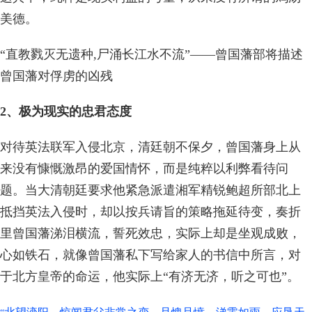
美德。
“直教戮灭无遗种,尸涌长江水不流”——曾国藩部将描述
曾国藩对俘虏的凶残
2、极为现实的忠君态度
对待英法联军入侵北京，清廷朝不保夕，曾国藩身上从
来没有慷慨激昂的爱国情怀，而是纯粹以利弊看待问
题。当大清朝廷要求他紧急派遣湘军精锐鲍超所部北上
抵挡英法入侵时，却以按兵请旨的策略拖延待变，奏折
里曾国藩涕泪横流，誓死效忠，实际上却是坐观成败，
心如铁石，就像曾国藩私下写给家人的书信中所言，对
于北方皇帝的命运，他实际上“有济无济，听之可也”。