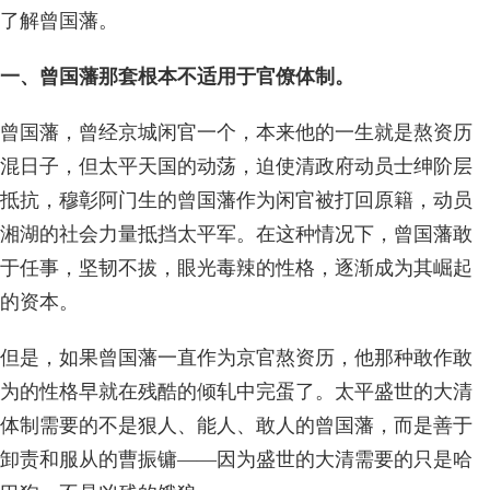
了解曾国藩。
一、曾国藩那套根本不适用于官僚体制。
曾国藩，曾经京城闲官一个，本来他的一生就是熬资历
混日子，但太平天国的动荡，迫使清政府动员士绅阶层
抵抗，穆彰阿门生的曾国藩作为闲官被打回原籍，动员
湘湖的社会力量抵挡太平军。在这种情况下，曾国藩敢
于任事，坚韧不拔，眼光毒辣的性格，逐渐成为其崛起
的资本。
但是，如果曾国藩一直作为京官熬资历，他那种敢作敢
为的性格早就在残酷的倾轧中完蛋了。太平盛世的大清
体制需要的不是狠人、能人、敢人的曾国藩，而是善于
卸责和服从的曹振镛——因为盛世的大清需要的只是哈