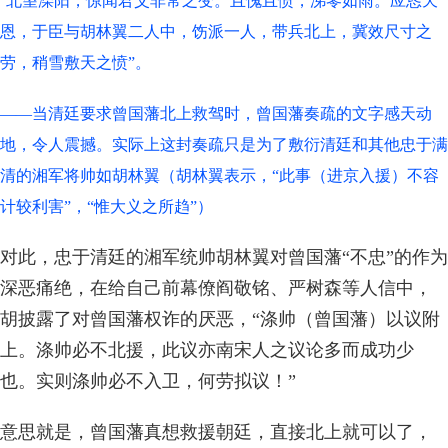
北望滦阳，惊闻君父非常之变。且愧且愤，涕零如雨。应恳天
“
恩，于臣与胡林翼二人中，饬派一人，带兵北上，冀效尺寸之
劳，稍雪敷天之愤”。
——当清廷要求曾国藩北上救驾时，曾国藩奏疏的文字感天动
地，令人震撼。实际上这封奏疏只是为了敷衍清廷和其他忠于满
清的湘军将帅如胡林翼（胡林翼表示，“此事（进京入援）不容
计较利害”，“惟大义之所趋”）
对此，忠于清廷的湘军统帅胡林翼对曾国藩“不忠”的作为
深恶痛绝，在给自己前幕僚阎敬铭、严树森等人信中，
胡披露了对曾国藩权诈的厌恶，“涤帅（曾国藩）以议附
上。涤帅必不北援，此议亦南宋人之议论多而成功少
也。实则涤帅必不入卫，何劳拟议！”
意思就是，曾国藩真想救援朝廷，直接北上就可以了，