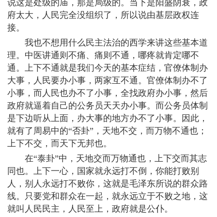
说这是处级的庙，那是局级的。当下是阳盛阴衰，政
府太大，人民完全没组织了，所以说由基层政权连
接。
我也不想用什么民主法治的西学来讲这些基本道
理。中医讲通则不痛、痛则不通，哪疼就肯定哪不
通。上下不通就是我们今天的基本症结，官僚体制办
大事，人民要办小事，两家互不通。官僚体制办不了
小事，而人民也办不了小事，全找政府办小事，然后
政府就逼着自己的公务员天天办小事。而公务员体制
是下边听从上面，办大事的地方办不了小事。因此，
就有了周易中的“否卦”，天地不交，而万物不通也；
上下不交，而天下无邦也。
在“泰卦”中，天地交而万物通也，上下交而其志
同也。上下一心，国家就永远打不倒，你能打败别
人，别人永远打不败你，这就是毛泽东所说的群众路
线。只要党和群众在一起，就永远立于不败之地，这
就叫人民民主，人民至上，政府就是公仆。