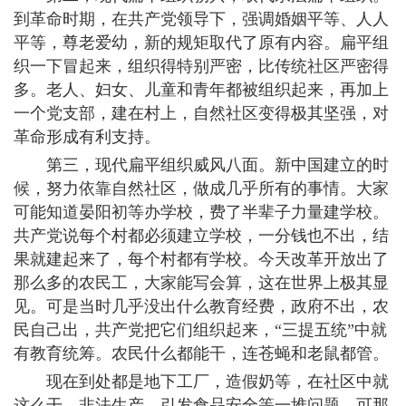
到革命时期，在共产党领导下，强调婚姻平等、人人
平等，尊老爱幼，新的规矩取代了原有内容。扁平组
织一下冒起来，组织得特别严密，比传统社区严密得
多。老人、妇女、儿童和青年都被组织起来，再加上
一个党支部，建在村上，自然社区变得极其坚强，对
革命形成有利支持。
第三，现代扁平组织威风八面。新中国建立的时
候，努力依靠自然社区，做成几乎所有的事情。大家
可能知道晏阳初等办学校，费了半辈子力量建学校。
共产党说每个村都必须建立学校，一分钱也不出，结
果就建起来了，每个村都有学校。今天改革开放出了
那么多的农民工，大家能写会算，这在世界上极其显
见。可是当时几乎没出什么教育经费，政府不出，农
民自己出，共产党把它们组织起来，“三提五统”中就
有教育统筹。农民什么都能干，连苍蝇和老鼠都管。
现在到处都是地下工厂，造假奶等，在社区中就
这么干，非法生产，引发食品安全等一堆问题。可那