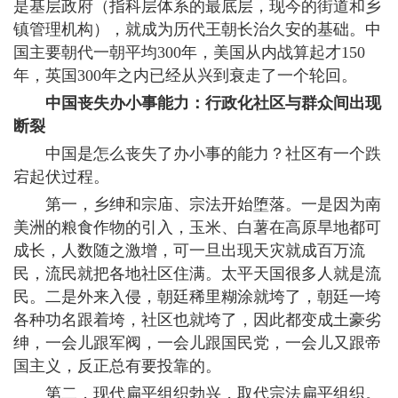
是基层政府（指科层体系的最底层，现今的街道和乡
镇管理机构），就成为历代王朝长治久安的基础。中
国主要朝代一朝平均300年，美国从内战算起才150
年，英国300年之内已经从兴到衰走了一个轮回。
中国丧失办小事能力：行政化社区与群众间出现
断裂
中国是怎么丧失了办小事的能力？社区有一个跌
宕起伏过程。
第一，乡绅和宗庙、宗法开始堕落。一是因为南
美洲的粮食作物的引入，玉米、白薯在高原旱地都可
成长，人数随之激增，可一旦出现天灾就成百万流
民，流民就把各地社区住满。太平天国很多人就是流
民。二是外来入侵，朝廷稀里糊涂就垮了，朝廷一垮
各种功名跟着垮，社区也就垮了，因此都变成土豪劣
绅，一会儿跟军阀，一会儿跟国民党，一会儿又跟帝
国主义，反正总有要投靠的。
第二，现代扁平组织勃兴，取代宗法扁平组织。