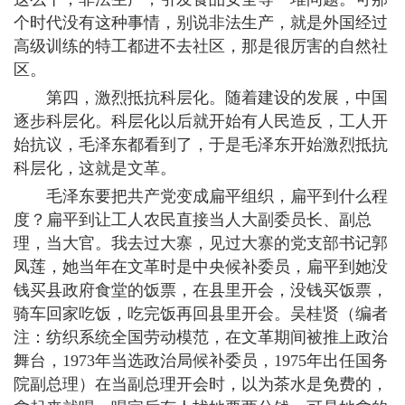
个时代没有这种事情，别说非法生产，就是外国经过
高级训练的特工都进不去社区，那是很厉害的自然社
区。
第四，激烈抵抗科层化。随着建设的发展，中国
逐步科层化。科层化以后就开始有人民造反，工人开
始抗议，毛泽东都看到了，于是毛泽东开始激烈抵抗
科层化，这就是文革。
毛泽东要把共产党变成扁平组织，扁平到什么程
度？扁平到让工人农民直接当人大副委员长、副总
理，当大官。我去过大寨，见过大寨的党支部书记郭
凤莲，她当年在文革时是中央候补委员，扁平到她没
钱买县政府食堂的饭票，在县里开会，没钱买饭票，
骑车回家吃饭，吃完饭再回县里开会。吴桂贤（编者
注：纺织系统全国劳动模范，在文革期间被推上政治
舞台，1973年当选政治局候补委员，1975年出任国务
院副总理）在当副总理开会时，以为茶水是免费的，