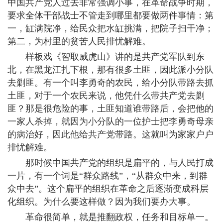
中国共产党人过去非常强调小事，在革命战争时期，
要求全体干部战士不管走到哪里都要做两件事情：第
一，缸满院净，给民众把水缸挑满，把院子扫干净；
第二，为村里的贫苦人民排忧解难。
样板戏《智取威虎山》讲的是共产党军队到东
北，在黑龙江扎下根，那有很多土匪，因此派小分队
去剿匪。有一个叫李勇奇的农民，给小分队带路去抓
土匪，对于一个农民来说，他凭什么带共产党去剿
匪？那是很危险的事，土匪知道谁带路后，会把他的
一家人杀掉，就因为小分队的一位护士把李勇奇母亲
的病治好，因此他给共产党带路。这就叫为家家户户
排忧解难。
那时候中国共产党的组织是扁平的，与人民打成
一片，有一个词是“群众路线”，“从群众中来，到群
众中去”。这个扁平的组织在革命之后逐渐变成科层
化组织。为什么要这样做？因为我们要办大事。
革命很简单，就是推翻政权，任务和目标单一。