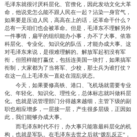
毛泽东就很讨厌科层化、官僚化，因此发动文化大革
命，他说党怎么能不跟人民在一起？沾染一身官气，
如果要是压迫人民，高高在上的话，还革命干什么？
总有一天咱们也会被革命。但是，毛泽东不理解另外
一件事情，扁平的组织能办小事，办不了大事。依靠
科层化、专业化、知识化的队伍，才能办成大事。这
对毛泽东来说，是很难理解的。解放军起初没有军
衔，但照样能打赢仗，包括连美国一块打，如果搞军
衔制，大家都为了当将军、少校，那士兵为谁打仗？
在这一点上毛泽东一直处在混乱状态。
今天，如果要修高铁、港口、飞机场就需要专业
化、年轻化、知识化、理性化，总体标志就叫做科层
化。也就是说管理部门分得越来越细，主管下级的副
职也相应增多，一层接一层，产生很多层级，正因如
此，我们能够办成大事。
而毛泽东时代不行，办大事只能靠最科层化的机
构，也就是军队。在毛泽东去世之后就“拨乱反正”，