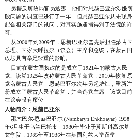
另据反腐败局官员透露，他们对恩赫巴亚尔涉嫌腐
败问题的调查已进行了一年，但恩赫巴亚尔从未现身
配合相关部门的讯问，对其实施逮捕得到了法院的许
可。
从2000年到2009年，恩赫巴亚尔曾先后担任蒙古国
总理、国家大呼拉尔（议会）主席和总统，在蒙古国
政坛具有举足轻重的影响。
目前在蒙古国执政的是成立于1921年的蒙古人民
党。该党1925年改称蒙古人民革命党，2010年恢复原
党名蒙古人民党。恩赫巴亚尔次年另起炉灶，重新注
册成立了蒙古人民革命党，并当选党主席。该党目前
在议会没有席位。
人物简介：恩赫巴亚尔
那木巴尔-恩赫巴亚尔 (Nambaryn Enkhbayar) 1958
年6月生于乌兰巴托市。1980年毕业于莫斯科高尔基
文学院，1985年至1986年在英国利兹大学留学。