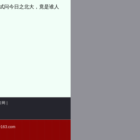
？试问今日之北大，竟是谁人
者网
|
d@163.com