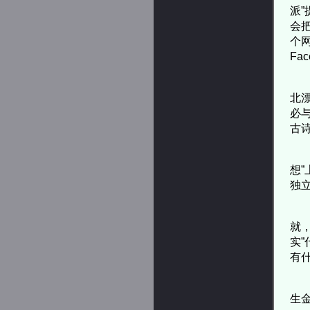
派
会
个
Fa
北
必
古
想
独
就
实
有
生