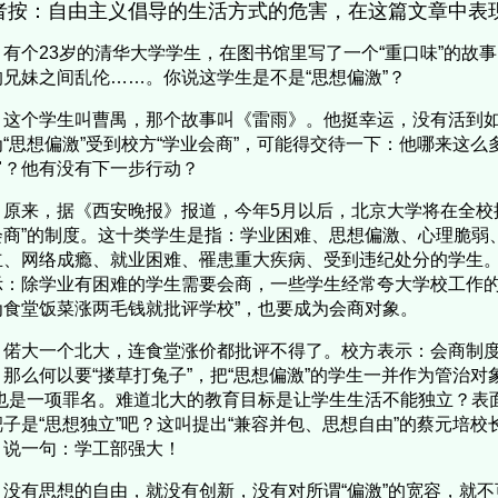
者按：自由主义倡导的生活方式的危害，在这篇文章中表
有个23岁的清华大学学生，在图书馆里写了一个“重口味”的故
的兄妹之间乱伦……。你说这学生是不是“思想偏激”？
这个学生叫曹禺，那个故事叫《雷雨》。他挺幸运，没有活到
为“思想偏激”受到校方“学业会商”，可能得交待一下：他哪来这
富？他有没有下一步行动？
原来，据《西安晚报》报道，今年5月以后，北京大学将在全校推
会商”的制度。这十类学生是指：学业困难、思想偏激、心理脆弱
立、网络成瘾、就业困难、罹患重大疾病、受到违纪处分的学生
示：除学业有困难的学生需要会商，一些学生经常夸大学校工作的
为食堂饭菜涨两毛钱就批评学校”，也要成为会商对象。
偌大一个北大，连食堂涨价都批评不得了。校方表示：会商制
，那么何以要“搂草打兔子”，把“思想偏激”的学生一并作为管治对
”也是一项罪名。难道北大的教育目标是让学生生活不能独立？表面
靶子是“思想独立”吧？这叫提出“兼容并包、思想自由”的蔡元培
，说一句：学工部强大！
没有思想的自由，就没有创新，没有对所谓“偏激”的宽容，就不