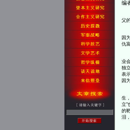
编
父
因
仇
业
独
表
因
生
立
的
泪