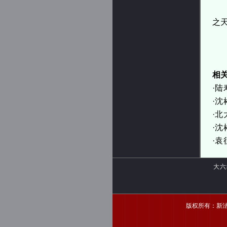
之
（
相
·
陆
·
沈
·
北
·
沈
·
袁
大六
版权所有：新法家