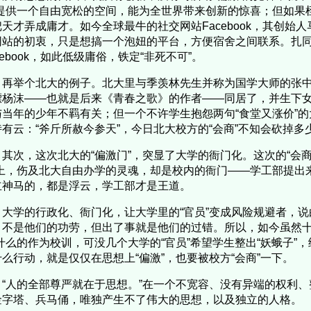
”提供一个自由宽松的空间，能为全世界带来创新的惊喜；但如果
把天才弄成庸才。如今全球最牛的社交网站Facebook，其创始
网站的初衷，只是想搞一个泡妞的平台，方便宿舍之间联系。扎
cebook，如此低级庸俗，铁定“非死不可”。
再举个北大的例子。北大里与季羡林先生并称为国学大师的张中
漂杨沫——也就是后来《青春之歌》的作者——同居了，并生下
与当年的少年不羁有关；但一个不许学生抱怨两句“食堂又涨价”
诗有云：“斧斤所赦今参天”，今日北大校方的“会商”不知会砍掉
其次，这次北大的“偏激门”，突显了大学的衙门化。这次的“会商
”上，伤及北大自由办学的灵魂，却是校内的衙门——学工部提出
立神马的，都是浮云，学工部才是王道。
大学的行政化、衙门化，让大学里的“官员”变成风险规避者，
，不是他们的功劳，但出了事就是他们的过错。所以，如今虽然十
”什么的作为校训，可没几个大学的“官员”希望学生整出“妖蛾子”
什么行动，就是仅仅在思想上“偏激”，也要被校方“会商”一下。
“人的全部尊严就在于思想。”在一个不宽容、没有异端的权利
金字塔、兵马俑，唯独产生不了伟大的思想，以及独立的人格。