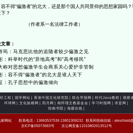
容不得“偏激者”的北大，还是那个国人共同景仰的思想家园吗
天下？
作者系一名法律工作者）
关文章：
寿筠：马克思比他的追随者较少偏激之见
彬：科举时代的“异地高考”和“高考移民”
大称对思想偏激学生会商系关心爱护非管制
彬：容不得“偏激者”的北大是谁人天下
征：孔子思想中的偏激倾向
经工程
|
国学网站
|
香港中国文化研究院
|
联合早报网
|
时代Java教程
|
观察
环球网
|
文化纵横网
|
四月网
|
南怀瑾文教基金会
|
学习时报网
|
求是网
|
恒南书院
|
海疆在线
|
网站 联系电话：13683537539 13801309232 联系和投稿信箱：alexzhai
京ICP备05073683号 京公网安备11010802013512号