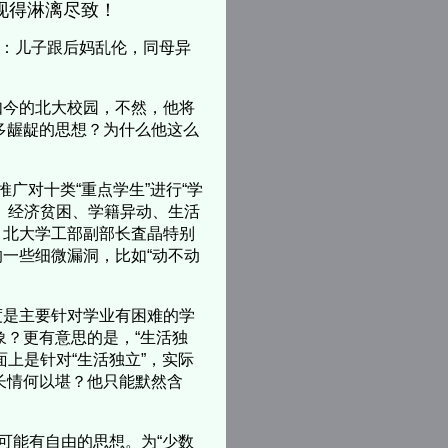
现得淋漓尽致！
事：儿子跟后妈乱伦，同母异
如今的北大校园，不然，他将
么多龌龊的思想？为什么他这么
广对十类“重点学生”进行“学
、经济贫困、学籍异动、生活
。北大学工部副部长査晶特别
一些细微漏洞，比如“动不动
度是主要针对学业有困难的学
象？更有意思的是，“生活独
上是针对“生活独立”，实际
校长情何以堪？他只能默然含
可能有自由的思想。为“少数