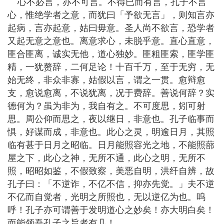
心不必言，亦不可言。不得已而有言，孔子不言
心，惟绝学者之意，而犹曰「予欲无言」，则知言亦
起病，言亦起意，姑曰毋意。圣人尚不欲言，恐学者
又起无意之意也。离意求心，未脱乎意。直心直意，
匪合匪离，诚实无他，道心独妙。匪粗匪索，匪学匪
精，一犹赘辞，二何足论！十百千万，至于无穷，无
始无终，非众非寡，姑假以言，谓之一贯。愈辩愈
支，愈说愈离，不说犹离，况于费辞。善说何辞？实
德何为？虽为非为，我自有之。不可度思，矧可射
思。周公仰而思之，夜以继日，非意也。孔子临事而
惧，好谋而成，非意也。此心之灵，明逾日月，其照
临有甚于日月之昭临。日月能照容光之地，不能照蔀
屋之下，此心之神，无所不通，此心之明，无所不
照，昭昭如鉴，不假致察，美恶自明，洪纤自辨，故
孔子曰：「不逆诈，不亿不信，抑亦先觉。」夫不逆
不亿而自觉者，光明之所照也，无以逆亿为也。呜
呼！孔子亦可谓善于发明道心之妙矣！亦大明白矣！
而能领吾孔子之旨者有几！