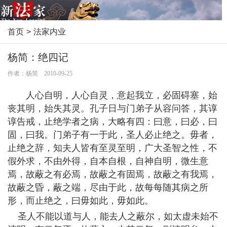
首页
>
法家内业
杨简：绝四记
作者：杨简 2010-09-25
人心自明，人心自灵，意起我立，必固碍塞，始
丧其明，始失其灵。孔子日与门弟子从容问答，其谆
谆告戒，止绝学者之病，大略有四：曰意，曰必，曰
固，曰我。门弟子有一于此，圣人必止绝之。毋者，
止绝之辞，知夫人皆有至灵至明，广大圣智之性，不
假外求，不由外得，自本自根，自神自明，微生意
焉，故蔽之有必焉，故蔽之有固焉，故蔽之有我焉，
故蔽之昏，蔽之端，尽由于此，故每每随其病之所
形，而止绝之，曰毋如此，毋如此。
圣人不能以道与人，能去人之蔽尔，如太虚未始不