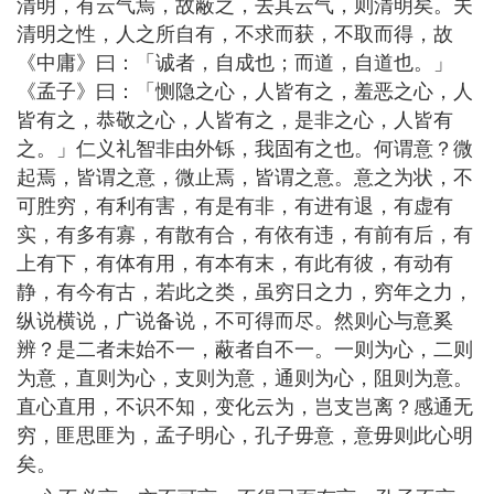
清明，有云气焉，故蔽之，去其云气，则清明矣。夫
清明之性，人之所自有，不求而获，不取而得，故
《中庸》曰：「诚者，自成也；而道，自道也。」
《孟子》曰：「恻隐之心，人皆有之，羞恶之心，人
皆有之，恭敬之心，人皆有之，是非之心，人皆有
之。」仁义礼智非由外铄，我固有之也。何谓意？微
起焉，皆谓之意，微止焉，皆谓之意。意之为状，不
可胜穷，有利有害，有是有非，有进有退，有虚有
实，有多有寡，有散有合，有依有违，有前有后，有
上有下，有体有用，有本有末，有此有彼，有动有
静，有今有古，若此之类，虽穷日之力，穷年之力，
纵说横说，广说备说，不可得而尽。然则心与意奚
辨？是二者未始不一，蔽者自不一。一则为心，二则
为意，直则为心，支则为意，通则为心，阻则为意。
直心直用，不识不知，变化云为，岂支岂离？感通无
穷，匪思匪为，孟子明心，孔子毋意，意毋则此心明
矣。