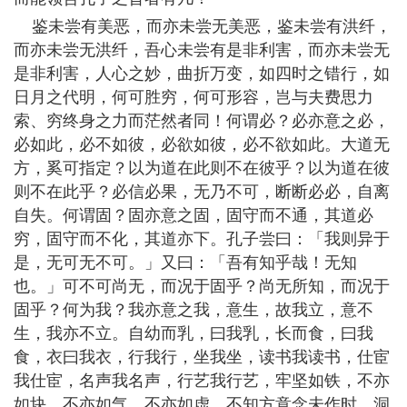
鉴未尝有美恶，而亦未尝无美恶，鉴未尝有洪纤，
而亦未尝无洪纤，吾心未尝有是非利害，而亦未尝无
是非利害，人心之妙，曲折万变，如四时之错行，如
日月之代明，何可胜穷，何可形容，岂与夫费思力
索、穷终身之力而茫然者同！何谓必？必亦意之必，
必如此，必不如彼，必欲如彼，必不欲如此。大道无
方，奚可指定？以为道在此则不在彼乎？以为道在彼
则不在此乎？必信必果，无乃不可，断断必必，自离
自失。何谓固？固亦意之固，固守而不通，其道必
穷，固守而不化，其道亦下。孔子尝曰：「我则异于
是，无可无不可。」又曰：「吾有知乎哉！无知
也。」可不可尚无，而况于固乎？尚无所知，而况于
固乎？何为我？我亦意之我，意生，故我立，意不
生，我亦不立。自幼而乳，曰我乳，长而食，曰我
食，衣曰我衣，行我行，坐我坐，读书我读书，仕宦
我仕宦，名声我名声，行艺我行艺，牢坚如铁，不亦
如块，不亦如气，不亦如虚。不知方意念未作时，洞