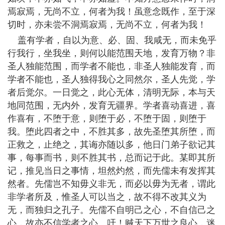
焉寂焉，无尚不立，何者为我！虽意念既作，至于深
切时，亦未尝不洞焉寂焉，无尚不立，何者为我！
盖有学者，自以为意、必、固、我咸无，而未免乎
行我行，坐我坐，则何以能范围天地，发育万物？非
圣人独能范围，而学者不能也，非圣人独能发育，而
学者不能也，圣人独得我心之同然尔，圣人先觉，学
者后觉尔。一日觉之，此心无体，清明无际，本与天
地同范围，无内外，发育无疆界。学者喜动喜进，喜
作喜有，不堕于意，则堕于必，不堕于固，则堕于
我。堕此四者之中，不胜其多，故先圣堕其所堕，而
正救之，止绝之，其诲亦随以多，他日门弟子欲记其
事，每事而书，则不胜其书，总而记于此。某即其所
记，推见当日之事情，坦然灼然，而先儒未有发挥其
然者。先儒岂不知毋义非无，而必以毋为无者，谓此
非学者所及，惟圣人可以当之，故不得不改其义为
无，而独归之孔子。先儒不自明己之心，不自信己之
心，故亦不信学者之心。吁！贼天下万世之良心，迷