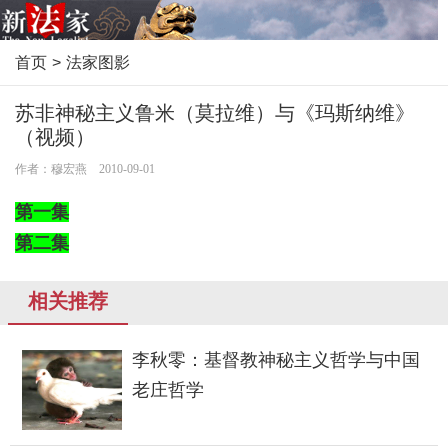
首页
>
法家图影
苏非神秘主义鲁米（莫拉维）与《玛斯纳维》
（视频）
作者：穆宏燕 2010-09-01
第一集
第二集
相关推荐
李秋零：基督教神秘主义哲学与中国
老庄哲学