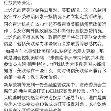
行放贷等决定。
上述条款遭美联储强烈反对。美联储说，这一条款阻
挠它在不受政治因素干扰情况下独立制定货币政策。
国会审计机构自1978年起不得审查美联储货币政策运
作，以及它向外国政府放贷和向银行直接放贷情况。
上述条款若得以实施，政府问责局将公开美联储大量
信息，包括美联储向哪些银行直接放贷等敏感内容。
“如果有什么事情比美联储以秘密姿态示人更糟，那
就是国会控制美联储，”来自南卡罗来纳州的共和党
参议员吉姆·德明特说，“但我认为大多数美国人都想
知道，美联储在干些什么，同时确信美联储正履行它
的第一要务：保护美元价值。”
新条款将补充到一份金融监管议案中。财政委员会主
席巴尼·弗兰克原打算19日就议案发起投票，但他当
天晚些时候突然宣布推迟投票至感恩节后。理由是国
会黑人议员委员会10名成员打算投反对票，以抗议他
们所在选区经济困境未获改善。