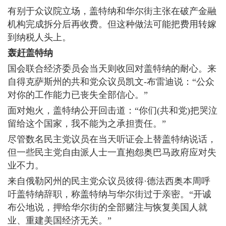
有别于众议院立场，盖特纳和华尔街主张在破产金融
机构完成拆分后再收费。但这种做法可能把费用转嫁
到纳税人头上。
轰赶盖特纳
国会联合经济委员会当天则收回对盖特纳的耐心。来
自得克萨斯州的共和党众议员凯文-布雷迪说：“公众
对你的工作能力已丧失全部信心。”
面对炮火，盖特纳公开回击道：“你们(共和党)把哭泣
留给这个国家，我不能为之承担责任。”
尽管数名民主党议员在当天听证会上替盖特纳说话，
但一些民主党自由派人士一直抱怨奥巴马政府应对失
业不力。
来自俄勒冈州的民主党众议员彼得·德法西奥本周呼
吁盖特纳辞职，称盖特纳与华尔街过于亲密。“开诚
布公地说，押给华尔街的全部赌注与恢复美国人就
业、重建美国经济无关。”