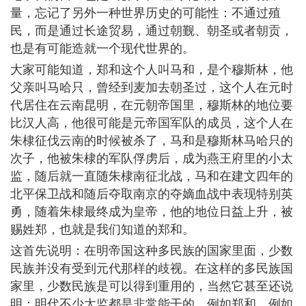
量，忘记了另外一种世界历史的可能性：不通过殖
民，而是通过长途贸易，通过朝觐、朝圣或者朝贡，
也是有可能造就一个现代世界的。
大家可能知道，郑和这个人叫马和，是个穆斯林，他
父亲叫马哈只，曾经到麦加去朝圣过，这个人在元时
代居住在云南昆明，在元朝帝国里，穆斯林的地位要
比汉人高，他很可能是元帝国军队的成员，这个人在
朱棣征伐云南的时候被杀了，马和是穆斯林马哈只的
次子，他被朱棣的军队俘虏后，成为燕王府里的小太
监，随后就一直随朱棣南征北战，马和在建文四年的
北平保卫战和随后夺取南京的夺嫡血战中表现特别英
勇，随着朱棣最终成为皇帝，他的地位日益上升，被
赐姓郑，也就是我们知道的郑和。
这首先说明：在明帝国这种多民族的国家里面，少数
民族并没有受到元代那样的歧视。在这样的多民族国
家里，少数民族是可以得到重用的，当然它甚至还说
明：明代不少太监都是非常能干的，例如郑和、例如