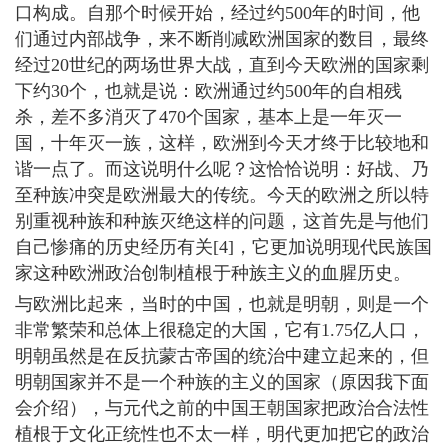
口构成。自那个时候开始，经过约500年的时间，他
们通过内部战争，来不断削减欧洲国家的数目，最终
经过20世纪的两场世界大战，直到今天欧洲的国家剩
下约30个，也就是说：欧洲通过约500年的自相残
杀，差不多消灭了470个国家，基本上是一年灭一
国，十年灭一族，这样，欧洲到今天才终于比较地和
谐一点了。而这说明什么呢？这恰恰说明：好战、乃
至种族冲突是欧洲最大的传统。今天的欧洲之所以特
别重视种族和种族灭绝这样的问题，这首先是与他们
自己惨痛的历史经历有关[4]，它更加说明现代民族国
家这种欧洲政治创制植根于种族主义的血腥历史。
与欧洲比起来，当时的中国，也就是明朝，则是一个
非常繁荣和总体上很稳定的大国，它有1.75亿人口，
明朝虽然是在反抗蒙古帝国的统治中建立起来的，但
明朝国家并不是一个种族的主义的国家（原因我下面
会介绍），与元代之前的中国王朝国家把政治合法性
植根于文化正统性也不太一样，明代更加把它的政治