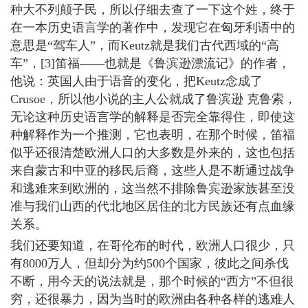
种大不列颠子民，所以仔细去查了一下这个姓，终于
在一本历史语言学的著作中，发现它在匈牙利语中的
意思是“驾车人”，而Keutz就是我们古代西域的“高
车”，[3]笛福――也就是《鲁滨逊漂流记》的作者，
他说：英国人由于语音的变化，把Keutz念成了
Crusoe，所以他小说的主人公就成了鲁滨逊 克鲁索，
无论这种历史语言学的解释是否完全靠得住，即使这
种解释作为一个推测，它也表明，在那个时候，笛福
似乎还很清楚欧洲人口的大多数是外来的，这也包括
来自蒙古和中亚的移民后裔，这些人是不断通过战争
和逃难来到欧洲的，这当然不排除鲁宾逊家族甚至没
准与我们山西的代北地区居住的北方民族还有点血缘
关系。
我们还要知道，在哥伦布的时代，欧洲人口很少，只
有8000万人，但却分为约500个国家，彼此之间杀伐
不断，用今天的说法就是，那个时候的“西方”不但很
穷，还很暴力，因为当时的欧洲由各种各样的逃难人