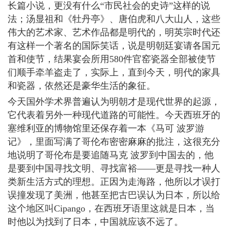
长篇小说，更没有什么“市民社会的史诗”这样的说
法；汤显祖和《牡丹亭》、唐伯虎和八大山人，这些
伟大的艺术家、艺术作品都是明代的，明英宗时代还
有这样一个著名的国际笑话，说是明朝廷宴请各国元
首和使节，结果宴会所用580件官窑瓷器全部被使节
们顺手牵羊盗走了，实际上，直到今天，明代的家具
和瓷器，依然还是豪华生活的象征。
今天国外学术界普遍认为明朝才是现代世界的起源，
它代表着另外一种现代道路的可能性。今天西班牙的
塞维利亚的博物馆里还保存着一本《马可 波罗游
记》，里面写满了哥伦布密密麻麻的批注，这很充分
地说明了哥伦布是要追随马克 波罗到中国去的，他
是要到中国寻找文明、寻找富裕――更是寻找一种人
类新生活方式的理想。正因为走海路，他所以才误打
误撞发现了美洲，他甚至把古巴误认为日本，所以给
这个地区叫Cipango，在西班牙语里这就是日本，当
时他以为找到了日本，中国就应该不远了。