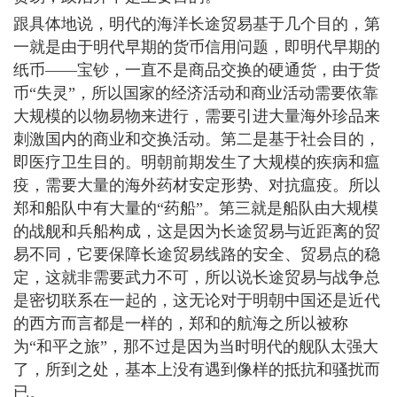
跟具体地说，明代的海洋长途贸易基于几个目的，第
一就是由于明代早期的货币信用问题，即明代早期的
纸币――宝钞，一直不是商品交换的硬通货，由于货
币“失灵”，所以国家的经济活动和商业活动需要依靠
大规模的以物易物来进行，需要引进大量海外珍品来
刺激国内的商业和交换活动。第二是基于社会目的，
即医疗卫生目的。明朝前期发生了大规模的疾病和瘟
疫，需要大量的海外药材安定形势、对抗瘟疫。所以
郑和船队中有大量的“药船”。第三就是船队由大规模
的战舰和兵船构成，这是因为长途贸易与近距离的贸
易不同，它要保障长途贸易线路的安全、贸易点的稳
定，这就非需要武力不可，所以说长途贸易与战争总
是密切联系在一起的，这无论对于明朝中国还是近代
的西方而言都是一样的，郑和的航海之所以被称
为“和平之旅”，那不过是因为当时明代的舰队太强大
了，所到之处，基本上没有遇到像样的抵抗和骚扰而
已。