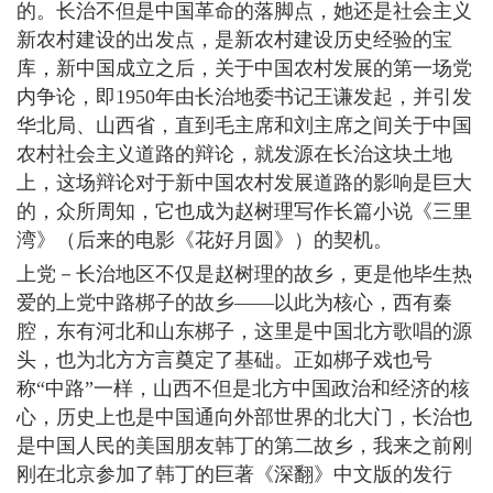
的。长治不但是中国革命的落脚点，她还是社会主义
新农村建设的出发点，是新农村建设历史经验的宝
库，新中国成立之后，关于中国农村发展的第一场党
内争论，即1950年由长治地委书记王谦发起，并引发
华北局、山西省，直到毛主席和刘主席之间关于中国
农村社会主义道路的辩论，就发源在长治这块土地
上，这场辩论对于新中国农村发展道路的影响是巨大
的，众所周知，它也成为赵树理写作长篇小说《三里
湾》（后来的电影《花好月圆》）的契机。
上党－长治地区不仅是赵树理的故乡，更是他毕生热
爱的上党中路梆子的故乡――以此为核心，西有秦
腔，东有河北和山东梆子，这里是中国北方歌唱的源
头，也为北方方言奠定了基础。正如梆子戏也号
称“中路”一样，山西不但是北方中国政治和经济的核
心，历史上也是中国通向外部世界的北大门，长治也
是中国人民的美国朋友韩丁的第二故乡，我来之前刚
刚在北京参加了韩丁的巨著《深翻》中文版的发行