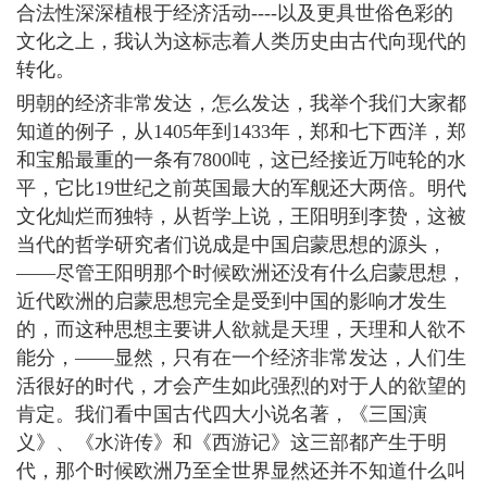
合法性深深植根于经济活动----以及更具世俗色彩的
文化之上，我认为这标志着人类历史由古代向现代的
转化。
明朝的经济非常发达，怎么发达，我举个我们大家都
知道的例子，从1405年到1433年，郑和七下西洋，郑
和宝船最重的一条有7800吨，这已经接近万吨轮的水
平，它比19世纪之前英国最大的军舰还大两倍。明代
文化灿烂而独特，从哲学上说，王阳明到李贽，这被
当代的哲学研究者们说成是中国启蒙思想的源头，
――尽管王阳明那个时候欧洲还没有什么启蒙思想，
近代欧洲的启蒙思想完全是受到中国的影响才发生
的，而这种思想主要讲人欲就是天理，天理和人欲不
能分，――显然，只有在一个经济非常发达，人们生
活很好的时代，才会产生如此强烈的对于人的欲望的
肯定。我们看中国古代四大小说名著，《三国演
义》、《水浒传》和《西游记》这三部都产生于明
代，那个时候欧洲乃至全世界显然还并不知道什么叫