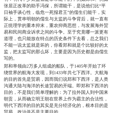
张居正改革的助手冯保，所谓能干，是说他们比“平
日袖手谈心性，临危一死报君王”的儒生们能干，实
际上，贯串明朝的儒生与太监的斗争背后，就一直有
正统理学的重本抑末，重农抑商思想，与发展海外贸
易和民间商业诉求之间的斗争。至于究竟哪一派更有
道理，也只能放在特点的历史条件下去看，总之我们
不能一说太监就是坏的，你看郑和就是个比较好的太
监，把太监写的那么坏，主要是因为历史都是由儒生
写的。
郑和率领由2万多人组成的船队，于1405年开始了环
绕世界的航海大发现，到1433年共七下西洋。大航海
的目的首先是贸易，因而我们说郑和下西洋，是人类
沟通大陆与海洋的长途贸易的开端。即郑和下西洋的
目的，不是我们简单理解的：为了拉外国人到中国来
朝贡，从而确立明王朝在世界上作为霸主的合法性，
明代下西洋的目的其实是充分经济化的，根本目的是
贸易，政治并不是主要目的。