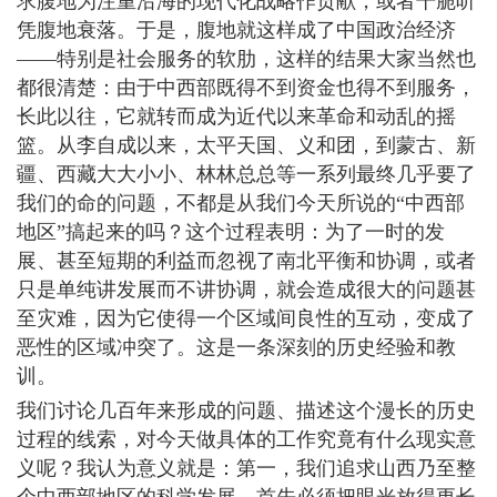
求腹地为注重沿海的现代化战略作贡献，或者干脆听
凭腹地衰落。于是，腹地就这样成了中国政治经济
――特别是社会服务的软肋，这样的结果大家当然也
都很清楚：由于中西部既得不到资金也得不到服务，
长此以往，它就转而成为近代以来革命和动乱的摇
篮。从李自成以来，太平天国、义和团，到蒙古、新
疆、西藏大大小小、林林总总等一系列最终几乎要了
我们的命的问题，不都是从我们今天所说的“中西部
地区”搞起来的吗？这个过程表明：为了一时的发
展、甚至短期的利益而忽视了南北平衡和协调，或者
只是单纯讲发展而不讲协调，就会造成很大的问题甚
至灾难，因为它使得一个区域间良性的互动，变成了
恶性的区域冲突了。这是一条深刻的历史经验和教
训。
我们讨论几百年来形成的问题、描述这个漫长的历史
过程的线索，对今天做具体的工作究竟有什么现实意
义呢？我认为意义就是：第一，我们追求山西乃至整