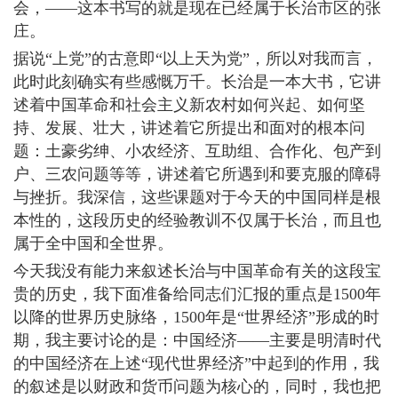
会，――这本书写的就是现在已经属于长治市区的张
庄。
据说“上党”的古意即“以上天为党”，所以对我而言，
此时此刻确实有些感慨万千。长治是一本大书，它讲
述着中国革命和社会主义新农村如何兴起、如何坚
持、发展、壮大，讲述着它所提出和面对的根本问
题：土豪劣绅、小农经济、互助组、合作化、包产到
户、三农问题等等，讲述着它所遇到和要克服的障碍
与挫折。我深信，这些课题对于今天的中国同样是根
本性的，这段历史的经验教训不仅属于长治，而且也
属于全中国和全世界。
今天我没有能力来叙述长治与中国革命有关的这段宝
贵的历史，我下面准备给同志们汇报的重点是1500年
以降的世界历史脉络，1500年是“世界经济”形成的时
期，我主要讨论的是：中国经济――主要是明清时代
的中国经济在上述“现代世界经济”中起到的作用，我
的叙述是以财政和货币问题为核心的，同时，我也把