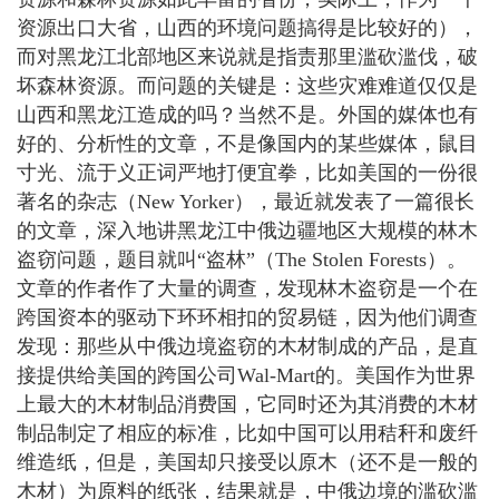
资源出口大省，山西的环境问题搞得是比较好的），
而对黑龙江北部地区来说就是指责那里滥砍滥伐，破
坏森林资源。而问题的关键是：这些灾难难道仅仅是
山西和黑龙江造成的吗？当然不是。外国的媒体也有
好的、分析性的文章，不是像国内的某些媒体，鼠目
寸光、流于义正词严地打便宜拳，比如美国的一份很
著名的杂志（New Yorker），最近就发表了一篇很长
的文章，深入地讲黑龙江中俄边疆地区大规模的林木
盗窃问题，题目就叫“盗林”（The Stolen Forests）。
文章的作者作了大量的调查，发现林木盗窃是一个在
跨国资本的驱动下环环相扣的贸易链，因为他们调查
发现：那些从中俄边境盗窃的木材制成的产品，是直
接提供给美国的跨国公司Wal-Mart的。美国作为世界
上最大的木材制品消费国，它同时还为其消费的木材
制品制定了相应的标准，比如中国可以用秸秆和废纤
维造纸，但是，美国却只接受以原木（还不是一般的
木材）为原料的纸张，结果就是，中俄边境的滥砍滥