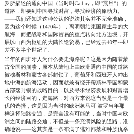
罗所描述的通向中国（当时叫Cathay，即“震旦”）的
道路，即要到中国寻找财富，寻找经济的原动力。
――我们还知道这种公认的说法其实并不完全准确，
因为这个时候（1470年），离明朝结束国家主导的大
航海，而把战略和国际贸易的重点转向北方边境，开
展以山西为枢纽的大陆长途贸易，已经过去40年---即
差不多半个世纪了。
当年的西班牙人为什么要走海路呢？这是因为随着蒙
古帝国的崩溃，原本从陆地上由欧洲通向中国的道路
被穆斯林和蒙古各部封锁了，葡萄牙和西班牙人冲出
地中海的航海活动，因而就兼有绕开穆斯林帝国和蒙
古部落封锁的战略目的，以及寻求经济发展和财富增
长的经济目的，走海路，对西方来说这当然是一个最
优的选择，这是因为当时的欧洲象马可 波罗当年那
样选择陆路交通，是完全没有可能的，当时中国与欧
洲之间的陆路交通，不但是一条充满风险的道路，准
确地说――这其实是一条布满了逃难部落和种族仇杀