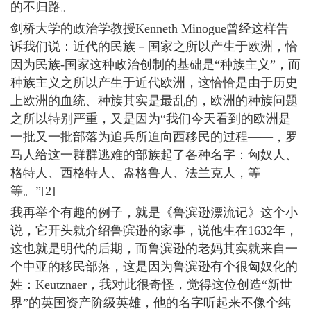
的不归路。
剑桥大学的政治学教授Kenneth Minogue曾经这样告
诉我们说：近代的民族－国家之所以产生于欧洲，恰
因为民族-国家这种政治创制的基础是“种族主义”，而
种族主义之所以产生于近代欧洲，这恰恰是由于历史
上欧洲的血统、种族其实是最乱的，欧洲的种族问题
之所以特别严重，又是因为“我们今天看到的欧洲是
一批又一批部落为追兵所迫向西移民的过程――，罗
马人给这一群群逃难的部族起了各种名字：匈奴人、
格特人、西格特人、盎格鲁人、法兰克人，等
等。”[2]
我再举个有趣的例子，就是《鲁滨逊漂流记》这个小
说，它开头就介绍鲁滨逊的家事，说他生在1632年，
这也就是明代的后期，而鲁滨逊的老妈其实就来自一
个中亚的移民部落，这是因为鲁滨逊有个很匈奴化的
姓：Keutznaer，我对此很奇怪，觉得这位创造“新世
界”的英国资产阶级英雄，他的名字听起来不像个纯