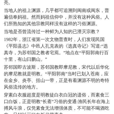
亮。
当地人的祖上渊源，几乎都可追溯到闽南或闽东，普
遍信奉妈祖。然而妈祖信仰中，并没有这种风俗。人
们所熟知的其他宗教同样没有这样的习俗渊源。
当地是否曾流传过一种鲜为人知的已湮灭宗教？
1982年，浙江省第一次文物普查时，人们发现民国
《平阳县志》中邑人孔克表的《选真寺记》写道:“选
真寺，为苏邻国之教者宅焉。”地点在“平阳郭南行百
十里，有山曰鹏山。”
苏邻国即古波斯，苏邻国教即摩尼教，宋代以后华化
的摩尼教就是明教。“平阳郭南”当时已划入苍南，应
在金乡、炎亭、括山一带，正是有着渊源不明的奇特
风俗流传的地方。
穿素白衣服超度是明教徒白衣白冠的遗俗，而素食三
口白饭，正是明教“长斋”习俗的变通:渔民长年在海上
搏风斗浪，仅凭素食无法增强体质，不可能不喝酒吃