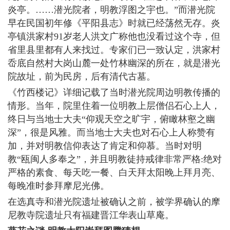
炎亭。……潜光院者，明教浮图之宇也。”而潜光院
早在民国初年修《平阳县志》时就已经荡然无存。炎
亭镇洪家村91岁老人洪文广称他也没看过这个寺，但
省里县里都有人来找过。专家们已一致认定，洪家村
岙底自然村大岗山麓一处竹林幽深的所在，就是潜光
院故址，前为民房，后有清代古墓。
《竹西楼记》详细记载了当时潜光院周边明教传播的
情形。当年，院里住着一位明教上层僧侣石心上人，
终日与当地士大夫“仰观天空之旷宇，俯瞰林壑之幽
深”，很是风雅。而当地士大夫也对石心上人称赞有
加，并对明教信仰表达了肯定和仰慕。当时对明
教“瓯闽人多奉之”，并且明教徒持戒律非常严格:绝对
严格的素食、每天吃一餐、白天拜太阳晚上拜月亮、
每晚准时参拜摩尼光佛。
在选真寺和潜光院遗址被确认之前，被学界确认的摩
尼教寺院遗址只有福建晋江华表山草庵。