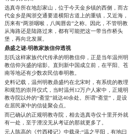
选真寺所在地彭家山，位于今天金乡镇的西侧，而古
代金乡是闽浙交通要道横阳古道上的重镇，又近海，
历来有“两浙咽喉，八闽唇齿”之称。因此，不管明教
从海路还是陆路过来，都有可能把这一带当作桥头
堡，再向北发展。
鼎盛之谜:明教家族信仰透视
彭氏这样家族代代传承的明教信仰，正是当年温州明
教信仰兴盛的缩影。直到新中国成立前，在平阳、苍
南等地还有少数农民信奉明教。
史料记载，温州明教鼎盛约在北宋时，有系统的教理
和规范的崇拜仪式，当时温州12万户人家中，正规明
教寺院以外的“斋堂”就达40余处。所谓“斋堂”，是设
在居民家中的信徒聚会点。
而已确认的正规明教寺院，相去选真寺仅十里开外就
有一处，至于湮没无从考证的那就更多了。
元人陈高的《竹西楼记》中载录:“温之平阳，有地曰