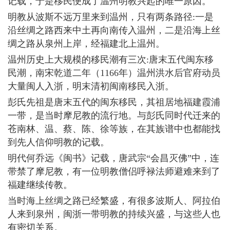
记载，于是移民便成了温州明教兴起的唯一原因。
明教从波斯不远万里来到温州，只有两条路径:一是
沿丝绸之路西来中土再向南传入温州，二是沿海上丝
绸之路从泉州上岸，经福建北上温州。
温州历史上大规模的移民潮有三次:唐末五代闽东移
民潮，南宋乾道二年（1166年）温州洪水后官府动员
大量闽人入浙，明末清初闽南移民入浙。
彭氏先祖是唐末五代的闽东移民，其祖居地福建霞浦
一带，是当时摩尼教的流行地。与彭氏同时代迁来的
苍南林、温、蔡、陈、徐等族，在其族谱中也都能找
到先人信仰明教的记载。
明代何乔远《闽书》记载，唐武宗“会昌灭佛”中，连
带禁了摩尼教，有一位明教僧侣呼禄法师避难来到了
福建继续传教。
当时海上丝绸之路已经繁盛，有很多波斯人、阿拉伯
人来到泉州，闽浙一带明教的持续兴盛，与这些人也
有密切关系。