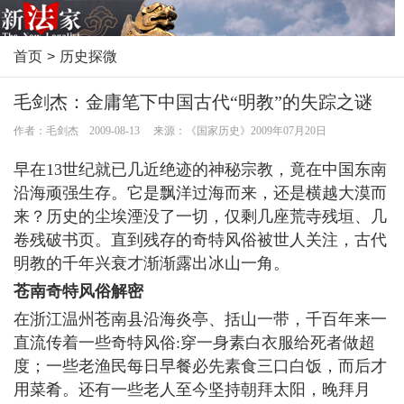
首页
>
历史探微
毛剑杰：金庸笔下中国古代“明教”的失踪之谜
作者：毛剑杰 2009-08-13 来源：《国家历史》2009年07月20日
早在13世纪就已几近绝迹的神秘宗教，竟在中国东南
沿海顽强生存。它是飘洋过海而来，还是横越大漠而
来？历史的尘埃湮没了一切，仅剩几座荒寺残垣、几
卷残破书页。直到残存的奇特风俗被世人关注，古代
明教的千年兴衰才渐渐露出冰山一角。
苍南奇特风俗解密
在浙江温州苍南县沿海炎亭、括山一带，千百年来一
直流传着一些奇特风俗:穿一身素白衣服给死者做超
度；一些老渔民每日早餐必先素食三口白饭，而后才
用菜肴。还有一些老人至今坚持朝拜太阳，晚拜月