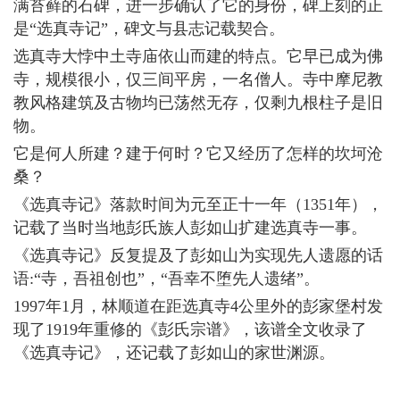
满苔藓的石碑，进一步确认了它的身份，碑上刻的正
是“选真寺记”，碑文与县志记载契合。
选真寺大悖中土寺庙依山而建的特点。它早已成为佛
寺，规模很小，仅三间平房，一名僧人。寺中摩尼教
教风格建筑及古物均已荡然无存，仅剩九根柱子是旧
物。
它是何人所建？建于何时？它又经历了怎样的坎坷沧
桑？
《选真寺记》落款时间为元至正十一年（1351年），
记载了当时当地彭氏族人彭如山扩建选真寺一事。
《选真寺记》反复提及了彭如山为实现先人遗愿的话
语:“寺，吾祖创也”，“吾幸不堕先人遗绪”。
1997年1月，林顺道在距选真寺4公里外的彭家堡村发
现了1919年重修的《彭氏宗谱》，该谱全文收录了
《选真寺记》，还记载了彭如山的家世渊源。