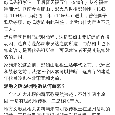
彭氏先祖彭信，于后晋天福五年（940年）从今福建
霞浦迁到苍南金乡鹏山，彭氏八世祖彭仲刚（1143
年-1194年）为乾道二年（1166年）进士，曾任国子
监丞等职。彭氏家族由此兴盛，此后出仕为官者不乏
其人。
选真寺初建时“故制朴陋”，这是彭如山要扩建的直接
动因。选真寺是彭家未发达之前所建，而彭如山也不
知道该寺是哪代先祖所建，可见建造者不是其熟知姓
名的近祖。
家族未发迹之前、彭如山近祖生活年代之前、北宋宣
和禁教之前，从这三个因素可以推断，选真寺的建造
年代最晚也在北宋宣和之前。
渊源之谜:温州明教从何而来？
一个地方大规模的新宗教突然兴起，不外乎两个原
因:一是有组织地传教，二是移民带入。
地方文献及相关史料均未有明教传教士在温州活动的