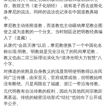
存。敦煌文书《老子化胡经》，就有老子西去波斯化
身摩尼的说法。同样的说法也记录在中国道教典籍
中。
摩尼教主动依附道教，而道教也主动吸纳摩尼教企图
使之成为道教的一个分支。当时朝廷还把明教经典编
入了《道藏》。
从唐代“会昌灭佛”以后，摩尼教便换了一个中国化名
称出现:明教。明教就是完全汉化了的民间摩尼教，
教义也由二宗三际理论演化为“清净光明大力智慧”八
个字。
对佛道的依附及自身教义的浅显简明使明教得以在民
间广泛传播，由宋至元，官府或禁或弛，但明教始终
没有断绝。只是局限在了福建、浙江一带沿海传教。
元代明教有合法传教的权利，因此与其他民间宗教距
离甚远。传统的秘密活动形式“结社”也转向了公开或
半公开。