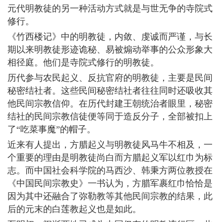
元代明教徒的另一种活动方式就是与世无争的寺院式
修行。
《竹西楼记》中的明教徒，内敛、虔诚而严谨，与长
期以来明教徒形迹诡秘、易被煽动举事的公众形象大
相径庭。他们是寺院式修行的明教徒。
历代参与农民起义、反抗官府的明教徒，主要是民间
秘密结社者。这些民间秘密结社者往往同时还吸收其
他民间宗教信仰。在历代封建王朝统治者眼里，秘密
结社的民间宗教信徒便等同于造反分子，全部被扣上
了“吃菜事魔”的帽子。
近来有人提出，方腊起义与明教徒风马牛不相及，一
个重要的理由是明教徒尚白而方腊起义军以红巾为标
志。而中国社会科学院的马西沙、韩秉方两位教授在
《中国民间宗教史》一书认为，方腊军裹红巾恰恰是
因为其中还融合了弥勒教等其他民间宗教的结果，此
后的元末的白莲教起义也是如此。