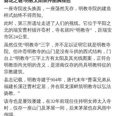
葵花之谜:明教太阳崇拜图腾猜想
一座寺院改头换面，一座荡然无存，明教寺院的建造
样式始终不得而知。
此时，第三所遗址走进了人们的视线。它位于平阳之
北的瑞安曹村镇许岙村，寺名就叫“明教寺” ，距瑞安
市区24公里。
虽然仅凭“明教寺”三字，并不足以证明它就是明教寺
院。但许岙明教寺的山门是没有斗拱的西式结构，门
台上“明教寺”三字上方有太阳及其光线图案，正符合
明教崇尚光明的含义，是浙南仅存的尚具明教特征的
宗教建筑。
县志记载，明教寺建于904年，唐代末年“曹霭兄弟从
福建长溪迁曹村定居，并在双龙溪畔筑明教寺以弘法
扬教。”
该寺也是屡毁屡建，在32年前现任住持明女师太入寺
时，仅存一座山门及茅屋一间，后来茅屋也在风雨中
倒塌。