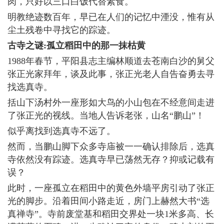
肉，只好以三口白饭代替素食。
明教绝迹数百年，早已在人们的记忆中湮没，惟有从
尘土残卷中寻找它的踪迹。
古寺之谜:孤立稻田中的那一抹枯黄
1988年春节，平阳县志主编林顺道去苍南白沙的舅父
张正光家拜年，谈及此事，张正光老人自告奋勇去寻
找选真寺。
括山下汤村外一座形如大鸟的小山包在不经意间走进
了张正光的视线。当地人告诉老张，山名“鹏山”！
似乎离找到选真寺不远了。
然而，当鹏山脚下众多寺庙被一一确认排除后，选真
寺依然没有踪迹。选真寺早已荡然无存？抑或记载有
误？
此时，一座孤立在稻田中的黄色外墙平房引动了张正
光的脚步。沿着田间小路走近，房门上赫然大书“选
真禅寺”。寺前废堂基和稻田交界处一块1米多高、长