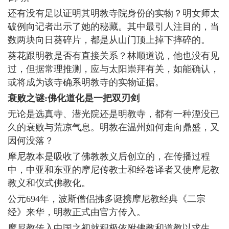
还有没有足以证明其明教寺院身份的实物？明女师太
破例向记者出示了她的秘藏。其中最引人注目的，当
数两块向日葵碎片，都是从山门顶上掉下摔碎的。
葵花跟明教是否有直接关系？林顺道说，他也没有见
过，但据常理推测，应与太阳崇拜有关，如能确认，
或将成为该寺确系明教寺的实物证据。
衰败之谜:佛化道化是一把双刃剑
无论是选真寺、潜光院还是明教寺，都有一种湮没已
久的衰败与荒凉气息。明教在温州如何走向鼎盛，又
因何没落？
摩尼教本是吸收了佛教教义后创立的，在传播过程
中，中亚和东亚的摩尼传教士和经卷译者又使摩尼教
教义和仪式佛教化。
公元694年，波斯僧侣拂多诞携摩尼教经典《二宗
经》来华，明教正式由官方传入。
摩尼教传入中国之初就积极依附佛教和道教以求生