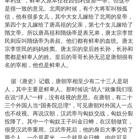
卑利亚”，鲜卑人原本住在西伯利亚那一带。但这不
是很一致的意见。北周的时候，有个大将军叫独孤
信，他有很多女儿，其中大女儿嫁给了北周的皇帝，
第四个女儿嫁给了唐高祖的父亲，第七个女儿嫁给了
隋文帝。所以唐高祖和隋炀帝是表兄弟，唐太宗李世
民则应叫隋炀帝为表叔。他们都有鲜卑的血统。唐太
宗李世民的妈妈姓窦。唐太宗的皇后姓长孙，长孙和
窦都是鲜卑人的姓。皇后的哥哥长孙无忌是唐朝很有
名的宰相，他也是鲜卑人。
据《唐史》记载，唐朝宰相至少有二十三人是胡
人，其中主要是鲜卑人。那时候说“胡人”就像我们现
在说“洋人”一样，没有歧视的意思。在唐朝，有二十
三个外国人当“国务院总理”，可见唐朝对外国人一点
也不歧视。再说汉朝，汉武帝与匈奴交战，匈奴分裂
投降了。其中一个匈奴王子叫金日蝉，在汉朝做官，
很受汉武帝重用。汉武帝死后，他的身后大事交给了
两个人，一个是霍光，一个就是金日蝉。由此可见，