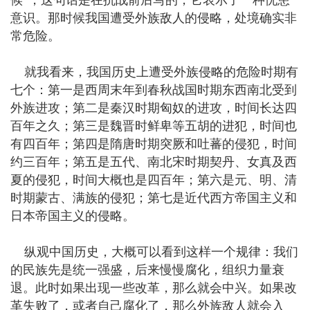
候”，这句话是在抗战前后写的，它表示了一种忧患
意识。那时候我国遭受外族敌人的侵略，处境确实非
常危险。
就我看来，我国历史上遭受外族侵略的危险时期有
七个：第一是西周末年到春秋战国时期东西南北受到
外族进攻；第二是秦汉时期匈奴的进攻，时间长达四
百年之久；第三是魏晋时鲜卑等五胡的进犯，时间也
有四百年；第四是隋唐时期突厥和吐蕃的侵犯，时间
约三百年；第五是五代、南北宋时期契丹、女真及西
夏的侵犯，时间大概也是四百年；第六是元、明、清
时期蒙古、满族的侵犯；第七是近代西方帝国主义和
日本帝国主义的侵略。
纵观中国历史，大概可以看到这样一个规律：我们
的民族先是统一强盛，后来慢慢腐化，组织力量衰
退。此时如果出现一些改革，那么就会中兴。如果改
革失败了，或者自己腐化了，那么外族敌人就会入