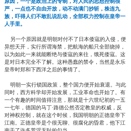
原因，一个是政治上的专制，对人民的思想控制很
严，一点也不自由开放，动不动满门抄斩，株连九
族，吓得人们不敢乱说乱动，全部权力控制在皇帝一
人手里。
另一个原因就是明朝对付不了日本倭寇的入侵，便
异想天开，实行所谓海禁，把航海的船只全部烧掉，
以为如此一来就能断绝与倭寇的来往，饿死倭寇。这
是对日本完全不了解。这种愚蠢的禁令，当然是永乐
皇帝时郑和下西洋之后的事情了。
明朝一实行锁国政策，整个国力便开始衰退。与此
同时，西方科学却开始发展，工业革命也开始了。有
一个有趣的时间值得注意，那就是十六世纪初的一五
一七年，德国的马丁·路德公然否定教皇的权威，反
对神权控制，就在这个时候，我国明朝的正德皇帝下
江南。正德皇帝是个很无聊、很腐化的昏君，他下江
南干了许多荒淫无耻的勾当。