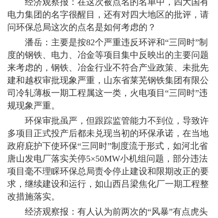
经济观察报：在这次被点名的名单中，四大国有
电力集团的名字很醒目，还有对四大地区的批评，请
问环保总局这次的点名是如何考虑的？
潘岳：主要是按82个严重违反环评和“三同时”制
度的钢铁、电力、冶金等项目集中反映出的主要问题
来考虑的，钢铁、冶金行业不符合产业政策、未批先
建和越权审批现象严重，山东省莱芜钢铁集团有限公
司冷轧薄板一期工程属这一类，火电项目“三同时”违
规现象严重。
环保审批虽严，但跟踪监管能力不到位，导致许
多项目正式投产后都未兑现当初的环保承诺，在当地
政府庇护下使环保“三同时”制度流于形式，如河北省
唐山发电厂落实关停5×50MW小机组问题，部分违法
项目毫不理睬环保总局责令停止建设和限期改正的要
求，继续建设和运行，如山西吕梁焦化厂一期工程整
改措施落实。
经济观察报：有人认为前两次的“风暴”有点虎头