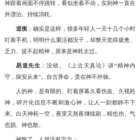
神跟着画面不停跳转，看似坐着不动，实则神一直在
外漂泊、持续消耗。
道衡
：确实是这样，很多年轻人一天十几个小时
盯着手机，明明什么重活都没干，却整天觉得疲惫、
乏力、提不起精神，原来是神耗太过。
易道先生
：没错。《上古天真论》讲“精神内
守，病安从来”。自古养命，贵在神不外驰。
人的神，是有限的。盯着屏幕久看伤血、久视耗
神，碎片化信息不断刺激心神，让人一刻都静不下
来。白天神耗一空，夜里又熬夜继续刷，精也伤、气
也损、神也散。
神散了，人就没有定力；