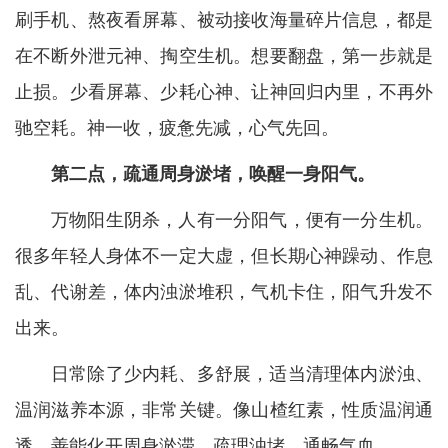
刷手机、熬夜看屏幕、被动接收海量碎片信息，都是
在不断外泄元神、掏空生机。想要翻盘，第一步就是
止损。少看屏幕、少耗心神、让神回归内里，不再外
驰空耗。神一收，疲惫先减，心气先回。
第二点，疏通周身淤堵，唤醒一身阳气。
万物阳生阴杀，人有一分阳气，便有一分生机。
很多年轻人身体不一定大虚，但长期心神躁动、作息
乱、代谢差，体内浊淤堆积，气机卡住，阳气升发不
出来。
日常除了少内耗、多舒展，适当清理体内淤浊、
温润滋养本源，非常关键。像山楂红素，性质温润通
透，善能化开周身淤滞、疏理浊堵、通畅气血。