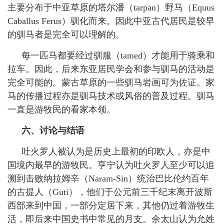
主要分布于中亚草原的塔尔潘（
tarpan
）野马（
Equus
Caballus Ferus
）驯化而来。因此中亚古代居民是较早
的驯马者是完全可以理解的。
每一匹马都要经过驯服（
tamed
）才能用于骑乘和
拉车。因此，后来东亚居民学会和参与驯马的活动是
完全可能的。蒙古草原的一些驯马岩画可为佐证。家
马的传播过程亦是驯马技术或风俗的普及过程。驯马
一直是游牧民的看家本领。
六、讨论与结语
吐火罗人被认为是历史上最初的印欧人，亦是中
国境内最早的游牧民。亨宁认为吐火罗人至少可以追
溯到击败纳拉姆辛（
Naram-Sin
）统治巴比伦约百年
的古提人（
Guti
），他们于公元前三千纪末离开波斯
西部来到中国，一部分定居下来，其他仍过着游牧生
活，即后来中国史书中常见的月支。余太山认为允姓