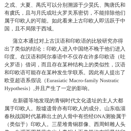
之戎、大夏、禺氏可以分别溯源于少昊氏、陶唐氏和
有虞氏，且与月氏或吐火罗关系密切，不能排除他们
属于印欧人的可能。如此看来上古印欧人即活跃于中
国，且不局限于西域。
蒲立本通过对上古汉语和印欧语的比较研究亦得
出了类似的结论：印欧人进入中国绝不晚于他们进入
印度。在汉语和阿尔泰语中不仅存在许多印欧语（吐
火罗语）借词，而且存在某种结构上的类似性，汉语
和印欧语可能存在某种发生学联系。因此有人提出了
欧亚超语系假说（
Eurasiatic Macro-family Nostratic
Hypothesis
）
,
并且产生了一定的影响。
在新疆等地发现的青铜时代文化遗址的主人大都
属于印欧人。殷墟遗骨亦有印欧人的成分。山东临淄
春秋战国时代墓葬出土的人骨中有些经
DNA
测验属于
（类似于）印欧人。三星堆青铜群像、西周蚌雕人头