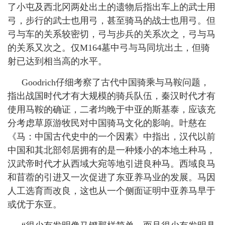
了小屯及西北冈两处出土的遗物后指出车上的武士用
弓，步行的武士也用弓，甚至骑马的战士也用弓。但
弓与车的关系较密切，弓与步兵的关系次之，弓与马
的关系又次之。仅
M164
墓中弓与马同坑出土，但骑
射已达到相当高的水平。
Goodrich
仔细考察了古代中国骑乘与马鞍问题，
指出战国时代才有大规模的骑兵队伍，秦汉时代才有
使用马鞍的确证，二者均晚于中亚的斯基泰，应该充
分考虑草原游牧民对中国骑马文化的影响。
叶慈
在
《马：中国古代史中的一个因素》中指出，汉代以前
中国和其北部邻居拥有的是一种矮小的本地土种马，
汉武帝时代才从西域大宛等地引进良种马。西域良马
和苜蓿的引进又一次促进了东亚养马业的发展。马因
人工选育而改良，这也从一个侧面证明中亚养马早于
或优于东亚。