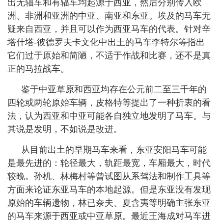
出无辐车和有辐车均起源于西亚，然后分别传入欧
洲、非洲和亚洲的中亚、南亚和东亚。埃及的马车无
疑来自西亚，并且可以作为西亚马车的代表。针对辛
塔什塔
-
彼德罗夫卡文化中出土的马车李特尔等指出
它们过于原始和简陋，不适于作战和比赛，还不是真
正的马拉战车。
鉴于中亚草原和西亚均存在公元前二至三千年的
四轮或两轮原始车辆，皮格特等提出了一种折衷的看
法，认为西亚和中亚可能各自独立地发明了马车。与
其说是发明，不如说是改进。
从目前出土的早期马车来看，东亚安阳马车可能
是最先进的：轮径最大，轨距最宽，车厢最大，时代
较晚。孙机、林梅村等曾试图从系驾法和制作工具等
方面来论证东亚马车的本地起源。但是东亚没有发现
原始的车辆遗物，林已奈夫、夏含夷等明确主张东亚
的马车来源于西亚或中亚草原。最近王海成对马车进