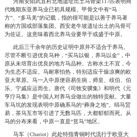
河南安阳武宜村北地遗址出土马骨架
117
匹表明商
代晚期东亚养马业已初具规模。甲骨文中有“马
方”、“多马羌”的记载，指的很可能是以善于养马著
称的方国或部落集团。西安老牛坡遗址出土的马骨可
为佐证。这意味着西北养马业要早于或盛于中原。
此后三千余年的历史证明中原并不适合于养马。
尽管不断引进优良马种，“买马以银，养马以金”，中
原从未培育出优良的地方马品种。古称水土不宜，今
为生态不适应。马耐寒怕热，特别适应干燥凉爽的欧
亚大草原。马一入中原便容易生病，师皇、歧伯、伯
乐、宁戚应运而生。唐代《司牧安骥集》和明代《元
亨疗马集》是中国人对养马业做出的独特贡献。大量
车马坑的发现表明中原确系马的“葬身之地”。绢马贸
易，茶马互市等引进了无数马匹，大都郁郁而死。从
马的分布来看，中原一直是“贫马”地区。
马车（
Chariot
）此处特指青铜时代流行于欧亚大