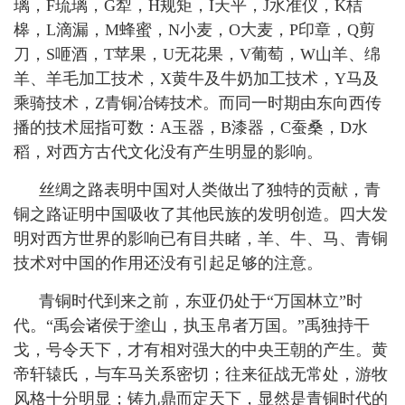
璃，
F
琉璃，
G
犁，
H
规矩，
I
天平，
J
水准仪，
K
桔
槔，
L
滴漏，
M
蜂蜜，
N
小麦，
O
大麦，
P
印章，
Q
剪
刀，
S
咂酒，
T
苹果，
U
无花果，
V
葡萄，
W
山羊、绵
羊、羊毛加工技术，
X
黄牛及牛奶加工技术，
Y
马及
乘骑技术，
Z
青铜冶铸技术。而同一时期由东向西传
播的技术屈指可数：
A
玉器，
B
漆器，
C
蚕桑，
D
水
稻，对西方古代文化没有产生明显的影响。
丝绸之路表明中国对人类做出了独特的贡献，青
铜之路证明中国吸收了其他民族的发明创造。四大发
明对西方世界的影响已有目共睹，羊、牛、马、青铜
技术对中国的作用还没有引起足够的注意。
青铜时代到来之前，东亚仍处于“万国林立”时
代。“禹会诸侯于
塗
山，执玉帛者万国。”禹独持干
戈，号令天下，才有相对强大的中央王朝的产生。黄
帝轩辕氏，与车马关系密切；往来征战无常处，游牧
风格十分明显；铸九鼎而定天下，显然是青铜时代的