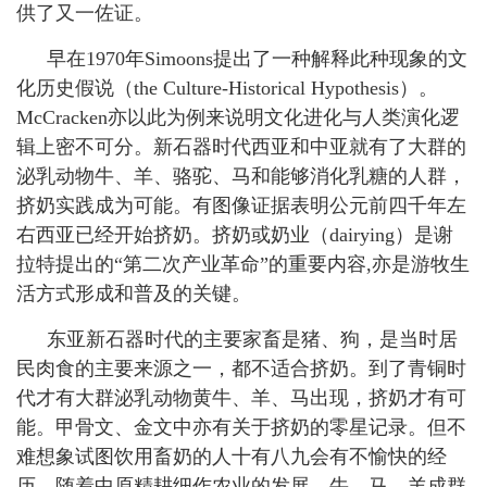
供了又一佐证。
早在
1970
年
Simoons
提出了一种解释此种现象的文
化历史假说（
the Culture-Historical Hypothesis
）。
McCracken
亦以此为例来说明文化进化与人类演化逻
辑上密不可分。新石器时代西亚和中亚就有了大群的
泌乳动物牛、羊、骆驼、马和能够消化乳糖的人群，
挤奶实践成为可能。有图像证据表明公元前四千年左
右西亚已经开始挤奶。挤奶或奶业（
dairying
）是谢
拉特提出的“第二次产业革命”的重要内容
,
亦是游牧生
活方式形成和普及的关键。
东亚新石器时代的主要家畜是猪、狗，是当时居
民肉食的主要来源之一，都不适合挤奶。到了青铜时
代才有大群泌乳动物黄牛、羊、马出现，挤奶才有可
能。甲骨文、金文中亦有关于挤奶的零星记录。但不
难想象试图饮用畜奶的人十有八九会有不愉快的经
历。随着中原精耕细作农业的发展，牛、马、羊成群