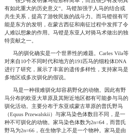
“很少有发明像马镫那样简单，而且很少有发明具
有如此重大的历史意义”。马镫加强于人马的结合或
共生关系，提高了游牧民族的战斗力。而马镫很有可
能是东方的发明，在蒙古西征和南征过程中发挥了令
人难以想象的作用。马镫是东亚人对骑马术做出的独
特贡献之一。
马的驯化确实是一个世界性的难题。
Carles Vila
等
对来自
10
个不同时代和地方的
191
匹马的细粒体
DNA
进行了研究，展示了丰富的遗传多样性，支持家马是
多地区或多次驯化的假说。
马是一种很难驯化却容易野化的动物。因此有野
马分布的欧亚大草原及其附近地区都有可能参与马的
驯化活动。主要分布于东亚或蒙古草原的普氏野马
（
Equus Przewalskii
）与家马染色体数目不同，是一
种不可驯化的动物。家马染色体数为
2n=64
，而普氏
野马为
2n=66
，在生物学上不是一个物种。家马是由