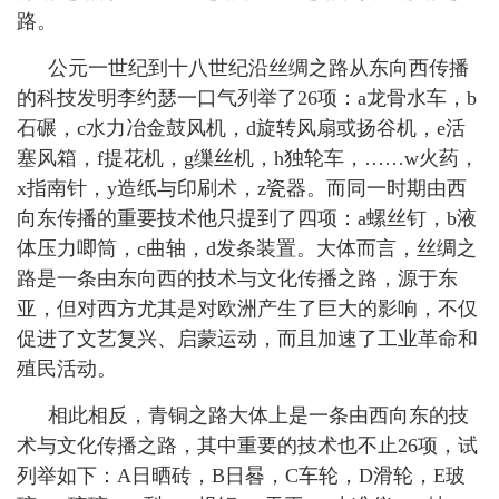
路。
公元一世纪到十八世纪沿丝绸之路从东向西传播
的科技发明李约瑟一口气列举了
26
项：
a
龙骨水车，
b
石碾，
c
水力冶金鼓风机，
d
旋转风扇或扬谷机，
e
活
塞风箱，
f
提花机，
g
缫丝机，
h
独轮车，……
w
火药，
x
指南针，
y
造纸与印刷术，
z
瓷器。而同一时期由西
向东传播的重要技术他只提到了四项：
a
螺丝钉，
b
液
体压力唧筒，
c
曲轴，
d
发条装置。大体而言，丝绸之
路是一条由东向西的技术与文化传播之路，源于东
亚，但对西方尤其是对欧洲产生了巨大的影响，不仅
促进了文艺复兴、启蒙运动，而且加速了工业革命和
殖民活动。
相此相反，青铜之路大体上是一条由西向东的技
术与文化传播之路，其中重要的技术也不止
26
项，试
列举如下：
A
日晒砖，
B
日晷，
C
车轮，
D
滑轮，
E
玻