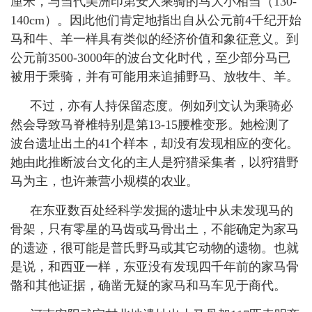
厘米
，与当代美洲印第安人乘骑的马大小相当（130
-
140cm
）。因此他们肯定地指出自从公元前
4
千纪开始
马和牛、羊一样具有类似的经济价值和象征意义。到
公元前
3500-3000
年的波台文化时代，至少部分马已
被用于乘骑，并有可能用来追捕野马、放牧牛、羊。
不过，亦有人持保留态度。例如列文认为乘骑必
然会导致马脊椎特别是第
13-15
腰椎变形。她检测了
波台遗址出土的
41
个样本，却没有发现相应的变化。
她由此推断波台文化的主人是狩猎采集者，以狩猎野
马为主，也许兼营小规模的农业。
在东亚数百处经科学发掘的遗址中从未发现马的
骨架，只有零星的马齿或马骨出土，不能确定为家马
的遗迹，很可能是普氏野马或其它动物的遗物。也就
是说，和西亚一样，东亚没有发现四千年前的家马骨
骼和其他证据，确凿无疑的家马和马车见于商代。