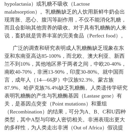
hypolactasia
）或乳糖不吸收（
Lactose
malabsorption
）。乳糖酶缺乏的人饮用新鲜牛奶会出
现胃胀、恶心、腹泻等副作用，不仅不能消化乳糖，
而且会影响其他营养的吸收。对于具有乳糖酶的人来
说，畜奶就是营养丰富的完美食品（
Perfect food
）。
广泛的调查和研究表明成人乳糖酶缺乏现象在东
亚和东南亚高达
85-100%
，而北欧、澳大利亚、新西
兰不到
10%
，其他地区界于两者之间，中欧
20-40%
，
南欧
40-70%
，非洲
13-90%
，印度
30-80%
。就中国而
言，成年人（
14
—
66
岁）中汉族
92.3%
、蒙古族
87.9%
、哈萨克族
76.4%
缺乏乳糖酶。人类遗传学研究
表明乳糖酶的产生与乳糖酶基因（
Lastase gene
）有
关，是基因点突变（
Point mutations
）和重组
（
Recombination
）的结果，可分为
A
、
B
、
C
和
U
四种
类型，其中
A
型与印欧人密切相关。非洲表现出更大
的多样性，为人类走出非洲（
Out of Africa
）假说提