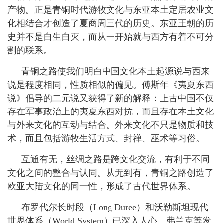
产物。正是青铜时代游牧文化与东亚本土定居农业文
化相结合才创造了夏商周三代的历史。东亚王朝的历
史并不是自生自灭，而从一开始就与西方有着不可分
割的联系。
青铜之路使我们明白中国文化本土起源说与西来
说是程度相同，性质相似的偏见。傅斯年《夷夏东西
说》倡导的二元说又获得了新的解释：上古中国不仅
存在军事政治上的夷夏东西对抗，而且存在本土文化
与外来文化的互动与结合。外来文化不只是物质和技
术，而且包括游牧生活方式、封禅、巫术等习俗。
互通有无，丝绸之路是跨文化交流，有利于不同
文化之间的整合与认同。从无到有，青铜之路创造了
欧亚大陆文化的同一性，形成了古代世界体系。
布罗代尔长时段（
Long Duree
）和沃勒斯坦现代
世界体系（
World System
）已深入人心。弗兰克等发