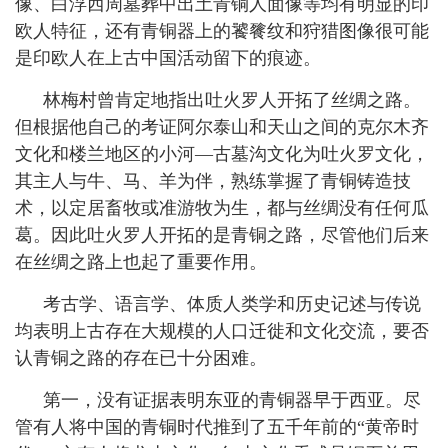
像、白浮西周墓葬中出土青铜人面像等均有明显的印
欧人特征，还有青铜器上的饕餮纹和狩猎图像很可能
是印欧人在上古中国活动留下的痕迹。
林梅村曾肯定地指出吐火罗人开拓了丝绸之路。
但根据他自己的考证阿尔泰山和天山之间的克尔木齐
文化和楼兰地区的小河—古墓沟文化为吐火罗文化，
其主人与牛、马、羊为伴，熟练掌握了青铜铸造技
术，以定居畜牧或准游牧为生，都与丝绸没有任何瓜
葛。因此吐火罗人开拓的是青铜之路，尽管他们后来
在丝绸之路上也起了重要作用。
考古学、语言学、体质人类学和历史记述与传说
均表明上古存在大规模的人口迁徙和文化交流，要否
认青铜之路的存在已十分困难。
第一，没有证据表明东亚的青铜器早于西亚。尽
管有人将中国的青铜时代推到了五千年前的“黄帝时