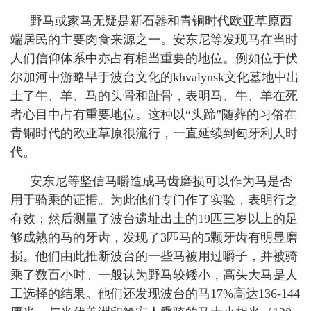
野马或家马无疑是新石器和青铜时代欧亚草原西
端居民的主要肉食来源之一。安东尼等发现马在当时
人们信仰体系中亦占有相当重要的地位。例如位于伏
尔加河中游略早于波台文化的
khvalynsk
文化墓地中出
土了牛、羊、马的头骨和趾骨，表明马、牛、羊在死
者心目中占有重要地位。这种以“头蹄”随葬的习俗在
青铜时代的欧亚草原很流行，一直延续到匈牙利人时
代。
安东尼等坚信马嚼造成马齿磨损可以作为马是否
用于骑乘的证据。为此他们专门作了实验，表明行之
有效；然后测量了波台遗址出土的
19
匹三岁以上的足
够成熟的马的牙齿，发现了
3
匹马的
5
颗牙齿有明显磨
损。他们由此推断波台的一些马被用过嚼子，并被骑
乘了数百小时。一般认为野马较矮小，高头大马是人
工选择的结果。他们还发现波台的马
17%
高达
136
-144