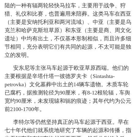
陆的一种有辐两轮轻快马拉车，主要用于战争、狩
猎、礼仪和比赛，也普遍用来陪葬。这类马车在西亚
（主要是安纳托利亚和两河流域）、中亚（主要是乌
克兰和哈萨克斯坦草原）和东亚（主要是商、周文化
遗址）中均有出土，不仅基本形制相似，而且许多细
节相同，充分表明它们有共同的起源，不太可能是独
立的发明。
安东尼等主张马车起源于欧亚草原西端。他们的
主要根据是辛塔什塔一彼德罗夫卡（
Sintashta-
petrovka
）文化墓葬中出土的
14
辆车遗物。木质车轮
已腐朽，据推测轮径为
90
厘米
，有
8-12
根轮辐，车舆
宽约
90
厘米
，未发现辕和轭的痕迹；其年代约为公元
前
2100-1700
年。
李特尔等仍然坚持真正的马车起源于西亚。早在
七十年代他们就系统地研究了车辆的起源和传播，指