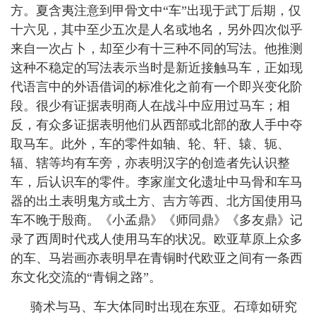
方。夏含夷注意到甲骨文中“车”出现于武丁后期，仅
十六见，其中至少五次是人名或地名，另外四次似乎
来自一次占卜，却至少有十三种不同的写法。他推测
这种不稳定的写法表示当时是新近接触马车，正如现
代语言中的外语借词的标准化之前有一个即兴变化阶
段。很少有证据表明商人在战斗中应用过马车；相
反，有众多证据表明他们从西部或北部的敌人手中夺
取马车。此外，车的零件如轴、轮、轩、辕、轭、
辐、辖等均有车旁，亦表明汉字的创造者先认识整
车，后认识车的零件。李家崖文化遗址中马骨和车马
器的出土表明鬼方或土方、吉方等西、北方国使用马
车不晚于殷商。《小孟鼎》《师同鼎》《多友鼎》记
录了西周时代戎人使用马车的状况。欧亚草原上众多
的车、马岩画亦表明早在青铜时代欧亚之间有一条西
东文化交流的“青铜之路”。
骑术与马、车大体同时出现在东亚。石璋如研究