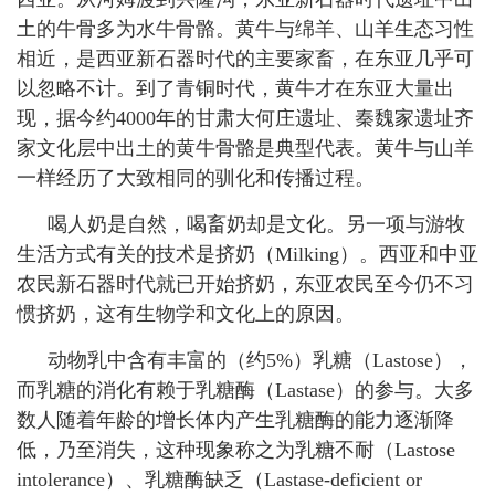
土的牛骨多为水牛骨骼。黄牛与绵羊、山羊生态习性
相近，是西亚新石器时代的主要家畜，在东亚几乎可
以忽略不计。到了青铜时代，黄牛才在东亚大量出
现，据今约
4000
年的甘肃大何庄遗址、秦魏家遗址齐
家文化层中出土的黄牛骨骼是典型代表。黄牛与山羊
一样经历了大致相同的驯化和传播过程。
喝人奶是自然，喝畜奶却是文化。另一项与游牧
生活方式有关的技术是挤奶（
Milking
）。西亚和中亚
农民新石器时代就已开始挤奶，东亚农民至今仍不习
惯挤奶，这有生物学和文化上的原因。
动物乳中含有丰富的（约
5%
）乳糖（
Lastose
），
而乳糖的消化有赖于乳糖酶（
Lastase
）的参与。大多
数人随着年龄的增长体内产生乳糖酶的能力逐渐降
低，乃至消失，这种现象称之为乳糖不耐（
Lastose
intolerance
）、乳糖酶缺乏（
Lastase-deficient or