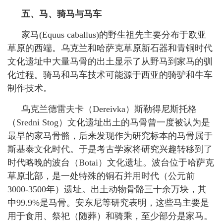
五、马、骑马与马车
家马
(Equus caballus)
的野生祖先主要分布于欧亚
草原的西端。乌克兰和哈萨克草原新石器和青铜时代
文化遗址中大量马骨的出土显示了从野马到家马的驯
化过程。骑马和马车技术可能源于西亚的骑驴和牛车
制作技术。
乌克兰德雷夫卡（
Dereivka
）斯勒得尼斯托格
（
Sredni Stog
）文化遗址出土的马骨曾一度被认为是
最早的家马骨骼，后来发现作为研究标本的马骨属于
斯基泰文化时代。于是考古学家将研究兴趣转移到了
时代略晚的波台（
Botai
）文化遗址。波台位于哈萨克
草原北部，是一处特殊的铜石并用时代（公元前
3000-3500
年）遗址。出土动物骨骼三十余万块，其
中
99.9%
是马骨。安东尼等研究表明，这些马主要是
用于食用、祭祀（随葬）和骑乘，至少部分是家马。