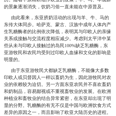
的景象逐渐消失，饮奶习俗一直未能在中原普及。
由此看来，东亚挤奶活动的出现与羊、牛、马的
东传大体同步。哈萨克、蒙古、汉族中成年人体内产
生乳糖酶者的比例依次降低，表明其与印欧人的亲缘
关系或接触与交流程度相应减少。考虑到太平洋中某
些从未与印欧人接触过的岛民
100%
缺乏乳糖酶，东
亚游牧民和农民均受到过印欧人血缘和文化的影响是
明显的。
由于东亚游牧民大都缺乏乳糖酶，不能像大多数
印欧人或贝督因人一样以畜奶为生，因此游牧民对农
业的依赖较为迫切。另一方面东亚农民并不喜欢畜奶
和奶制品，容易鄙视或不重视畜牧业的发展。在欧洲
种植业和畜牧业的结合异常紧密，在东亚却出现了明
显的分野。乳糖酶的有无不仅是中国与欧洲饮食方式
差异的原因之一，而且影响了欧亚大陆历史的进程。