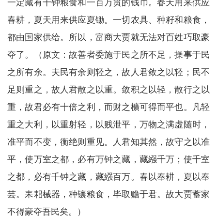
一定藏有干钟粮食和一百万贯的钱币。春天用来供应
春耕，夏天用来供应夏锄。一切农具、种籽和粮食，
都由国家供给。所以，富商大贾就无法对百姓巧取豪
夺了。（原文：故善者委施于民之所不足，操事于民
之所有余。夫民有余则轻之，故人君敛之以轻；民不
足则重之，故人君散之以重。敛积之以轻，散行之以
重，故君必有十倍之利，而财之櫎可得而平也。凡轻
重之大利，以重射轻，以贱泄平，万物之满虚随时，
准平而不变，衡绝则重见。人君知其然，故守之以准
平，使万室之都，必有万钟之藏，藏繦千万；使千室
之都，必有千钟之藏，藏繦百万。春以奉耕，夏以奉
芸。耒耜械器，种镶粮食，毕取赡于君。故大贾蓄家
不得豪夺吾民矣。）