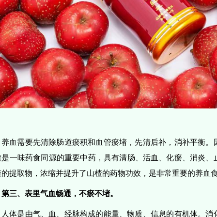
养血需要先清除肠道瘀积和血管瘀堵，先清后补，消补平衡。
楂是一味药食同源的重要中药，具有清肠、活血、化瘀、消炎、
楂的提取物，浓缩并提升了山楂的药物功效，是非常重要的养血
第三、表里气血畅通，不瘀不堵。
人体是由气、血、经脉构成的能量、物质、信息的有机体。消