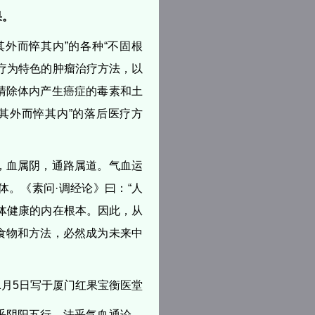
果。
其外而悴其内”的各种“不固根
疗为特色的肿瘤治疗方法，以
清除体内产生癌症的毒素和土
其外而悴其内”的落后医疗方
，血属阴，通路属道。气血运
。《素问·调经论》曰：“人
体健康的内在根本。因此，从
食物和方法，必然成为未来中
年1月5日写于厦门红果宝衡医堂
乎阴阳五行，法乎气血通论，