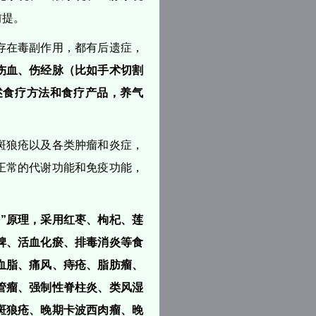
前提。
存在毒副作用，都有后遗症，
伤血、伤经脉（比如手术切割
述食疗方法和食疗产品，养气
斑狼疮以及各类肿瘤和炎症，
正常的代谢功能和免疫功能，
”原理，采用红枣、枸杞、莲
脾、活血化瘀、排毒消炎等食
血脂、痛风、痔疮、脂肪瘤、
管瘤、强制性脊柱炎、类风湿
斑狼疮、晚期卡波西肉瘤、晚