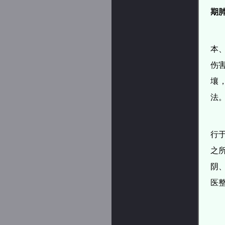
期
本
伤
壤
法
行
之
阴
医