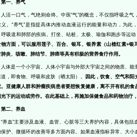
第一、养气
人活一口气，气绝则命终。中医“气”的概念，不仅指呼吸之气
含义。“养气”是指提高体内推动血液运行的能量和动力，为此
、呼吸道和肺部的疾病。打坐、站桩、太极、瑜伽和跑步等运动，
食物方面，可以服用莲子、百合、银耳、银养素（山楂红素+银
对肺炎、咳嗽、肺结节、肺癌等具有积极的营养食疗作用。
人体是一个小宇宙。人体小宇宙与外部大宇宙之间的物质、能
渠道，即食物、呼吸和皮肤（晒太阳）。
因此，饮食、空气和阳
素。亚健康人群和肿瘤疾病患者要想恢复健康，离不开有机的食
阳光下的运动或劳作。在此基础上，再施加保健食品和药物治疗
第二、养血
“养血”主要涉及血液、血管、心脏等三大养护内容，具体包括
的保护、微循环的改善等多方面内容。如果血液指标异常、大小