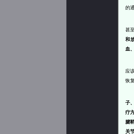
的
甚
和
血
应
恢
子
疗
腱
关