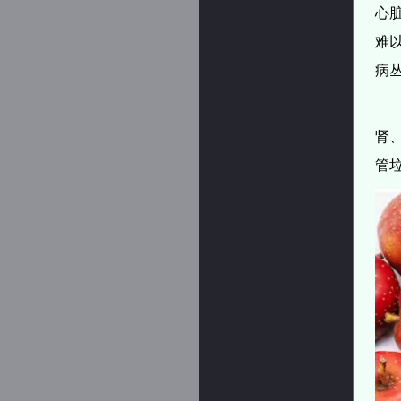
心
难
病
肾
管