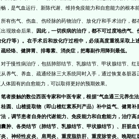
通畅，是气血运行、新陈代谢、维持免疫能力和自愈能力的根本
所有伤气、伤血、伤经脉的药物治疗、放化疗和手术治疗，都
至出现致命后果。
因此，一切疾病的治疗，都不可过度地伤气、
放化疗等）。在手术后和放化疗过程中，必须高度重视采取上
、疏经络、健脾胃、排毒素、消炎症，把毒副作用降到最低。
对于慢性病治疗，包括肺部结节、乳腺结节、甲状腺结节、红
该从养气、养血、疏通经脉三大系统同时入手，通过恢复各脏器
复人体固有的自愈能力，可以取得更好的预期效果。
笔者接触的数位西医专家和中医专家，根据“气血通三元养生法
、桂圆、山楂提取物（即山楂红素系列产品）补中益气、健胃补
方法，调节患者自身的代谢能力、免疫能力和自愈能力，治疗高
鞘囊肿、各类结节（肺结节、乳腺结节、甲状腺结节）、肝脏血
节炎、神经性皮炎、肩周炎、重度脂肪肝、重度脉管炎、晚期红