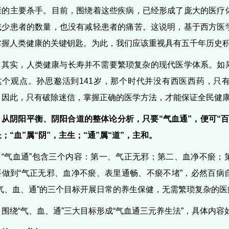
康的主要杀手。目前，围绕着这些疾病，已经形成了庞大的医疗
减少患者的数量，也没有减轻患者的痛苦。这说明，基于西方医
掌握人类健康的关键钥匙。为此，我们应该重视具有五千年历史
其实，人类健康与长寿并不需要繁琐复杂的现代医学体系。如
这个观点。孙思邈活到141岁，那个时代并没有西医西药，只
。因此，只有破除迷信，掌握正确的医学方法，才能保证全民健
从阴阳平衡、阴阳合道的整体论分析，只要“气血通”，便可“百病
；“血”属“阴”，主生；“通”属“道”，主和。
“气血通”包含三个内容：第一、气正无邪；第二、血净不瘀；
要做到“气正无邪、血净不瘀、表里通畅、不瘀不堵”，必然百病
“气、血、通”的三个目标开展日常的养生保健，无需繁琐复杂的
围绕“气、血、通”三大目标形成“气血通三元养生法”，具体内容