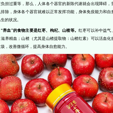
脏负担过重等，那么，人体各个器官的新陈代谢就会出现障碍，
以排除，身体各个器官就难以正常发挥功能，身体免疫能力和自
丛生的状况。
“养血”的食物主要是红枣、枸杞、山楂等。
红枣可以补中益气
、滋养精血；山楂（尤其是山楂提取物：山楂红素）可以活血化
垃圾，改善微循环，提高身体自愈能力。