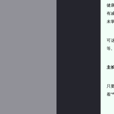
健
有
未
可
等
主长
只
着