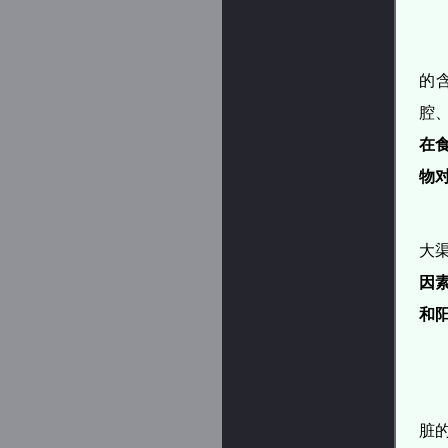
的
腔
在
物
大
因
和
脏