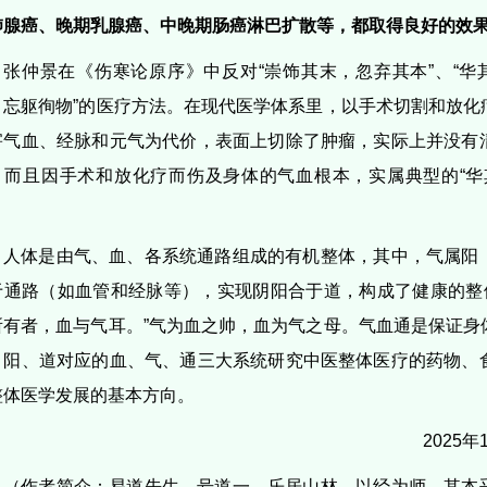
肺腺癌、晚期乳腺癌、中晚期肠癌淋巴扩散等，都取得良好的效
张仲景在《伤寒论原序》中反对“崇饰其末，忽弃其本”、“华
、忘躯徇物”的医疗方法。在现代医学体系里，以手术切割和放化
害气血、经脉和元气为代价，表面上切除了肿瘤，实际上并没有
，而且因手术和放化疗而伤及身体的气血根本，实属典型的“华
。
人体是由气、血、各系统通路组成的有机整体，其中，气属阳
于通路（如血管和经脉等），实现阴阳合于道，构成了健康的整体
所有者，血与气耳。”气为血之帅，血为气之母。气血通是保证身
、阳、道对应的血、气、通三大系统研究中医整体医疗的药物、
整体医学发展的基本方向。
2025
（作者简介：易道先生，号道一。乐居山林，以经为师，其本