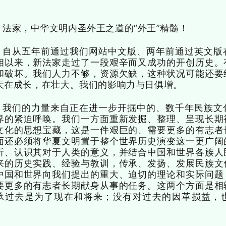
法家，中华文明内圣外王之道的“外王”精髓！
自从五年前通过我们网站中文版、两年前通过英文版
相以来，新法家走过了一段艰辛而又成功的开创历史。
和破坏。我们人力不够，资源欠缺，这种状况可能还要
天在成长，在壮大。我们的影响力与日俱增。
我们的力量来自正在进一步开掘中的、数千年民族文
界的紧迫呼唤。我们一方面重新发掘、整理、呈现长期
文化的思想宝藏，这是一件艰巨的、需要更多的有志者
面还必须将华夏文明置于整个世界历史演变这一更广阔
析、认识其对于人类的意义，并结合中国和世界各族人
来的历史实践、经验与教训，传承、发扬、发展民族文
中国和世界向我们提出的重大、迫切的理论和实际问题
要更多的有志者长期献
身从事的任务。这两个方面是相
承过去是为了现在和将来；没有对过去的因革损益，
。