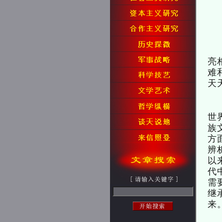
亮
难
天
世
族
方
辨
以
代
需
继
来