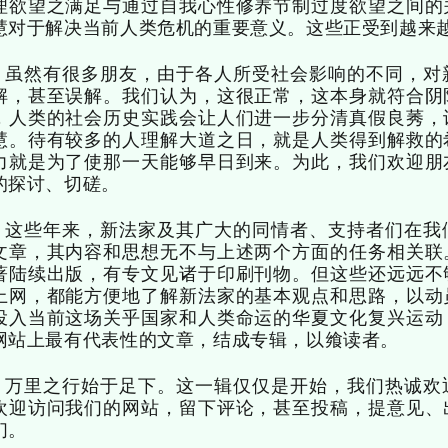
理欲望之满足与通过自我心性修养节制过度欲望之间的
慧对于解决当前人类危机的重要意义。这些正受到越来
虽然有很多朋友，由于各人所受社会影响的不同，对
解，甚至误解。我们认为，这很正常，这本身就符合阴
，人类的社会历史实践会让人们进一步分清真假良莠，
慧。待有较多的人理解大道之日，就是人类得到解救的
力就是为了使那一天能够早日到来。为此，我们欢迎朋
的探讨、切磋。
这些年来，新法家及其广大的同情者、支持者们在我
文章，其内容和思想无不与上述两个方面的任务相关联
著陆续出版，有专文见诸于印刷刊物。但这些还远远不
上网，都能方便地了解新法家的基本观点和思路，以动
投入当前这场关乎国家和人类命运的华夏文化复兴运动
网站上最有代表性的文章，结成专辑，以飨读者。
万里之行始于足下。这一辑仅仅是开始，我们热诚欢
欢迎访问我们的网站，留下评论，甚至投稿，提意见、
们。