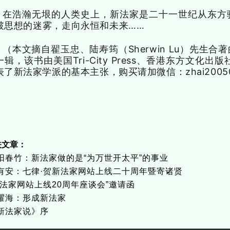
在浩瀚无垠的人类史上，新法家是二十一世纪从东方
破思想的迷雾，走向永恒和未来……
（本文摘自翟玉忠、陆寿筠（Sherwin Lu）先生
一辑，该书由美国Tri-City Press、香港东方文化出
表了新法家学派的基本主张，购买请加微信：
zhai200
关文章：
阳春竹：新法家做的是“为万世开太平”的事业
有安：七律·贺新法家网站上线二十周年暨寄诸贤
新法家网站上线20周年座谈会”邀请函
耀海：形成新法家
新法家说》序