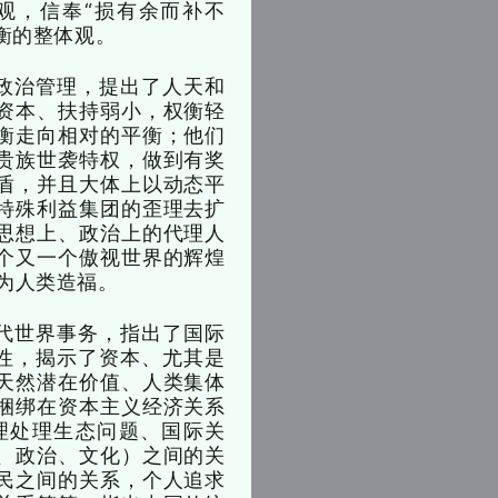
观，信奉“损有余而补不
衡的整体观。
政治管理，提出了人天和
资本、扶持弱小，权衡轻
衡走向相对的平衡；他们
贵族世袭特权，做到有奖
盾，并且大体上以动态平
特殊利益集团的歪理去扩
思想上、政治上的代理人
个又一个傲视世界的辉煌
为人类造福。
代世界事务，指出了国际
衡性，揭示了资本、尤其是
天然潜在价值、人类集体
捆绑在资本主义经济关系
理处理生态问题、国际关
、政治、文化）之间的关
民之间的关系，个人追求