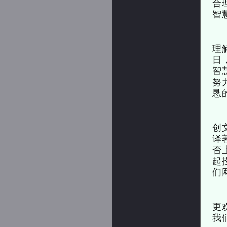
合
智
理
日
智
努
恳
创
译
否
起
们
更
我