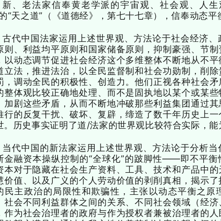
新、老法家信奉黄老学派的宇宙观、社会观、人生
”的“天之道”（《道德经》，第七十七章），信奉动态平
古代中国法家运用上述世界观、方法论于社会经济、
原则、利益均平原则和国家储备原则，抑制豪强、节制
，以动态调节促进社会经济这个多维整体不断地从不平
道立法，推进法治，以全民监督制和社会功勋制，削除
罚，调动全民的积极性、创造力。他们正视各种社会矛
的整体观比较正确地处理、而不是固执地以某个或某些
、加剧这些矛盾，从而不断地冲破那些利益集团通过其
推行的反复干扰、破坏、复辟，缔造了数千年历史上一
世。历史事实证明了道/法家的世界观比较符合实际，能
当代中国的新法家运用上述世界观、方法论于分析当
断金融资本操纵控制的“全球化”的跛脚性——即不平
资本对于隐藏在社会生产资料、工具、技术和产品中的
慧价值、以及广义的个人劳动价值的剥削真相，揭示了
的民主政治的局限性和欺骗性，主张以动态平衡之原
、社会不同利益群体之间的关系、不同社会领域（经济
，作为社会治理者的政府与作为授权者兼被治理者的人