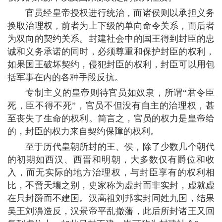
官员经皇帝授权进行统治，而诸侯则以承担义务
换取治理权，前者为上下级的单向命令关系，而后者
为双向的契约关系。封建社会中的国王得到封臣的忠
诚和义务承诺的同时，必须尊重和保护封臣的权利，
如果国王破坏契约，侵犯封臣的权利，封臣可以用包
括军事在内的各种手段反抗。
专制主义的皇帝则待官员如奴隶，所谓“君令臣
死，臣不得不死”，官员不但没有自主的治理权，甚
至丧失了生命的权利。简言之，官员的权力是皇帝给
的，封臣的权力来自契约保障的权利。
至于历代皇朝所封的王、侯，除了少数几个朝代
的初期如西汉、西晋和明朝，大多数仅有爵位和收
入，而无实际的地方治理权，与封臣享有的权利相
比，不啻天壤之别，史家称为虚封而非实封，虚就虚
在只封爵而不建国。汉高祖刘邦实封同姓九国，结果
吴王刘濞造反，汉景帝平乱撤藩，此后所封诸王又回