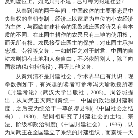
复到虚位上。如此只封不建，岂可称为封建社会?
从秦到清的两千年间，中国政体的主要形态是中
央集权的皇朝专制，经济上以家庭为单位的小农经济
为主体，与西欧封建社会的采邑或庄园经济又有着本
质的不同。在庄园中耕作的农民只有土地的使用权，
而无所有权。农民接受庄园主的保护，对庄园主承担
忠诚、劳役等义务，一如封臣之对于封君。中国的自
耕农则拥有土地和人身自由，不必依附别人，除了向
国家纳税(包括徭役)，再无其他义务。
从秦到清不是封建社会，学术界早已有共识，现
举数例如下，有兴趣的读者可参考冯天瑜教授所著
《封建考论》(武汉大学出版社，2005)。周谷城提
出，从周武王灭商到秦统一，中国的政治是封建制
度，之后变为统治于一尊的郡县制(《中国社会之结
构》，1930)。瞿同祖研究了封建社会的土地、宗
法、阶级和政治制度(《中国封建社会》，1936)，认
为周武王在全国建立了系统的封建组织，而秦统一天