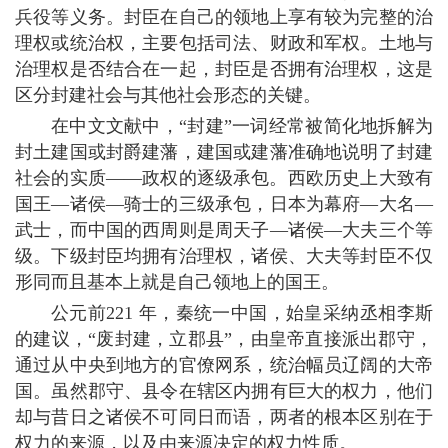
兵役等义务。封臣在自己的领地上享有较为完整的治
理权或统治权，主要包括司法、财政和军权。土地与
治理权是否结合在一起，封臣是否拥有治理权，这是
区分封建社会与其他社会形态的关键。
在中文文献中，“封建”一词经常被简化地拆解为
封土建国或封爵建藩，建国或建藩准确地说明了封建
社会的实质——政权的逐级承包。西欧历史上大致有
国王—诸侯—骑士的三级承包，日本为幕府—大名—
武士，而中国的西周则是周天子—诸侯—大夫三个等
级。下级封臣均拥有治理权，诸侯、大夫等封臣不仅
形同而且基本上就是自己领地上的国王。
公元前221 年，秦统一中国，始皇采纳丞相李斯
的建议，“废封建，立郡县”，由皇帝直接派出郡守，
通过从中央到地方的官僚网系，统治幅员辽阔的大帝
国。虽然郡守、县令在辖区内拥有巨大的权力，他们
却与昔日之诸侯不可同日而语，两者的根本区别在于
权力的来源，以及由来源决定的权力性质。