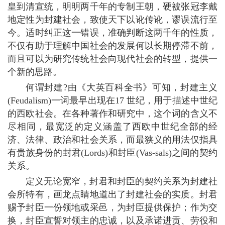
皇到清宣统，明明两千年的专制王朝，硬被张冠李戴
地定性为封建社会，致使天下以讹传讹，谬误流行至
今。适时纠正这一错误，准确判断这两千年的性质，
不仅有助于理解中国社会的发展何以长期停滞不前，
而且可以为研究传统社会向现代社会的转型，提供一
个新的思路。
何谓封建?由《大英百科全书》可知，封建主义
(Feudalism)一词最早出现在17 世纪，用于描述中世纪
的西欧社会。在各种著作和研究中，这个词的含义不
尽相同，最宽泛的定义涵盖了西欧中世纪全部的经
济、法律、政治和社会关系，而最狭义的用法仅指具
有贵族身份的封君(Lords)和封臣(Vas-sals)之间的契约
关系。
定义无论宽窄，封君和封臣的契约关系为封建社
会所特有，画龙点睛地道出了封建社会的实质。封君
赐予封臣一份领地或采邑，为封臣提供保护；作为交
换，封臣宣誓对领主的忠诚，以及承诺进贡、劳役和