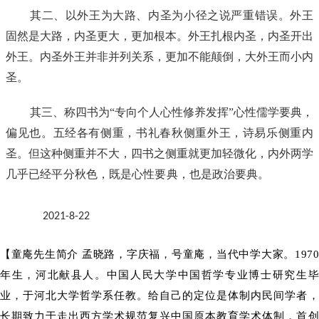
其二、以外王为大路、内圣为小径之说严重错误。外王
固然是大路，内圣更大，更加根本。外王扎根内圣，内圣开出
外王。内圣外王并非并列关系，更加不能颠倒，大外王而小内
圣。
其三、称四书为“专向个人心性修养发挥”心性儒学要典，
偏见也。五经各有侧重，书礼春秋侧重外王，诗易乐侧重内
圣。但这种侧重并不大，四书之侧重就更加轻微化，内外两学
几乎已经平分秋色，既是心性要典，也是政治要典。
2021-8-22
【童庵先生简介
孟晓路，字庆福，号童庵，当代中学大家。
197
年生，河北献县人。
中国人民大学中国哲学专业博士研究生
业，于河北大学哲学系任教。
给自己的定位是体制内民间学者
长期致力于走出西方学术规范复兴中国原本教育学术体制，首创