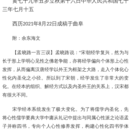
黄七十九辛丑岁立秋第十六日中华人民共和国七十
三年七月十五
西历
年
月
日成稿于曲阜
2021
8
22
附：余东海文
【孟晓路一言三误】孟晓路说：“宋朝经学复兴，然为与
长于形上学明心见性之佛老争能，亦将经学偏向个体形上心性
发挥，从而偏离汉唐经学以外王为框架之大路，走入个体化心
性化内圣化之小径。所以到了宋朝，经学发生了非常大的变
化。在经本的组织、解经方式以及内圣外王的关系上，汉宋都
有很大不同。
宋学经本系统发生了极大变化。为了将儒学内圣化，先
将心性儒学要典大学中庸从礼记中提出与同属心性派之论语孟
子并称四书，专向个人心性修养发挥，构建心性化四书学体