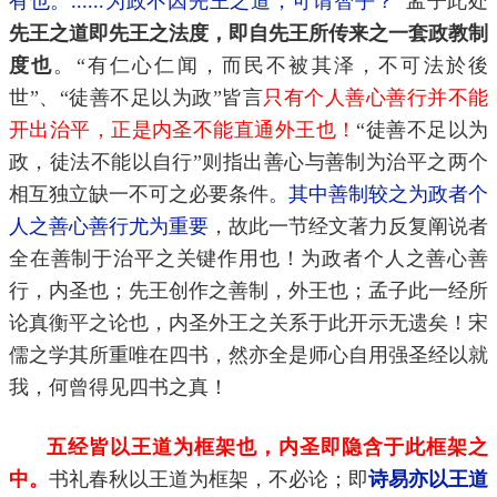
有也。
为政不因先王之道，可谓智乎？
”孟子此处
...
...
先王之道即先王之法度，即自先王所传来之一套政教制
度也
。“有仁心仁闻，而民不被其泽，不可法於後
世”、“徒善不足以为政”皆言
只有个人善心善行并不能
开出治平，正是内圣不能直通外王也！
“徒善不足以为
政，徒法不能以自行”则指出善心与善制为治平之两个
相互独立缺一不可之必要条件。
其中善制较之为政者个
人之善心善行尤为重要
，故此一节经文著力反复阐说者
全在善制于治平之关键作用也！为政者个人之善心善
行，内圣也；先王创作之善制，外王也；孟子此一经所
论真衡平之论也，内圣外王之关系于此开示无遗矣！宋
儒之学其所重唯在四书，然亦全是师心自用强圣经以就
我，何曾得见四书之真！
五经皆以王道为框架也，内圣即隐含于此框架之
中。
书礼春秋以王道为框架，不必论；即
诗易亦以王道