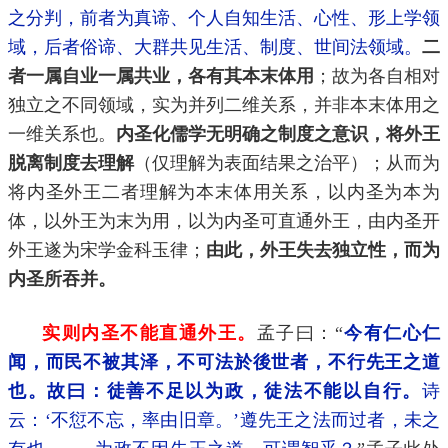
之分判，前者为真谛、个人自知生活、心性、形上学领
域，后者俗谛、大群共见生活、制度、世间法领域。
二
者一属自业一属共业，各有其本末体用
；故为各自相对
独立之不同领域，实为并列二维关系，并非本末体用之
一维关系也。
内圣化儒学无明确之制度之意识，将外王
脱离制度去理解
（仅理解为表面结果之治平）；从而为
将内圣外王二者理解为本末体用关系，以内圣为本为
体，以外王为末为用，以为内圣可直通外王，由内圣开
外王遂为宋学金科玉律；
由此，外王失去独立性，而为
内圣所吞并。
实则内圣不能直通外王。
孟子曰：“
今有仁心仁
闻，而民不被其泽，不可法於後世者，不行先王之道
也。故曰：徒善不足以为政，徒法不能以自行。
诗
云：‘不愆不忘，率由旧章。’遵先王之法而过者，未之