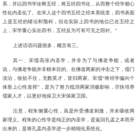
系，并以四书学诠释五经，将五经四书化，从而整个经学都心
性化内圣化了。在宋人这个四书五经之经本系统里，四书表面
上是五经的绪论和预科，但在实际上四书的地位已在五经之
上，宋学重心实在四书，五经反为可有可无之陪衬。”
上述话语问题很多，概言有三。
其一、宋儒高张内圣学，并非为了与佛老争能，或者
说，与佛老争能并非根本目的。在佛道两家的冲击之下，儒门
淡泊，收拾不住，无数英才，皆归两家。宋儒“将经学偏向个
体形上心性发挥”，是为了努力抵消两家消极影响，尽快培养
儒家人才，以更好地保卫大宋保家卫国。
注意，程朱侧重心性，虽是外受佛道刺激，并未吸收两
家理义。程朱的心性学是纯正的内圣学，是返回孔孟之本而开
出来的，是将孔孟内圣学进一步精细化系统化。