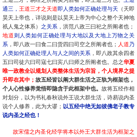
通三，
王道三才之天道
即人类如何正确处理与天
（天即
昊天上帝也，详说则是以昊天上帝为中心之整个天神地
祇人鬼之体系）
之关系
，洪范八政三曰祀之所阐者也；
地道
则人类如何正确处理与大地以及大地上万物之关
系
，即八政一曰食二曰货四曰司空之所阐者也；
人道
乃
人类如何正确处理人与人之间的关系
，即八政其余四者
五曰司徒六曰司寇七曰宾八曰师之所阐者也。总之
华夏
唯一政教全以规划人类整体生活为宗旨，个人境界之提
升即在其中；
故五经皆以阐大群生活之正轨为框架也，
个人心性修养觉悟即隐含于此框架中也。
故将五经作相
对划分，以为书礼春秋说外王说大群生活，诗易说内圣
说个人修养，此为大谬；
以五经中绝无如彼佛老子教专
说内圣之经也！
故宋儒之内圣化经学将本以外王大群生活为框架之