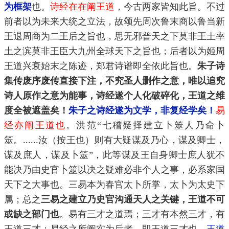
为框架
也。
诗经在在阐王道
，今古两家皆知此旨。不过
前者以为未来大统之立法，故颂先周次鲁末商以鲁当新
王退周商为二王后之旨也，思无邪普天之下莫非王土率
土之滨莫非王臣大九州全球天下之旨也；后者以为姬周
王道兴衰始末之陈迹，郑君诗谱即全依此旨也。
朱子诗
集传废序废传直接下注，不究圣人删作之意，唯以追究
诗人原作之意为能事，诗经遂个人化破碎化，王道之维
度全被遮盖矣！
朱子之诗经遂为文学，非复经学矣！
易
经亦阐王道也
。洪范“七稽疑择建立卜筮人乃命卜
筮。
汝（按王也）则有大疑谋及乃心，谋及卿士，
......
谋及庶人，谋及卜筮”，此等谋及王自身卿士庶人犹不
能决乃由史官卜筮以决之疑难必非个人之事，必系家国
天下之大事也。三易本为春官太卜所掌，太卜为太史下
属；总之
三易之建立乃史官沟通天人之关键，王道不可
或缺之部门也
。易有三才之道焉；三才有本然三才，有
王道三才；易经之所阐实为后者，即王道三才也。
王道