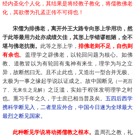
经内圣化个人化，其结果是将经教子教化，将儒教佛老
化，其欲僭为孔孟正传不可得也！
宋儒为排佛老，离开外王大路专向形上学用功，然
于此等最用力处亦成绩欠佳，其形上学错谬粗陋，全不
堪与佛老抗衡。
此等之形上学，
排佛老则不足，自伤则
有余也
。盖理学之辟佛老，以轮回问题为核心。如佛
教、道教皆以为有轮回有鬼神有来生，理学为与之立
异，故断然曰无。且不止此也，又造出一型合并无极、
太极为一事之缘起学说以证成之。故中国断见
（一死百
之泛滥，实始于程张发明理学之时
了、无来生之见解）
也。熏习千年之久，于士庶已相当普及矣。
五四后西学
携科学断见入，二者里应外合，中国今日遂为全球最大
最烈之断见国家。
此种断见学说将动摇儒教之根本。
盖周孔之教，礼