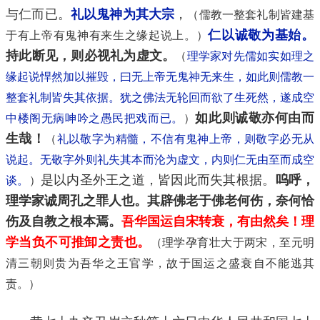
与仁而已。
礼以鬼神为其大宗
，
（儒教一整套礼制皆建基
仁以诚敬为基始。
于有上帝有鬼神有来生之缘起说上。）
持此断见，则必视礼为虚文。
（
理学家对先儒如实如理之
缘起说悍然加以摧毁，曰无上帝无鬼神无来生，如此则儒教一
整套礼制皆失其依据。犹之佛法无轮回而欲了生死然，遂成空
如此则诚敬亦何由而
中楼阁无病呻吟之愚民把戏而已。
）
生哉！
（
礼以敬字为精髓，不信有鬼神上帝，则敬字必无从
说起。无敬字外则礼失其本而沦为虚文，内则仁无由至而成空
是以内圣外王之道，皆因此而失其根据。
呜呼，
谈。
）
理学家诚周孔之罪人也。其辟佛老于佛老何伤，奈何恰
伤及自教之根本焉。
吾华国运自宋转衰，有由然矣！理
学当负不可推卸之责也。
（理学孕育壮大于两宋，至元明
清三朝则贵为吾华之王官学，故于国运之盛衰自不能逃其
责。）