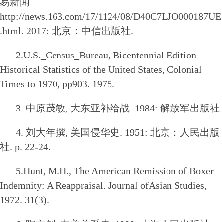
易新闻
http://news.163.com/17/1124/08/D40C7LJO000187UE
.html. 2017: 北京：中信出版社.
2.U.S._Census_Bureau, Bicentennial Edition –
Historical Statistics of the United States, Colonial
Times to 1970, pp903. 1975.
3. 中原茂敏, 大东亚补给战. 1984: 解放军出版社.
4. 刘大年撰, 美国侵华史. 1951: 北京：人民出版
社. p. 22-24.
5.Hunt, M.H., The American Remission of Boxer
Indemnity: A Reappraisal. Journal ofAsian Studies,
1972. 31(3).