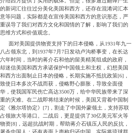
介绍西方提供了实用的载体。但是，很多通过翻译产生
的新词汇往往过分美化美国和西方，还存在混淆词汇本
意等问题，实际都是在宣传美国和西方的意识形态，严
重误导了我们对西方文化和国情的了解，影响了我们的
思维方式和价值观念。
面对美国提供物资支持下的日本侵略，从1931年九一
八占领东北，到1937年7月7日发动卢沟桥事变，在长达
六年时间，当时的蒋介石和他的留美精英组成的政府，
却迷信美国和西方承诺保护中国领土和主权，幻想美国
和西方出面制止日本的侵略，长期实施不抵抗政策[6]，
致使日本多次不战而获，侵略野心膨胀，导致全面侵
华，使我国军民伤亡高达3500万，给中华民族带来了深
重的灾难。在二战即将结束的时候，美国又背着中国制
定《雅尔塔协定》[7]，割走了中国外蒙领土，支持苏联
占领旅大等港口。二战后，更是提供了30亿美元军火等
物资[8]，远超抗战时期，帮助蒋介石镇压人民的反抗，
屠杀中国人；还有表面上声称归还中国，实际将琉球群