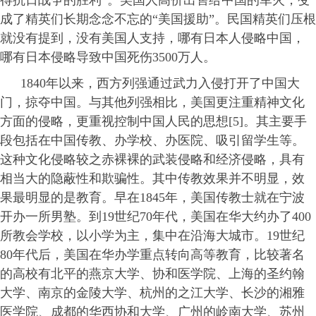
得抗日战争的胜利”。美国人高价出售给中国的军火，变
成了精英们长期念念不忘的“美国援助”。民国精英们压根
就没有提到，没有美国人支持，哪有日本人侵略中国，
哪有日本侵略导致中国死伤3500万人。
1840年以来，西方列强通过武力入侵打开了中国大
门，掠夺中国。与其他列强相比，美国更注重精神文化
方面的侵略，更重视控制中国人民的思想[5]。其主要手
段包括在中国传教、办学校、办医院、吸引留学生等。
这种文化侵略较之赤裸裸的武装侵略和经济侵略，具有
相当大的隐蔽性和欺骗性。其中传教效果并不明显，效
果最明显的是教育。早在1845年，美国传教士就在宁波
开办一所男塾。到19世纪70年代，美国在华大约办了400
所教会学校，以小学为主，集中在沿海大城市。19世纪
80年代后，美国在华办学重点转向高等教育，比较著名
的高校有北平的燕京大学、协和医学院、上海的圣约翰
大学、南京的金陵大学、杭州的之江大学、长沙的湘雅
医学院、成都的华西协和大学、广州的岭南大学、苏州