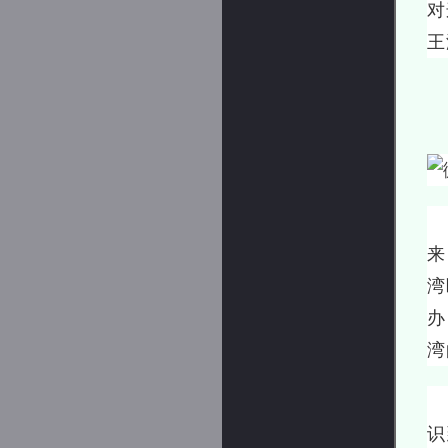
对
王
就
来
湾
办
湾
基
识