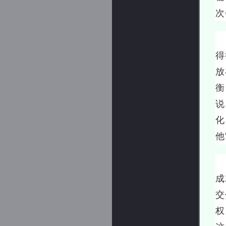
次
毛
得
放
衡
说
化
他
由
成
交
权