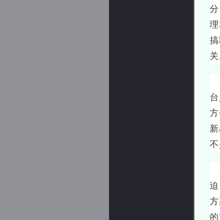
分
理
搞
关
1
台
方
新
不
那
迫
方
的