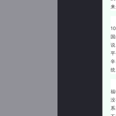
来
1
1
国
说
平
辛
统
1
福
没
系