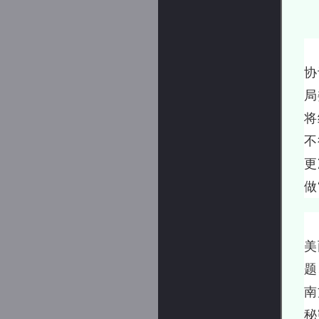
这
协
局
将
不
更
做
这
美
题
南
秘