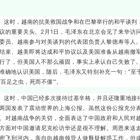
时，越南的抗美救国战争和在巴黎举行的和平谈判，
议的重要关头。2月1日，毛泽东在北京会见了来华访
委员、越南参与对美谈判的代表团负责人黎德寿等人
结束、越美即将达成和平协议以及美国准备从越南撤
行了，但美国人不那么顽固，事实上承认自己失败了
准确地认识美国，随后，毛泽东又特别补充一句：“至
‘百足之虫，死而不僵’”。
时，中国已经多次接待过基辛格，并且还隆重地接待
两国发表了震动世界的上海公报。虽然这份公报充分
、对越南战争的关切，全面表达了中国政府和人民对
方面对中国邀请尼克松访华还是很不理解。周恩来送
密飞到河内，亲自向越南领导人做释疑解惑工作，但