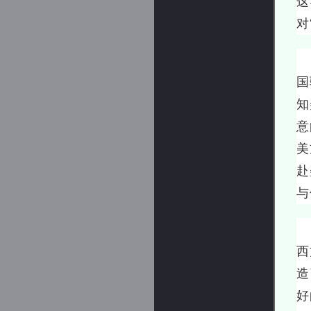
这
对
经
国
知
意
美
赴
与
当
西
造
好